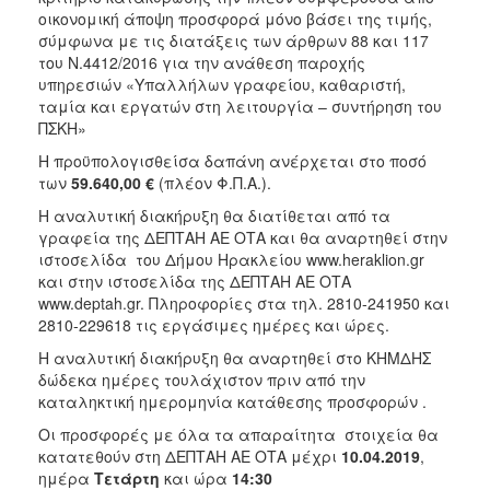
οικονομική άποψη προσφορά μόνο βάσει της τιμής,
2018
σύμφωνα με τις διατάξεις των άρθρων 88 και 117
2017
του Ν.4412/2016 για την ανάθεση παροχής
υπηρεσιών «Υπαλλήλων γραφείου, καθαριστή,
2016
ταμία και εργατών στη λειτουργία – συντήρηση του
2015
ΠΣΚΗ»
2013
Η προϋπολογισθείσα δαπάνη ανέρχεται στο ποσό
των
59.640,00 €
(πλέον Φ.Π.Α.).
Η αναλυτική διακήρυξη θα διατίθεται από τα
γραφεία της ΔΕΠΤΑΗ ΑΕ ΟΤΑ και θα αναρτηθεί στην
ιστοσελίδα του Δήμου Ηρακλείου www.heraklion.gr
Ο
ΤΟΠΟΣ
και στην ιστοσελίδα της ΔΕΠΤΑΗ ΑΕ ΟΤΑ
ΜΑΣ
www.deptah.gr. Πληροφορίες στα τηλ. 2810-241950 και
2810-229618 τις εργάσιμες ημέρες και ώρες.
ΠΟΛΙΤΙΣΜΟΣ
Η αναλυτική διακήρυξη θα αναρτηθεί στο ΚΗΜΔΗΣ
δώδεκα ημέρες τουλάχιστον πριν από την
ΑΝΘΕΚΤΙΚΗ
καταληκτική ημερομηνία κατάθεσης προσφορών .
ΠΟΛΗ
Οι προσφορές με όλα τα απαραίτητα στοιχεία θα
κατατεθούν στη ΔΕΠΤΑΗ ΑΕ ΟΤΑ μέχρι
10.04.2019
,
ημέρα
Τετάρτη
και ώρα
14:30