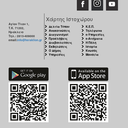
Χάρτης Ιστοχώρου
Αγίου Τίτου 1,
Δελτία Τύπου
Κ.Ε.Π.
Τ.Κ. 71202,
Ανακοινώσεις
Τηλέφωνα
Ηράκλειο
Διαγωνισμοί
e-Υπηρεσίες
Τηλ.: 2813-409000
Προσλήψεις
e-Αιτήματα
email:
info@heraklion.gr
Διαβουλεύσεις
Η Πόλη
Εκδηλώσεις
Ιστορία
Ο Δήμος
Κνωσός
Υπηρεσίες
Μουσεία