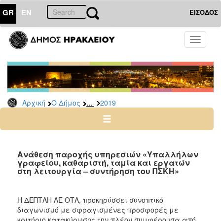
GR
EN
ΕΙΣΟΔΟΣ
Ο
Toggle
ΔΗΜΟΣ
navigati
Διακηρύξεις
-
Δημοπρασίες
Αρχείο
...
Αρχική
Ο Δήμος
2019
2026
2025
2024
Ανάθεση παροχής υπηρεσιών «Υπαλλήλων
2023
γραφείου, καθαριστή, ταμία και εργατών
στη λειτουργία – συντήρηση του ΠΣΚΗ»
2022
2021
Η ΔΕΠΤΑΗ ΑΕ ΟΤΑ, προκηρύσσει συνοπτικό
2020
διαγωνισμό με σφραγισμένες προσφορές με
2019
κριτήριο κατακύρωσης την πλέον συμφέρουσα από