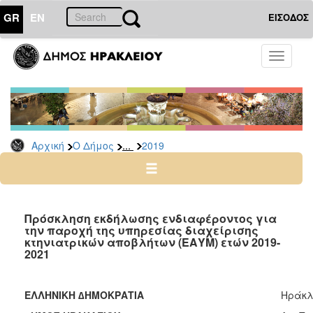
GR
EN
ΕΙΣΟΔΟΣ
Ο
Toggle
ΔΗΜΟΣ
navigati
Διακηρύξεις
-
Δημοπρασίες
Αρχείο
...
Αρχική
Ο Δήμος
2019
2026
2025
2024
Πρόσκληση εκδήλωσης ενδιαφέροντος για
2023
την παροχή της υπηρεσίας διαχείρισης
κτηνιατρικών αποβλήτων (ΕΑΥΜ) ετών 2019-
2022
2021
2021
2020
ΕΛΛΗΝΙΚΗ ∆ΗΜΟΚΡΑΤΙΑ
Ηράκλε
2019