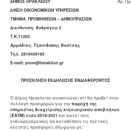
∆ΗΜΟΣ ΗΡΑΚΛΕΙΟΥ
Aρ. Πρ
2018
∆/ΝΣΗ ΟΙΚΟΝΟΜΙΚΩΝ ΥΠΗΡΕΣΙΩΝ
2017
ΤΜΗΜΑ ΠΡΟΜΗΘΕΙΩΝ – ΔΗΜΟΠΡΑΣΙΩΝ
2016
Διεύθυνση: Ανδρόγεω 2
2015
Τ.Κ.71202
2013
Αρμόδιος: Τζανιδάκης Βασίλης
Τηλ. 2810409185
E-mail: prom@heraklion.gr
Ο
ΤΟΠΟΣ
ΜΑΣ
ΠΡΟΣΚΛΗΣΗ ΕΚΔΗΛΩΣΗΣ ΕΝΔΙΑΦΕΡΟΝΤΟΣ
ΠΟΛΙΤΙΣΜΟΣ
Ο Δήμος Ηρακλείου ανακοινώνει ότι θα προβεί στην
συλλογή προσφορών για την
παροχή της
ΑΝΘΕΚΤΙΚΗ
υπηρεσίας διαχείρισης κτηνιατρικών αποβλήτων
ΠΟΛΗ
(ΕΑΥΜ) ετών 2019-2021
και καλεί τους
ενδιαφερόμενους να καταθέσουν τις σχετικές
κλειστές προσφορές σύμφωνα με: