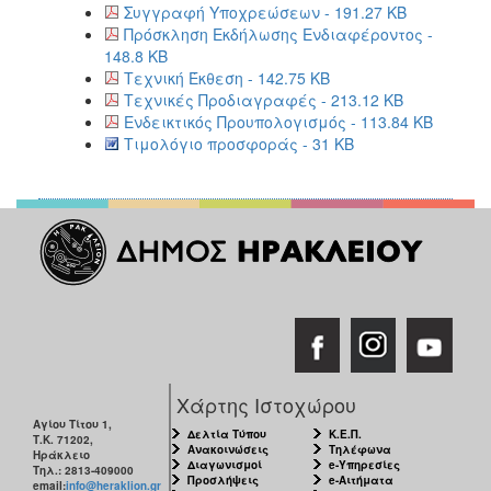
Συγγραφή Υποχρεώσεων - 191.27 KB
Πρόσκληση Εκδήλωσης Ενδιαφέροντος -
148.8 KB
Τεχνική Έκθεση - 142.75 KB
Τεχνικές Προδιαγραφές - 213.12 KB
Ενδεικτικός Προυπολογισμός - 113.84 KB
Τιμολόγιο προσφοράς - 31 KB
Χάρτης Ιστοχώρου
Αγίου Τίτου 1,
Δελτία Τύπου
Κ.Ε.Π.
Τ.Κ. 71202,
Ανακοινώσεις
Τηλέφωνα
Ηράκλειο
Διαγωνισμοί
e-Υπηρεσίες
Τηλ.: 2813-409000
Προσλήψεις
e-Αιτήματα
email:
info@heraklion.gr