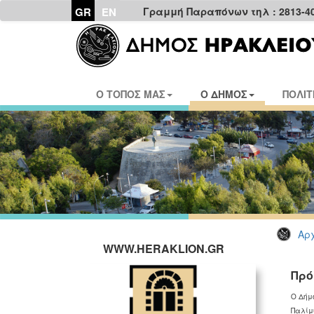
GR
EN
Γραμμή Παραπόνων τηλ : 2813-4
Ο ΤΟΠΟΣ ΜΑΣ
Ο ΔΗΜΟΣ
ΠΟΛΙΤ
Αρχ
WWW.HERAKLION.GR
Πρό
Ο Δήμ
Παλίμψ