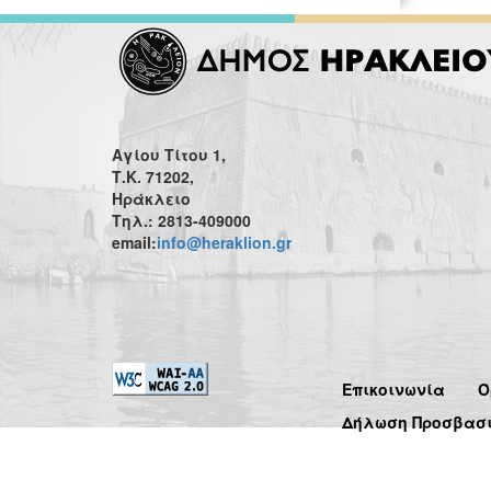
Αγίου Τίτου 1,
Τ.Κ. 71202,
Ηράκλειο
Τηλ.: 2813-409000
email:
info@heraklion.gr
Επικοινωνία
Ό
Δήλωση Προσβασ