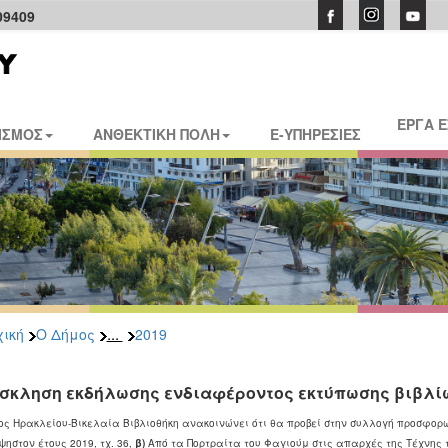
09409
ΕΡΓΑ 
ΙΣΜΟΣ
ΑΝΘΕΚΤΙΚΗ ΠΟΛΗ
E-ΥΠΗΡΕΣΙΕΣ
...
ική
Ο Δήμος
2019
σκληση εκδήλωσης ενδιαφέροντος εκτύπωσης βιβλίων
ος Ηρακλείου-Βικελαία Βιβλιοθήκη ανακοινώνει ότι θα προβεί στην συλλογή προσφορώ
ηστον έτους 2019, τχ. 36,
β)
Από τα Πορτραίτα του Φαγιούμ στις απαρχές της Τέχνης τ