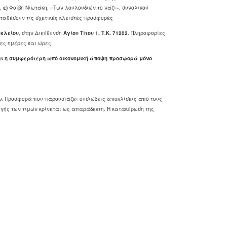
,
ε)
Φοίβη Νιωτάκη, «Των λουλουδιών το νάζι», συνολικού
ταθέσουν τις σχετικές κλειστές προσφορές
κλείου
, στην Διεύθυνση
Αγίου Τίτου 1, Τ.Κ. 71202
. Πληροφορίες
μες ημέρες και ώρες.
αι η συμφερότερη από οικονομική άποψη προσφορά μόνο
. Προσφορά που παρουσιάζει ουσιώδεις αποκλίσεις από τους
γής των τιμών κρίνεται ως απαράδεκτη. Η κατακύρωση της