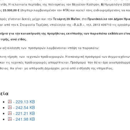
ινίδη, Η τελευταία περίοδος της πολιορκίας του Μεγάλου Κάστρου,
δ)
Ημερολόγιο 2020
υς
23.500,00 €
(συμπεριλαμβανομένου του ΦΠΑ) και καλεί τους ενδιαφερόμενους να κα
ρές γίνονται δεκτές μέχρι και την
Τετάρτη
29 Μαΐου
, στο
Πρωτόκολλο του Δήμου Ηρα
αι από την κ. Στεφανία Τερζάκη, υπάλληλο της «Β.Δ.Β.», τηλ. 2813 409710 τις εργάσι
ιτήριο για την κατακύρωση της προμήθειας εκτύπωσης των παραπάνω εκδόσεων είν
τιμής, ανά είδος.
ην αξιολόγηση των προσφορών λαμβάνονται υπόψη τα παρακάτω:
λυτη τήρηση των τεχνικών προδιαγραφών. Η οικονομική προσφορά των συμμετεχόντων
 και τις τεχνικές προδιαγραφές απορρίπτεται. Προσφορά που θέτει όρο αναπροσαρμο
θειας θα γίνει με απόφαση Δημάρχου, μετά από εισήγηση της υπηρεσίας.
εία
- 229.13 KB
- 242.54 KB
- 221.21 KB
- 241.98 KB