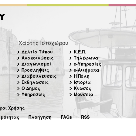
Χάρτης Ιστοχώρου
Δελτία Τύπου
Κ.Ε.Π.
Ανακοινώσεις
Τηλέφωνα
Διαγωνισμοί
e-Υπηρεσίες
Προσλήψεις
e-Αιτήματα
Διαβουλεύσεις
Η Πόλη
Εκδηλώσεις
Ιστορία
Ο Δήμος
Κνωσός
Υπηρεσίες
Μουσεία
ροι Χρήσης
ιμότητας
Πλοήγηση
FAQs
RSS