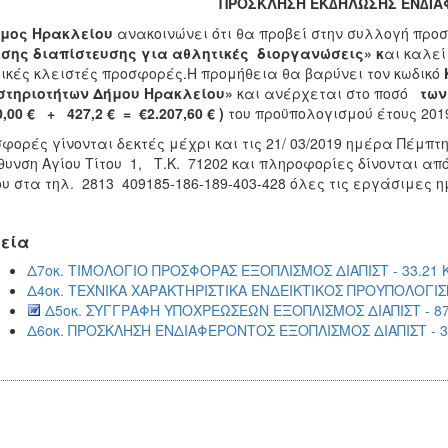
ΠΡΟΣΚΛΗΣΗ ΕΚ∆ΗΛΩΣΗΣ ΕΝ∆Ι
ήμος Ηρακλείου
ανακοινώνει ότι θα προβεί στην συλλογή προ
σης διαπίστευσης για αθλητικές διοργανώσεις» κ
αι καλεί
ικές κλειστές προσφορές.Η προμήθεια θα βαρύνει τον κωδικό
στηριοτήτων Δήμου Ηρακλείου»
και ανέρχεται στο ποσό
των 
0,00 € + 427,2 € = €2.207,60 € )
του προϋπολογισμού έτους 20
φορές γίνονται δεκτές μέχρι και τις 21/ 03/2019 ημέρα Πέμπ
θυνση Αγίου Τίτου 1, Τ.Κ. 71202 και πληροφορίες δίνονται απ
υ στα τηλ. 2813 409185-186-189-403-428 όλες τις εργάσιμες η
εία
Δ7οκ. ΤΙΜΟΛΟΓΙΟ ΠΡΟΣΦΟΡΑΣ ΕΞΟΠΛΙΣΜΟΣ ΔΙΑΠΙΣΤ - 33.21 
Δ4οκ. ΤΕΧΝΙΚΑ ΧΑΡΑΚΤΗΡΙΣΤΙΚΑ ΕΝΔΕΙΚΤΙΚΟΣ ΠΡΟΥΠΟΛΟΓΙΣΜ
Δ5οκ. ΣΥΓΓΡΑΦΗ ΥΠΟΧΡΕΩΣΕΩΝ ΕΞΟΠΛΙΣΜΟΣ ΔΙΑΠΙΣΤ - 87
Δ6οκ. ΠΡΟΣΚΛΗΣΗ ΕΝΔΙΑΦΕΡΟΝΤΟΣ ΕΞΟΠΛΙΣΜΟΣ ΔΙΑΠΙΣΤ - 3