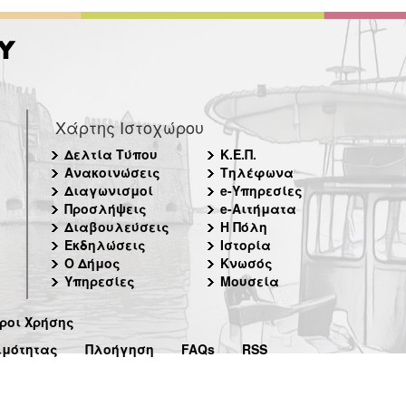
Χάρτης Ιστοχώρου
Δελτία Τύπου
Κ.Ε.Π.
Ανακοινώσεις
Τηλέφωνα
Διαγωνισμοί
e-Υπηρεσίες
Προσλήψεις
e-Αιτήματα
Διαβουλεύσεις
Η Πόλη
Εκδηλώσεις
Ιστορία
Ο Δήμος
Κνωσός
Υπηρεσίες
Μουσεία
ροι Χρήσης
ιμότητας
Πλοήγηση
FAQs
RSS