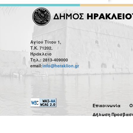
Αγίου Τίτου 1,
Τ.Κ. 71202,
Ηράκλειο
Τηλ.: 2813-409000
email:
info@heraklion.gr
Επικοινωνία
Ό
Δήλωση Προσβασ