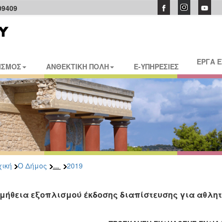
09409
ΕΡΓΑ 
ΙΣΜΟΣ
ΑΝΘΕΚΤΙΚΗ ΠΟΛΗ
E-ΥΠΗΡΕΣΙΕΣ
...
ική
Ο Δήμος
2019
μήθεια εξοπλισμού έκδοσης διαπίστευσης για αθλητ