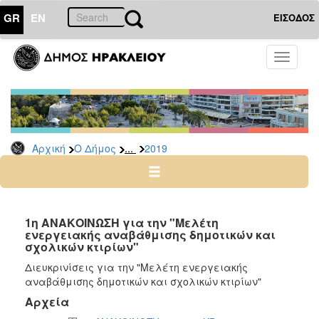
GR
EN
ΕΙΣΟΔΟΣ
Ο
Toggle
ΔΗΜΟΣ
navigati
Διακηρύξεις
-
Δημοπρασίες
Αρχείο
...
Αρχική
Ο Δήμος
2019
2026
2025
2024
1η ΑΝΑΚΟΙΝΩΣΗ για την "Μελέτη
2023
ενεργειακής αναβάθμισης δημοτικών και
σχολικών κτιρίων"
2022
Διευκρινίσεις για την "Μελέτη ενεργειακής
2021
αναβάθμισης δημοτικών και σχολικών κτιρίων"
2020
Αρχεία
2019