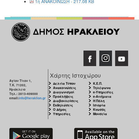
1η ΑΝΑΚΟΙΝΩΣΗ - 217.08 KB
2018
2017
2016
2015
2013
Χάρτης Ιστοχώρου
Ο
ΤΟΠΟΣ
Αγίου Τίτου 1,
ΜΑΣ
Δελτία Τύπου
Κ.Ε.Π.
Τ.Κ. 71202,
Ανακοινώσεις
Τηλέφωνα
Ηράκλειο
Διαγωνισμοί
e-Υπηρεσίες
Τηλ.: 2813-409000
Προσλήψεις
e-Αιτήματα
ΠΟΛΙΤΙΣΜΟΣ
email:
info@heraklion.gr
Διαβουλεύσεις
Η Πόλη
Εκδηλώσεις
Ιστορία
Ο Δήμος
Κνωσός
ΑΝΘΕΚΤΙΚΗ
Υπηρεσίες
Μουσεία
ΠΟΛΗ