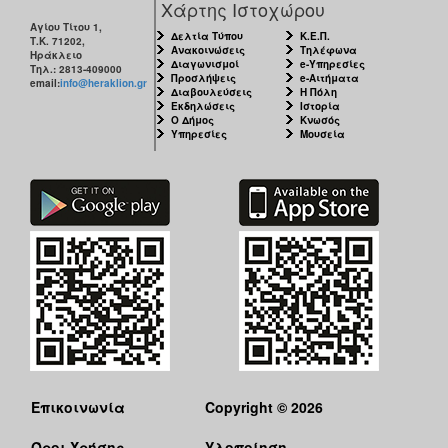
Χάρτης Ιστοχώρου
Αγίου Τίτου 1,
Δελτία Τύπου
Κ.Ε.Π.
Τ.Κ. 71202,
Ανακοινώσεις
Τηλέφωνα
Ηράκλειο
Διαγωνισμοί
e-Υπηρεσίες
Τηλ.: 2813-409000
Προσλήψεις
e-Αιτήματα
email:
info@heraklion.gr
Διαβουλεύσεις
Η Πόλη
Εκδηλώσεις
Ιστορία
Ο Δήμος
Κνωσός
Υπηρεσίες
Μουσεία
Επικοινωνία
Copyright © 2026
Όροι Χρήσης
Υλοποίηση