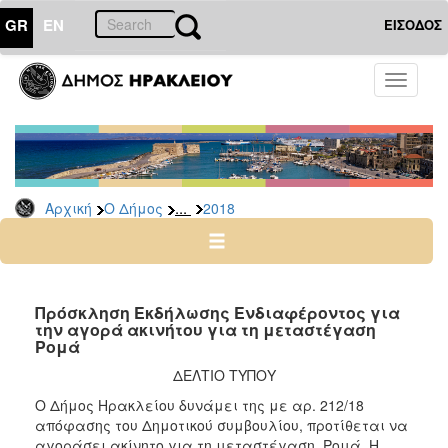
GR
EN
ΕΙΣΟΔΟΣ
Ο
Toggle
ΔΗΜΟΣ
navigati
Διακηρύξεις
-
Δημοπρασίες
Αρχείο
...
Αρχική
Ο Δήμος
2018
2026
2025
2024
Πρόσκληση Εκδήλωσης Ενδιαφέροντος για
2023
την αγορά ακινήτου για τη μεταστέγαση
Ρομά
2022
ΔΕΛΤΙΟ ΤΥΠΟΥ
2021
Ο Δήμος Ηρακλείου δυνάμει της με αρ. 212/18
2020
απόφασης του Δημοτικού συμβουλίου, προτίθεται να
2019
αγοράσει ακίνητο για τη μεταστέγαση Ρομά. Η