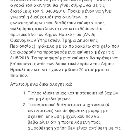
αγορά του ακινήτου θα γίνει σύμφωνα με τις
2018
διατάξεις του Ν. 3463/2016. Προκειμένου να γίνει
2017
γνωστή η διαθεσιμότητα ακινήτων , οι
ενδιαφερόμενοι που διαθέτουν ακίνητα προς
2016
πώληση παρακαλούνται να καταθέσουν στο
2015
πρωτόκολλο του Δήμου Ηρακλείου (Δ/νση
Οικονομικών Υπηρεσιών, Τμήμα Δημοτικής
2013
Περιουσίας), φάκελο με τα παρακάτω στοιχεία που
θα αφορούν τα προσφερόμενα ακίνητα μέχρι τις
31/5/2018. Τα προσφερόμενα ακίνητα θα πρέπει να
βρίσκονται εντός των διοικητικών ορίων του Δήμου
Ηρακλείου και να έχουν εμβαδό 70 στρέμματα
Ο
ΤΟΠΟΣ
περίπου.
ΜΑΣ
Απαιτούμενα δικαιολογητικά:
ΠΟΛΙΤΙΣΜΟΣ
Τίτλος ιδιοκτησίας και πιστοποιητικό βαρών
και μη διεκδικήσεων
Τοπογραφικό διάγραμμα μηχανικού (4
ΑΝΘΕΚΤΙΚΗ
ΠΟΛΗ
αντίγραφα) και σε ψηφιακή μορφή με
σχετική δήλωση μηχανικού που θα
βεβαιώνει ότι η προτεινόμενη προς
χωροθέτηση χρήση δεν είναι αντίθετη με τις