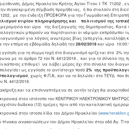
Διεύθυνση, Δήμος Ηρακλείου Κρήτης Αγίου Τίτου 1 ΤΚ 71202 , 
την συγκεκριμένη σύμβαση προμήθειας, ή θα σταλούν στη διεύ
1202, με την ένδειξη ΠΡΟΣΦΟΡΑ για την Γνωμοδοτική Επιτροπή
λισμού κτιρίου πληροφόρησης και πολιτισμού της τοπική
ημερομηνία και ώρα της διεξαγωγής της δημοπρασίας. Κατά
ιολογητικών μπορούν να παρίστανται οι νόμιμοι εκπρόσωποι 
διαγωνισμού για λόγους ανωτέρας βίας (απεργία, κατάληψη κλ
 την επόμενη εβδομάδα δηλαδή την
28/02/2018
και ώρα 10:00:π
εγγύηση για τη συμμετοχή στο διαγωνισμό ορίζεται στο 2% τη
ωνα με το άρθρο 72 του Ν. 4412/2016 , και για το σύνολο της
άν κάποιος επιθυμεί να λάβει μέρος όχι στο σύνολο του διαγ
πολογίσει ως εγγύηση το αντίστοιχο ποσό
2%
της προϋπολογι
ϋπολογισμού
, χωρίς Φ.Π.Α., και να το δηλώσει στο ΤΕΥΔ που
ου Ν. 4412/2016.
ακήρυξη και τα επισυναπτόμενα σε αυτήν τεύχη θα αναρτηθού
κτρονικά στον ιστότοπο του ΚΕΝΤΡΙΚΟΥ ΗΛΕΚΤΡΟΝΙΚΟΥ ΜΗΤΡ
άχιστον δώδεκα (12) ημέρες πριν από την καταληκτική ημερο
κτρονικά στην ιστοσελίδα του Δήμου Ηρακλείου (
www.heraklion.g
ν πίνακα ανακοινώσεων του Δήμου Ηρακλείου στην οδό Αγ. Τίτο