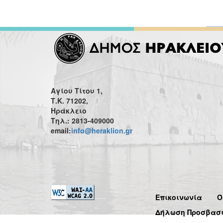
Αγίου Τίτου 1,
Τ.Κ. 71202,
Ηράκλειο
Τηλ.: 2813-409000
email:
info@heraklion.gr
Επικοινωνία
Ό
Δήλωση Προσβασ