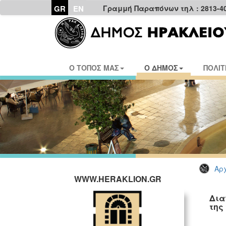
GR
EN
Γραμμή Παραπόνων τηλ : 2813-4
Ο ΤΟΠΟΣ ΜΑΣ
Ο ΔΗΜΟΣ
ΠΟΛΙΤ
Αρχ
WWW.HERAKLION.GR
Δια
της