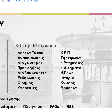
ΤΕΥΔ - 131.5 KB
Χάρτης Ιστοχώρου
Δελτία Τύπου
Κ.Ε.Π.
Ανακοινώσεις
Τηλέφωνα
Διαγωνισμοί
e-Υπηρεσίες
Προσλήψεις
e-Αιτήματα
Διαβουλεύσεις
Η Πόλη
Εκδηλώσεις
Ιστορία
Ο Δήμος
Κνωσός
Υπηρεσίες
Μουσεία
ροι Χρήσης
ιμότητας
Πλοήγηση
FAQs
RSS