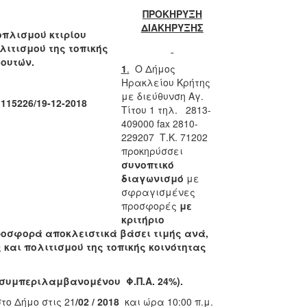
ΠΡΟΚΗΡΥΞΗ
ΔΙΑΚΗΡΥΞΗΣ
οπλισμού κτιρίου
ισμού της τοπικής
Βουτών.
1
.
Ο Δήμος
Ηρακλείου Κρήτης
με διεύθυνση Αγ.
15226/19-12-2018
Τίτου 1 τηλ. 2813-
409000 fax 2810-
229207 Τ.Κ. 71202
προκηρύσσει
συνοπτικό
διαγωνισμό
με
σφραγισμένες
προσφορές
με
κριτήριο
οσφορά αποκλειστικά βάσει τιμής ανά,
και πολιτισμού της τοπικής κοινότητας
 συμπεριλαμβανομένου Φ.Π.Α. 24%).
ο Δήμο στις 21
/02 / 2018
και ώρα 10:00 π.μ.