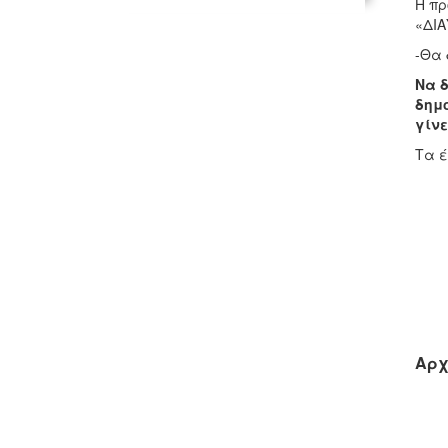
Η πρ
«ΔΙΑ
-Θα 
Να 
δημο
γίνε
Τα
Αρχ