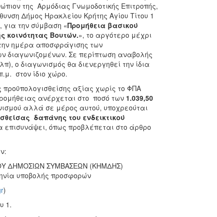
ενώπιον της Αρμόδιας Γνωμοδοτικής Επιτροπής,
θυνση Δήμος Ηρακλείου Κρήτης Αγίου Τίτου 1
, για την σύμβαση «
Προμήθεια βασικού
ς κοινότητας Βουτών.
», το αργότερο μέχρι
 την ημέρα αποσφράγισης των
των διαγωνιζομένων. Σε περίπτωση αναβολής
π), ο διαγωνισμός θα διενεργηθεί την ίδια
.μ. στον ίδιο χώρο.
ς προϋπολογισθείσης αξίας χωρίς το ΦΠΑ
 προμήθειας ανέρχεται στο ποσό των
1.039,50
ωνισμού αλλά σε μέρος αυτού, υποχρεούται
σθείσας
δαπάνης του ενδεικτικού
 θα επισυνάψει, όπως προβλέπεται στο άρθρο
ν:
ΩΟΥ ΔΗΜΟΣΙΩΝ ΣΥΜΒΑΣΕΩΝ (ΚΗΜΔΗΣ)
μηνία υποβολής προσφορών
r
)
υ 1.