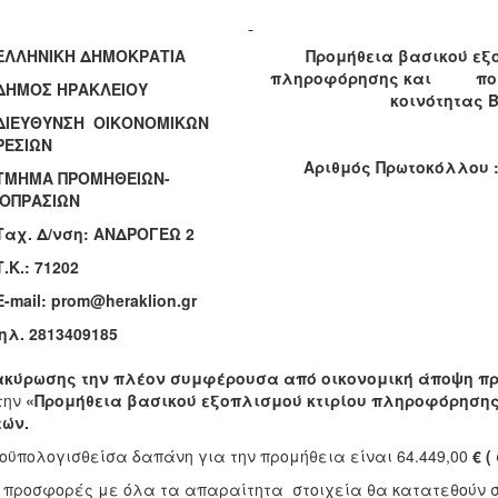
ΗΝΙΚΗ ΔΗΜΟΚΡΑΤΙΑ
Προμήθεια βασικού εξ
πληροφόρησης και πολιτ
ΟΣ ΗΡΑΚΛΕΙΟΥ
κοινότητας 
ΥΘΥΝΣΗ ΟΙΚΟΝΟΜΙΚΩΝ
ΡΕΣΙΩΝ
Αριθμός Πρωτοκόλλου :1
ΜΑ ΠΡΟΜΗΘΕΙΩΝ-
ΟΠΡΑΣΙΩΝ
. Δ/νση: ΑΝΔΡΟΓΕΩ 2
Τ
.
Κ
.: 71202
ail: prom@heraklion.gr
ηλ. 2813409185
ακύρωσης την πλέον συμφέρουσα από οικονομική άποψη πρ
την
«
Προμήθεια βασικού εξοπλισμού κτιρίου πληροφόρησης 
τών.
οϋπολογισθείσα δαπάνη για την προμήθεια είναι 64.449,00
€ (
 προσφορές με όλα τα απαραίτητα στοιχεία θα κατατεθούν στ