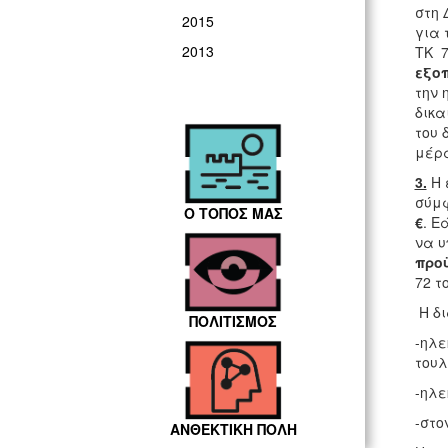
στη 
2015
για 
2013
ΤΚ 7
εξοπ
την 
δικα
του 
μέρα
3.
Η 
σύμφ
Ο ΤΟΠΟΣ ΜΑΣ
€
. Ε
να υ
προ
72 τ
Η δι
ΠΟΛΙΤΙΣΜΟΣ
-ηλε
τουλ
-ηλε
-στο
ΑΝΘΕΚΤΙΚΗ ΠΟΛΗ