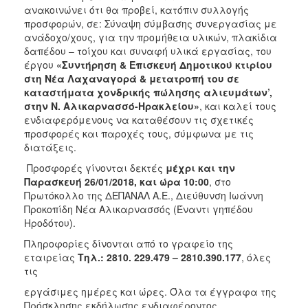
ανακοινώνει ότι θα προβεί, κατόπιν συλλογής
2018
προσφορών, σε: Σύναψη σύμβασης συνεργασίας με
2017
ανάδοχο/χους, για την προμήθεια υλικών, πλακίδια
δαπέδου – τοίχου και συναφή υλικά εργασίας, του
2016
έργου
«Συντήρηση & Επισκευή Δημοτικού κτιρίου
2015
στη Νέα Λαχαναγορά & μετατροπή του σε
καταστήματα χονδρικής πώλησης αλιευμάτων’,
2013
στην Ν. Αλικαρνασσό-Ηρακλείου»
, και καλεί τους
ενδιαφερόμενους να καταθέσουν τις σχετικές
προσφορές και παροχές τους, σύμφωνα με τις
διατάξεις.
Ο
Προσφορές γίνονται δεκτές
μέχρι και την
ΤΟΠΟΣ
Παρασκευή 26/01/2018, και ώρα 10:00
, στο
ΜΑΣ
Πρωτόκολλο της ΔΕΠΑΝΑΛ Α.Ε., Διεύθυνση Ιωάννη
Προκοπίδη Νέα Αλικαρνασσός (Έναντι γηπέδου
ΠΟΛΙΤΙΣΜΟΣ
Ηροδότου).
Πληροφορίες δίνονται από το γραφείο της
ΑΝΘΕΚΤΙΚΗ
εταιρείας
Τηλ.: 2810. 229.479 – 2810.390.177
, όλες
ΠΟΛΗ
τις
εργάσιμες ημέρες και ώρες. Όλα τα έγγραφα της
Πρόσκλησης εκδήλωσης ενδιαφέροντος .