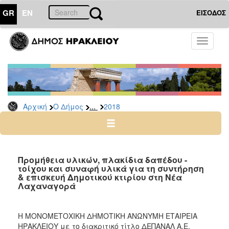
GR
EN
ΕΙΣΟΔΟΣ
Ο
Toggle
ΔΗΜΟΣ
navigati
Διακηρύξεις
-
Δημοπρασίες
Αρχείο
...
Αρχική
Ο Δήμος
2018
2026
2025
2024
Προμήθεια υλικών, πλακίδια δαπέδου -
2023
τοίχου και συναφή υλικά για τη συντήρηση
& επισκευή Δημοτικού κτιρίου στη Νέα
2022
Λαχαναγορά
2021
2020
Η ΜΟΝΟΜΕΤΟΧΙΚΗ ΔΗΜΟΤΙΚΗ ΑΝΩΝΥΜΗ ΕΤΑΙΡΕΙΑ
2019
ΗΡΑΚΛΕΙΟΥ με το διακριτικό τίτλο ΔΕΠΑΝΑΛ Α.Ε.