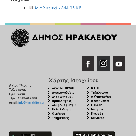
Αναλυτικά - 844.05 KB
Χάρτης Ιστοχώρου
Αγίου Τίτου 1,
Δελτία Τύπου
Κ.Ε.Π.
Τ.Κ. 71202,
Ανακοινώσεις
Τηλέφωνα
Ηράκλειο
Διαγωνισμοί
e-Υπηρεσίες
Τηλ.: 2813-409000
Προσλήψεις
e-Αιτήματα
email:
info@heraklion.gr
Διαβουλεύσεις
Η Πόλη
Εκδηλώσεις
Ιστορία
Ο Δήμος
Κνωσός
Υπηρεσίες
Μουσεία