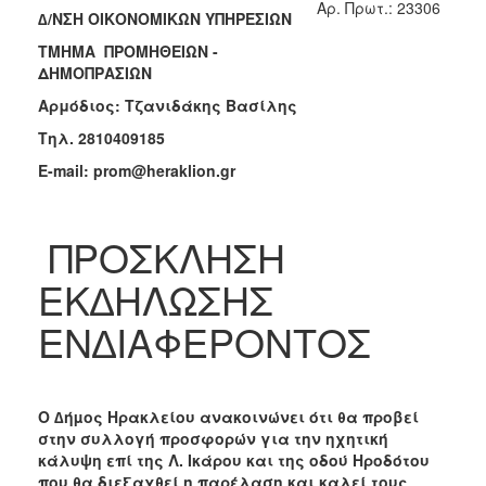
Aρ. Πρωτ.: 23306
∆/ΝΣΗ ΟΙΚΟΝΟΜΙΚΩΝ ΥΠΗΡΕΣΙΩΝ
2018
ΤΜΗΜΑ ΠΡΟΜΗΘΕΙΩΝ -
2017
ΔΗΜΟΠΡΑΣΙΩΝ
2016
Αρμόδιος: Τζανιδάκης Βασίλης
2015
Τηλ
. 2810409185
2013
E-mail: prom@heraklion.gr
ΠΡΟΣΚΛΗΣΗ
Ο
ΤΟΠΟΣ
ΕΚ∆ΗΛΩΣΗΣ
ΜΑΣ
ΕΝ∆ΙΑΦΕΡΟΝΤΟΣ
ΠΟΛΙΤΙΣΜΟΣ
ΑΝΘΕΚΤΙΚΗ
ΠΟΛΗ
Ο ∆ήµος Ηρακλείου ανακοινώνει ότι θα προβεί
στην συλλογή προσφορών για την ηχητική
κάλυψη επί της Λ. Ικάρου και της οδού Ηροδότου
που θα διεξαχθεί η παρέλαση και καλεί τους