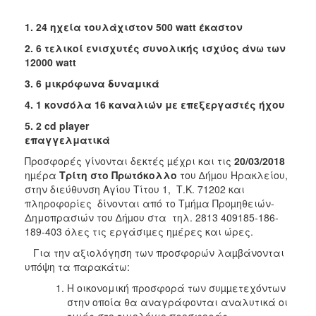
1. 24 ηχεία τουλάχιστον 500
watt
έκαστον
2. 6 τελικοί ενισχυτές συνολικής ισχύος άνω των
12000 watt
3. 6 μικρόφωνα δυναμικά
4. 1 κονσόλα 16 καναλιών με επεξεργαστές ήχου
5. 2 cd player
επαγγελματικά
Προσφορές γίνονται δεκτές µέχρι και τις
20/03/2018
ηµέρα
Τρίτη στο Πρωτόκολλο
του ∆ήµου Ηρακλείου,
στην διεύθυνση Αγίου Τίτου 1, Τ.Κ. 71202 και
πληροφορίες δίνονται από το Τµήµα Προµηθειών-
Δημοπρασιών του ∆ήµου στα τηλ. 2813 409185-186-
189-403 όλες τις εργάσιµες ηµέρες και ώρες.
Για την αξιολόγηση των προσφορών λαµβάνονται
υπόψη τα παρακάτω:
Η οικονομική προσφορά των συµµετεχόντων
στην οποία θα αναγράφονται αναλυτικά οι
τιμές στο τιμολόγιο προσφοράς.