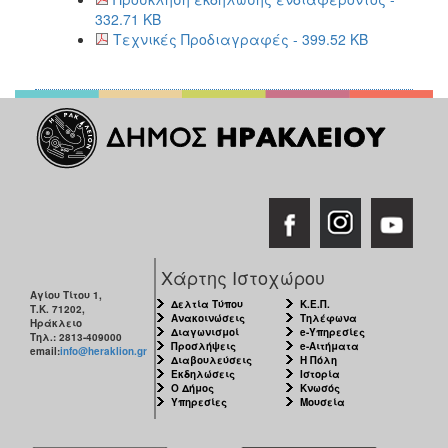
332.71 KB
Τεχνικές Προδιαγραφές - 399.52 KB
Χάρτης Ιστοχώρου
Αγίου Τίτου 1,
Δελτία Τύπου
Κ.Ε.Π.
Τ.Κ. 71202,
Ανακοινώσεις
Τηλέφωνα
Ηράκλειο
Διαγωνισμοί
e-Υπηρεσίες
Τηλ.: 2813-409000
Προσλήψεις
e-Αιτήματα
email:
info@heraklion.gr
Διαβουλεύσεις
Η Πόλη
Εκδηλώσεις
Ιστορία
Ο Δήμος
Κνωσός
Υπηρεσίες
Μουσεία