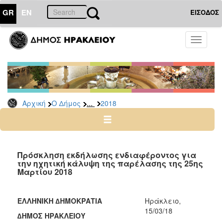
GR
EN
ΕΙΣΟΔΟΣ
Ο
Toggle
ΔΗΜΟΣ
navigati
Διακηρύξεις
-
Δημοπρασίες
Αρχείο
...
Αρχική
Ο Δήμος
2018
2026
2025
2024
Πρόσκληση εκδήλωσης ενδιαφέροντος για
2023
την ηχητική κάλυψη της παρέλασης της 25ης
Μαρτίου 2018
2022
2021
ΕΛΛΗΝΙΚΗ ∆ΗΜΟΚΡΑΤΙΑ
Ηράκλειο,
2020
15/03/18
∆ΗΜΟΣ ΗΡΑΚΛΕΙΟΥ
2019