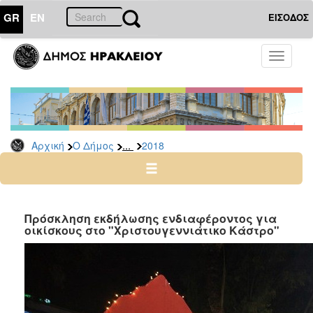
GR
EN
ΕΙΣΟΔΟΣ
Ο
Toggle
ΔΗΜΟΣ
navigati
Διακηρύξεις
-
Δημοπρασίες
Αρχείο
...
Αρχική
Ο Δήμος
2018
2026
2025
2024
Πρόσκληση εκδήλωσης ενδιαφέροντος για
2023
οικίσκους στο "Χριστουγεννιάτικο Κάστρο"
2022
2021
2020
2019