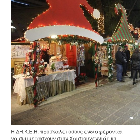
2018
2017
2016
2015
2013
Ο
ΤΟΠΟΣ
ΜΑΣ
ΠΟΛΙΤΙΣΜΟΣ
ΑΝΘΕΚΤΙΚΗ
ΠΟΛΗ
Η ΔΗ.Κ.Ε.Η. προσκαλεί όσους ενδιαφέρονται
να συμμετάσχουν στην Χριστουγεννιάτικη