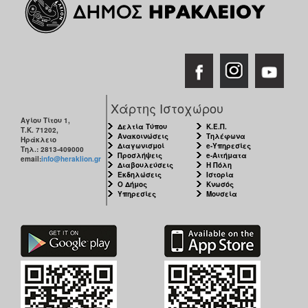
Χάρτης Ιστοχώρου
Αγίου Τίτου 1,
Δελτία Τύπου
Κ.Ε.Π.
Τ.Κ. 71202,
Ανακοινώσεις
Τηλέφωνα
Ηράκλειο
Διαγωνισμοί
e-Υπηρεσίες
Τηλ.: 2813-409000
Προσλήψεις
e-Αιτήματα
email:
info@heraklion.gr
Διαβουλεύσεις
Η Πόλη
Εκδηλώσεις
Ιστορία
Ο Δήμος
Κνωσός
Υπηρεσίες
Μουσεία