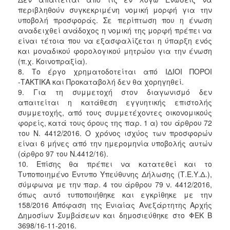
περιβληθούν συγκεκριμένη νομική μορφή για την
υποβολή προσφοράς. Σε περίπτωση που η ένωση
αναδειχθεί ανάδοχος η νομική της μορφή πρέπει να
είναι τέτοια που να εξασφαλίζεται η ύπαρξη ενός
και μοναδικού φορολογικού μητρώου για την ένωση
(π.χ. Κοινοπραξία).
8. Το έργο χρηματοδοτείται από ΙΔΙΟΙ ΠΟΡΟΙ
-ΤΑΚΤΙΚΑ και Προκαταβολή δεν θα χορηγηθεί.
9. Για τη συμμετοχή στον διαγωνισμό δεν
απαιτείται η κατάθεση εγγυητικής επιστολής
συμμετοχής, από τους συμμετέχοντες οικονομικούς
φορείς, κατά τους όρους της παρ. 1 α) του άρθρου 72
του Ν. 4412/2016. Ο χρόνος ισχύος των προσφορών
είναι 6 μήνες από την ημερομηνία υποβολής αυτών
(άρθρο 97 του Ν.4412/16).
10. Επίσης θα πρέπει να κατατεθεί και το
Τυποποιημένο Έντυπο Υπεύθυνης Δήλωσης (Τ.Ε.Υ.Δ.),
σύμφωνα με την παρ. 4 του άρθρου 79 ν. 4412/2016,
όπως αυτό τυποποιήθηκε και εγκρίθηκε με την
158/2016 Απόφαση της Ενιαίας Ανεξάρτητης Αρχής
Δημοσίων Συμβάσεων και δημοσιεύθηκε στο ΦΕΚ Β
3698/16-11-2016.