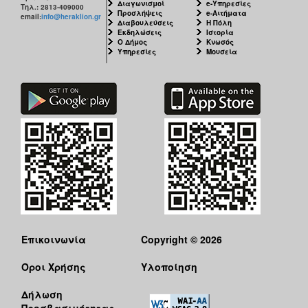
Διαγωνισμοί
e-Υπηρεσίες
Τηλ.: 2813-409000
Προσλήψεις
e-Αιτήματα
email:
info@heraklion.gr
Διαβουλεύσεις
Η Πόλη
Εκδηλώσεις
Ιστορία
Ο Δήμος
Κνωσός
Υπηρεσίες
Μουσεία
Επικοινωνία
Copyright © 2026
Όροι Χρήσης
Υλοποίηση
Δήλωση
Προσβασιμότητας