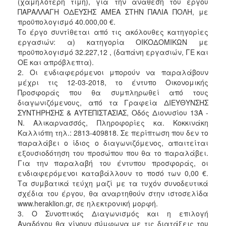
(χαμηλότερη τιμή), για την ανάθεση του έργου
ΠΑΡΑΛΛΑΓΗ ΟΔΕΥΣΗΣ ΑΜΕΑ ΣΤΗΝ ΠΑΛΙΑ ΠΟΛΗ, με
2018
προϋπολογισμό 40.000,00 €.
2017
Το έργο συντίθεται από τις ακόλουθες κατηγορίες
εργασιών: α) κατηγορία ΟΙΚΟΔΟΜΙΚΩΝ με
2016
προϋπολογισμό 32.227,12 , (δαπάνη εργασιών, ΓΕ και
2015
ΟΕ και απρόβλεπτα).
2. Οι ενδιαφερόμενοι μπορούν να παραλάβουν
2013
μέχρι τις 12-03-2018, το έντυπο Οικονομικής
Προσφοράς που θα συμπληρωθεί από τους
διαγωνιζόμενους, από τα Γραφεία ΔΙΕΥΘΥΝΣΗΣ
ΣΥΝΤΗΡΗΣΗΣ & ΑΥΤΕΠΙΣΤΑΣΙΑΣ, Οδός Διονυσίου 13Α -
Ο
Ν. Αλικαρνασσός, Πληροφορίες κα. Κοκκινάκη
ΤΟΠΟΣ
Καλλιόπη τηλ.: 2813-409818. Σε περίπτωση που δεν το
ΜΑΣ
παραλάβει ο ίδιος ο διαγωνιζόμενος, απαιτείται
εξουσιοδότηση του προσώπου που θα το παραλάβει.
ΠΟΛΙΤΙΣΜΟΣ
Για την παραλαβή του έντυπου προσφοράς, οι
ενδιαφερόμενοι καταβάλλουν το ποσό των 0,00 €.
ΑΝΘΕΚΤΙΚΗ
Τα συμβατικά τεύχη μαζί με τα τυχόν συνοδευτικά
ΠΟΛΗ
σχέδια του έργου, θα αναρτηθούν στην ιστοσελίδα
www.heraklion.gr, σε ηλεκτρονική μορφή.
3. Ο Συνοπτικός Διαγωνισμός και η επιλογή
Αναδόχου θα γίνουν σύμφωνα με τις διατάξεις του