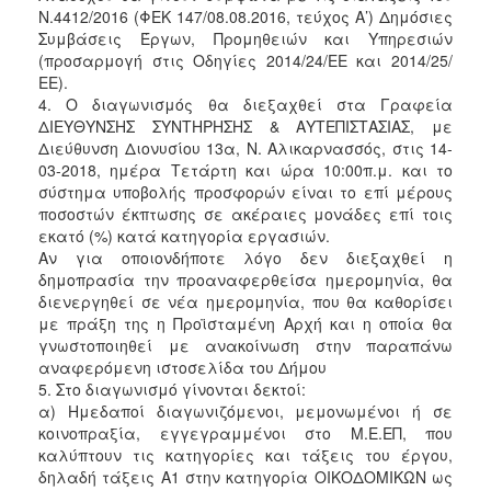
Ν.4412/2016 (ΦΕΚ 147/08.08.2016, τεύχος Α’) Δημόσιες
Συμβάσεις Έργων, Προμηθειών και Υπηρεσιών
(προσαρμογή στις Οδηγίες 2014/24/ΕΕ και 2014/25/
ΕΕ).
4. Ο διαγωνισμός θα διεξαχθεί στα Γραφεία
ΔΙΕΥΘΥΝΣΗΣ ΣΥΝΤΗΡΗΣΗΣ & ΑΥΤΕΠΙΣΤΑΣΙΑΣ, με
Διεύθυνση Διονυσίου 13α, Ν. Αλικαρνασσός, στις 14-
03-2018, ημέρα Τετάρτη και ώρα 10:00π.μ. και το
σύστημα υποβολής προσφορών είναι το επί μέρους
ποσοστών έκπτωσης σε ακέραιες μονάδες επί τοις
εκατό (%) κατά κατηγορία εργασιών.
Αν για οποιονδήποτε λόγο δεν διεξαχθεί η
δημοπρασία την προαναφερθείσα ημερομηνία, θα
διενεργηθεί σε νέα ημερομηνία, που θα καθορίσει
με πράξη της η Προϊσταμένη Αρχή και η οποία θα
γνωστοποιηθεί με ανακοίνωση στην παραπάνω
αναφερόμενη ιστοσελίδα του Δήμου
5. Στο διαγωνισμό γίνονται δεκτοί:
α) Ημεδαποί διαγωνιζόμενοι, μεμονωμένοι ή σε
κοινοπραξία, εγγεγραμμένοι στο Μ.Ε.ΕΠ, που
καλύπτουν τις κατηγορίες και τάξεις του έργου,
δηλαδή τάξεις Α1 στην κατηγορία ΟΙΚΟΔΟΜΙΚΩΝ ως