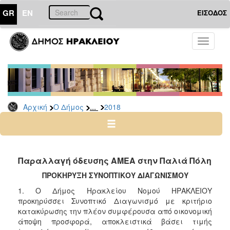
GR
EN
ΕΙΣΟΔΟΣ
Ο
Toggle
ΔΗΜΟΣ
navigati
Διακηρύξεις
-
Δημοπρασίες
Αρχείο
...
Αρχική
Ο Δήμος
2018
2026
2025
2024
Παραλλαγή όδευσης ΑΜΕΑ στην Παλιά Πόλη
2023
ΠΡΟΚΗΡΥΞΗ ΣΥΝΟΠΤΙΚΟΥ ΔΙΑΓΩΝΙΣΜΟΥ
2022
1. Ο Δήμος Ηρακλείου Νομού ΗΡΑΚΛΕΙΟΥ
2021
προκηρύσσει Συνοπτικό Διαγωνισμό με κριτήριο
κατακύρωσης την πλέον συμφέρουσα από οικονομική
2020
άποψη προσφορά, αποκλειστικά βάσει τιμής
2019