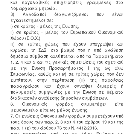
και εργολαβικές επιχειρήσεις γραμμένες στα
Νομαρχιακά μητρώα.
β) Αλλοδαποί διαγωνιζόμενοι που είναι
εγκατεστημένοι σε:
i) σε κράτος - μέλος της Ένωσης,
ii) σε κράτος - μέλος του Ευρωπαϊκού Οικονομικού
Χώρου (Ε.Ο.Χ.),
iii) σε τρίτες χώρες που έχουν υπογράψει και
κυρώσει τη ΣΔΣ, στο βαθμό που η υπό ανάθεση
δημόσια σύμβαση καλύπτεται από τα Παραρτήματα
1, 2, 4 και 5 και τις γενικές σημειώσεις του σχετικού
με την Ένωση Προσαρτήματος I της ως άνω
Συμφωνίας, καθώς και iv) σε τρίτες χώρες που δεν
εμπίπτουν στην περίπτωση (iii) της παρούσας
παραγράφου και έχουν συνάψει διμερείς ή
πολυμερείς συμφωνίες με την Ένωση σε θέματα
διαδικασιών ανάθεσης δημοσίων συμβάσεων.
6. Οικονομικός φορέας συμμετέχει είτε
μεμονωμένα είτε ως μέλος ένωσης.
7. Οι ενώσεις Οικονομικών φορέων συμμετέχουν υπό
τους όρους των παρ. 2, 3 και 4 του άρθρου 19 και της
παρ. 1 (ε) του άρθρου 76 του Ν. 4412/2016.
Δεν απαιτείται από τις εν λόγω Ενώσεις να