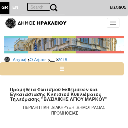
GR
EN
ΕΙΣΟΔΟΣ
Ο
Toggle
ΔΗΜΟΣ
navigati
Διακηρύξεις
-
Δημοπρασίες
Αρχείο
...
Αρχική
Ο Δήμος
2018
2026
2025
2024
Προμήθεια Φωτισμού Εκθεμάτων και
2023
Εγκατάστασης Κλειστού Κυκλώματος
Τηλεόρασης "ΒΑΣΙΛΙΚΗΣ ΑΓΙΟΥ ΜΑΡΚΟΥ"
2022
ΠΕΡΙΛΗΠΤΙΚΗ ΔΙΑΚΗΡΥΞΗ ΔΗΜΟΠΡΑΣΙΑΣ
2021
ΠΡΟΜΗΘΕΙΑΣ
2020
2019