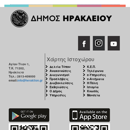
Χάρτης Ιστοχώρου
Αγίου Τίτου 1,
Δελτία Τύπου
Κ.Ε.Π.
Τ.Κ. 71202,
Ανακοινώσεις
Τηλέφωνα
Ηράκλειο
Διαγωνισμοί
e-Υπηρεσίες
Τηλ.: 2813-409000
Προσλήψεις
e-Αιτήματα
email:
info@heraklion.gr
Διαβουλεύσεις
Η Πόλη
Εκδηλώσεις
Ιστορία
Ο Δήμος
Κνωσός
Υπηρεσίες
Μουσεία