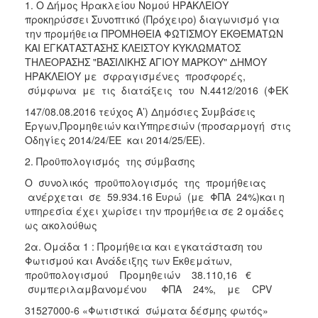
1. Ο Δήμος Ηρακλείου Νομού ΗΡΑΚΛΕΙΟΥ
2018
προκηρύσσει Συνοπτικό (Πρόχειρο) διαγωνισμό για
την προμήθεια ΠΡΟΜΗΘΕΙΑ ΦΩΤΙΣΜΟΥ ΕΚΘΕΜΑΤΩΝ
2017
ΚΑΙ ΕΓΚΑΤΑΣΤΑΣΗΣ ΚΛΕΙΣΤΟΥ ΚΥΚΛΩΜΑΤΟΣ
2016
ΤΗΛΕΟΡΑΣΗΣ "ΒΑΣΙΛΙΚΗΣ ΑΓΙΟΥ ΜΑΡΚΟΥ" ΔΗΜΟΥ
ΗΡΑΚΛΕΙΟΥ με σφραγισμένες προσφορές,
2015
σύμφωνα με τις διατάξεις του Ν.4412/2016 (ΦΕΚ
2013
147/08.08.2016 τεύχος Α’) Δημόσιες Συμβάσεις
Έργων,Προμηθειών καιΥπηρεσιών (προσαρμογή στις
Οδηγίες 2014/24/ΕΕ και 2014/25/ΕΕ).
2. Προϋπολογισμός της σύμβασης
Ο
ΤΟΠΟΣ
Ο συνολικός προϋπολογισμός της προμήθειας
ΜΑΣ
ανέρχεται σε 59.934.16 Ευρώ (με ΦΠΑ 24%)και η
υπηρεσία έχει χωρίσει την προμήθεια σε 2 ομάδες
ΠΟΛΙΤΙΣΜΟΣ
ως ακολούθως
2α. Ομάδα 1 : Προμήθεια και εγκατάσταση του
ΑΝΘΕΚΤΙΚΗ
Φωτισμού και Ανάδειξης των Εκθεμάτων,
ΠΟΛΗ
προϋπολογισμού Προμηθειών 38.110,16 €
συμπεριλαμβανομένου ΦΠΑ 24%, με CPV
31527000-6 «Φωτιστικά σώματα δέσμης φωτός»