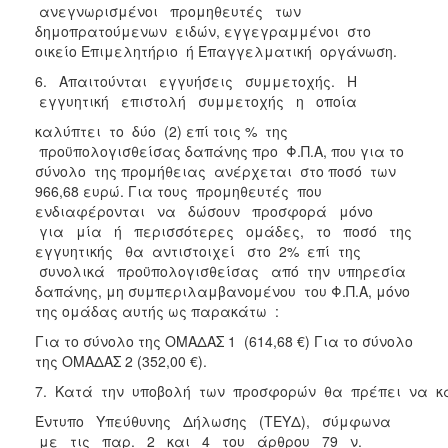
ανεγνωρισμένοι προμηθευτές των
δημοπρατούμενων ειδών, εγγεγραμμένοι στο
οικείο Επιμελητήριο ή Επαγγελματική οργάνωση.
6. Απαιτούνται εγγυήσεις συμμετοχής. Η
εγγυητική επιστολή συμμετοχής η οποία
καλύπτει το δύο (2) επί τοις % της
προϋπολογισθείσας δαπάνης προ Φ.Π.Α, που για το
σύνολο της προμήθειας ανέρχεται στο ποσό των
966,68 ευρώ. Για τους προμηθευτές που
ενδιαφέρονται να δώσουν προσφορά μόνο
για μία ή περισσότερες ομάδες, το ποσό της
εγγυητικής θα αντιστοιχεί στο 2% επί της
συνολικά προϋπολογισθείσας από την υπηρεσία
δαπάνης, μη συμπεριλαμβανομένου του Φ.Π.Α, μόνο
της ομάδας αυτής ως παρακάτω :
Για το σύνολο της ΟΜΑΔΑΣ 1 (614,68 €) Για το σύνολο
της ΟΜΑΔΑΣ 2 (352,00 €).
7. Κατά την υποβολή των προσφορών θα πρέπει να κα
Έντυπο Υπεύθυνης Δήλωσης (ΤΕΥΔ), σύμφωνα
με τις παρ. 2 και 4 του άρθρου 79 ν.