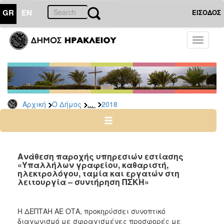
GR
EN
ΕΙΣΟΔΟΣ
Ο
Toggle
ΔΗΜΟΣ
navigati
Διακηρύξεις
-
Δημοπρασίες
Αρχείο
...
Αρχική
Ο Δήμος
2018
2026
2025
2024
Aνάθεση παροχής υπηρεσιών εστίασης
2023
«Υπαλλήλων γραφείου, καθαριστή,
ηλεκτρολόγου, ταμία και εργατών στη
2022
λειτουργία – συντήρηση ΠΣΚΗ»
2021
2020
Η ΔΕΠΤΑΗ ΑΕ ΟΤΑ, προκηρύσσει συνοπτικό
2019
διαγωνισμό με σφραγισμένες προσφορές με