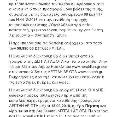
κριτήριο κατακύρωσης την πλέον συμφέρουσα από
2018
οικονομική άποψη προσφορά μόνο βάσει της τιμής,
2017
σύμφωνα με τις διατάξεις των άρθρων 88 και 117
του Ν.4412/2016 για την ανάθεση παροχής
2016
υπηρεσιών εστίασης «Υπαλλήλων γραφείου,
2015
καθαριστή, ηλεκτρολόγου, ταμία και εργατών στη
λειτουργία – συντήρηση ΠΣΚΗ».
2013
Η προϋπολογισθείσα δαπάνη ανέρχεται στο ποσό
των
59.990,00 €
(πλέον Φ.Π.Α.).
Η αναλυτική διακήρυξη θα διατίθεται από τα
γραφεία της ΔΕΠΤΑΗ ΑΕ ΟΤΑ και θα αναρτηθεί στην
Ο
ιστοσελίδα του Δήμου Ηρακλείου www.heraklion.gr και
ΤΟΠΟΣ
ΜΑΣ
στην ιστοσελίδα της ΔΕΠΤΑΗ ΑΕ ΟΤΑ www.deptah.gr.
Πληροφορίες στα τηλ. 2810-241950 και 2810-229618
τις εργάσιμες ημέρες και ώρες.
ΠΟΛΙΤΙΣΜΟΣ
Η αναλυτική διακήρυξη θα αναρτηθεί στο ΚΗΜΔΗΣ
ΑΝΘΕΚΤΙΚΗ
δώδεκα ημέρες τουλάχιστον πριν από την
ΠΟΛΗ
καταληκτική ημερομηνία κατάθεσης προσφορών
ΔΕΠΤΑΗ ΑΕ ΟΤΑ μέχρι
13.09.2018
, ημέρα
Πέμπτη
και
ώρα
14:30
στη Διεύθυνση: ΔΕΠΤΑΗ ΑΕ ΟΤΑ, Πλαστήρα
και Ρωμανού (ΠΣΚΗ, κτίριο Ε΄, 1 ος όροφος, τμήμα