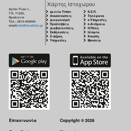
Χάρτης Ιστοχώρου
Αγίου Τίτου 1,
Δελτία Τύπου
Κ.Ε.Π.
Τ.Κ. 71202,
Ανακοινώσεις
Τηλέφωνα
Ηράκλειο
Διαγωνισμοί
e-Υπηρεσίες
Τηλ.: 2813-409000
Προσλήψεις
e-Αιτήματα
email:
info@heraklion.gr
Διαβουλεύσεις
Η Πόλη
Εκδηλώσεις
Ιστορία
Ο Δήμος
Κνωσός
Υπηρεσίες
Μουσεία
Επικοινωνία
Copyright © 2026