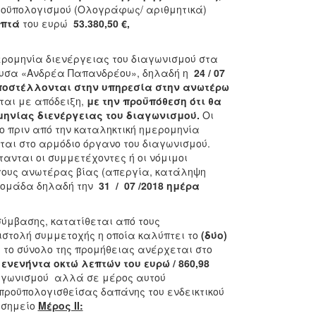
ροϋπολογισμού (Ολογράφως/ αριθμητικά)
επτά
του ευρώ
53.380,50
€,
ρομηνία διενέργειας του διαγωνισμού στα
ίθουσα «Ανδρέα Παπανδρέου», δηλαδή η
24 / 07
ποστέλλονται στην υπηρεσία στην ανωτέρω
αι με απόδειξη,
με την προϋπόθεση ότι θα
μηνίας διενέργειας του διαγωνισμού.
Οι
ο πριν από την καταληκτική ημερομηνία
αι στο αρμόδιο όργανο του διαγωνισμού.
νται οι συμμετέχοντες ή οι νόμιμοι
γους ανωτέρας βίας (απεργία, κατάληψη
βδομάδα δηλαδή την
31 / 07 /2018 ημέρα
σύμβασης, κατατίθεται από τους
ιστολή συμμετοχής η οποία καλύπτει το
(δύο)
 το σύνολο της προμήθειας ανέρχεται στο
ενενήντα οκτώ λεπτών του ευρώ / 860,98
διαγωνισμού αλλά σε μέρος αυτού
 προϋπολογισθείσας δαπάνης του ενδεικτικού
ο σημείο
Μέρος II: