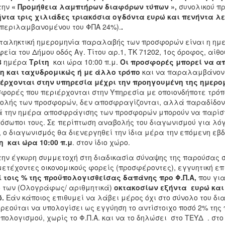
την
«
Προμήθεια λαμπτήρων διαφόρων τύπων
»
,
συνολικού π
ντα τρις χιλιάδες τριακόσια ογδόντα ευρώ και πενήντα λ
περιλαμβανομένου του ΦΠΑ 24%).
.
ταληκτική ημερομηνία παραλαβής των προσφορών είναι η ημε
εία του Δήμου οδός Αγ. Τίτου αρ.1, ΤΚ 71202, 1ος όροφος, α
8
ημέρα
Τρίτη
και ώρα 10:00 π.μ.
Οι προσφορές μπορεί να α
η και ταχυδρομικώς ή με άλλο τρόπο
και να παραλαμβάνοντ
έρχονται στην υπηρεσία μέχρι την προηγουμένη της ημερο
φορές που περιέρχονται στην Υπηρεσία με οποιονδήποτε τρόπ
ολής των προσφορών, δεν αποσφραγίζονται, αλλά παραδίδοντ
 την ημέρα αποσφράγισης των προσφορών μπορούν να παρίστα
όσωποι τους. Σε περίπτωση αναβολής του διαγωνισμού για λό
, ο διαγωνισμός θα διενεργηθεί την ίδια μέρα την επόμενη ε
η και ώρα 10:00 π.μ
. στον ίδιο χώρο.
την έγκυρη συμμετοχή στη διαδικασία σύναψης της παρούσας 
ετέχοντες οικονομικούς φορείς (προσφέροντες), εγγυητική επ
ί τοις %
της προϋπολογισθείσας δαπάνης προ Φ.Π.Α,
που για
 των (Ολογράφως/ αριθμητικά)
οκτακοσίων εξήντα ευρώ και 
.
Εάν κάποιος επιθυμεί να λάβει μέρος όχι στο σύνολο του 
ρεούται να υπολογίσει ως εγγύηση το αντίστοιχο ποσό 2% της
πολογισμού, χωρίς το Φ.Π.Α. και να το δηλώσει στο ΤΕΥΔ . στ