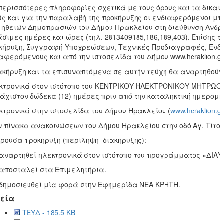
περισσότερες πληροφορίες σχετικά με τους όρους και τα δικα
ς και για την παραλαβή της προκήρυξης οι ενδιαφερόμενοι μ
ηθειών-Δημοπρασιών του Δήμου Ηρακλείου στη διεύθυνση Ανδρό
σιμες ημέρες και ώρες (τηλ. 2813409185,186,189,403). Επίση
κήρυξη, Συγγραφή Υποχρεώσεων, Τεχνικές Προδιαγραφές, Ενδ
αφερόμενους και από την ιστοσελίδα του Δήμου
www
.
heraklion
.
g
ακήρυξη και τα επισυναπτόμενα σε αυτήν τεύχη θα αναρτηθού
κτρονικά στον ιστότοπο του ΚΕΝΤΡΙΚΟΥ ΗΛΕΚΤΡΟΝΙΚΟΥ ΜΗΤΡ
άχιστον δώδεκα (12) ημέρες πριν από την καταληκτική ημερο
κτρονικά στην ιστοσελίδα του Δήμου Ηρακλείου (
www.heraklion.g
ν πίνακα ανακοινώσεων του Δήμου Ηρακλείου στην οδό Αγ. Τίτο
ρούσα προκήρυξη (περίληψη διακήρυξης):
αναρτηθεί ηλεκτρονικά στον ιστότοπο του προγράμματος «ΔΙΑΥ
αποσταλεί στα Επιμελητήρια.
δημοσιευθεί μία φορά στην Εφημερίδα ΝΕΑ ΚΡΗΤΗ.
εία
TΕΥΔ - 185.5 KB