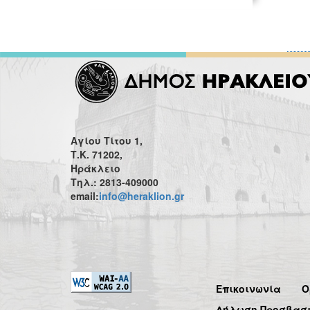
Αγίου Τίτου 1,
Τ.Κ. 71202,
Ηράκλειο
Τηλ.: 2813-409000
email:
info@heraklion.gr
Επικοινωνία
Ό
Δήλωση Προσβασ