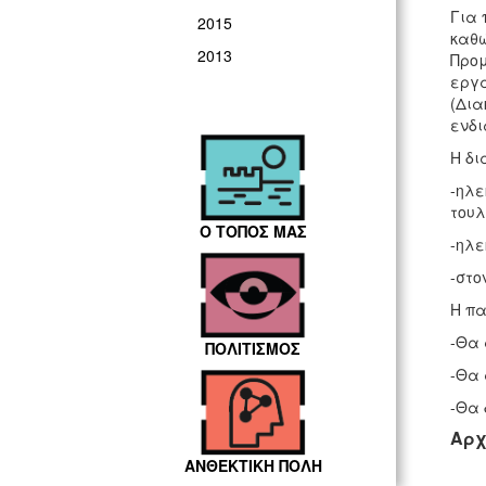
Για 
2015
καθώ
2013
Προμ
εργά
(Δια
ενδι
Η δι
-ηλε
τουλ
Ο ΤΟΠΟΣ ΜΑΣ
-ηλε
-στο
Η πα
-Θα 
ΠΟΛΙΤΙΣΜΟΣ
-Θα 
-Θα 
Αρχ
ΑΝΘΕΚΤΙΚΗ ΠΟΛΗ