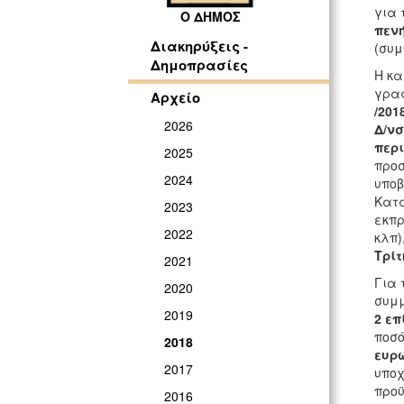
για 
Ο ΔΗΜΟΣ
πενή
Διακηρύξεις -
(συμ
Δημοπρασίες
Η κα
γραφ
Αρχείο
/201
2026
Δ/νσ
περι
2025
προσ
2024
υποβ
Κατά
2023
εκπρ
2022
κλπ)
Τρίτ
2021
Για 
2020
συμμ
2019
2 επ
ποσό
2018
ευρώ
2017
υποχ
προϋ
2016