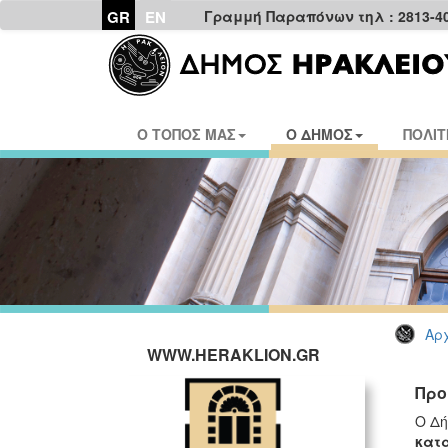
GR
EN
Γραμμή Παραπόνων τηλ : 2813-4
Ο ΤΟΠΟΣ ΜΑΣ
Ο ΔΗΜΟΣ
ΠΟΛΙΤ
Αρχ
WWW.HERAKLION.GR
Προ
Ο Δή
κατ