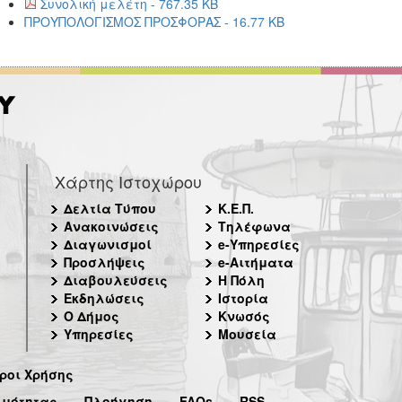
Συνολική μελέτη - 767.35 KB
ΠΡΟΥΠΟΛΟΓΙΣΜΟΣ ΠΡΟΣΦΟΡΑΣ - 16.77 KB
Χάρτης Ιστοχώρου
Δελτία Τύπου
Κ.Ε.Π.
Ανακοινώσεις
Τηλέφωνα
Διαγωνισμοί
e-Υπηρεσίες
Προσλήψεις
e-Αιτήματα
Διαβουλεύσεις
Η Πόλη
Εκδηλώσεις
Ιστορία
Ο Δήμος
Κνωσός
Υπηρεσίες
Μουσεία
ροι Χρήσης
ιμότητας
Πλοήγηση
FAQs
RSS