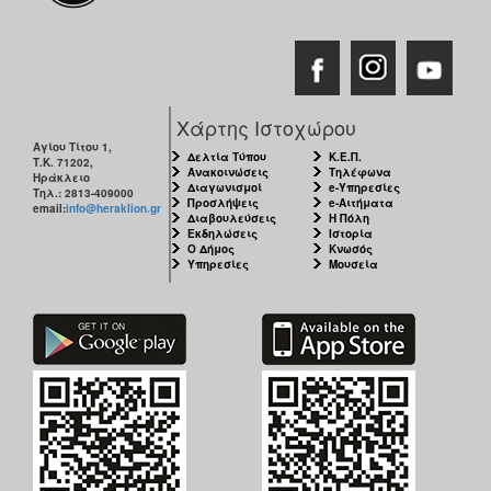
Χάρτης Ιστοχώρου
Αγίου Τίτου 1,
Δελτία Τύπου
Κ.Ε.Π.
Τ.Κ. 71202,
Ανακοινώσεις
Τηλέφωνα
Ηράκλειο
Διαγωνισμοί
e-Υπηρεσίες
Τηλ.: 2813-409000
Προσλήψεις
e-Αιτήματα
email:
info@heraklion.gr
Διαβουλεύσεις
Η Πόλη
Εκδηλώσεις
Ιστορία
Ο Δήμος
Κνωσός
Υπηρεσίες
Μουσεία