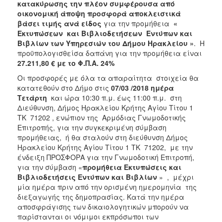
κατακύρωσης την πλέον συμφέρουσα από
2018
οικονομική άποψη προσφορά αποκλειστικά
βάσει τιμής
ανά είδος
για την προμήθεια
«
2017
Εκτυπώσεων και Βιβλιοδετήσεων Εντύπων και
2016
Βιβλίων των Υπηρεσιών του Δήμου
Ηρακλείου
»
. Η
προϋπολογισθείσα δαπάνη για την προμήθεια είναι
2015
27.211,80 € με το Φ.Π.Α. 24%
2013
Οι προσφορές με όλα τα απαραίτητα στοιχεία θα
κατατεθούν στο Δήμο στις
07/03 /2018 ημέρα
Τετάρτη
και ώρα 10:30 π.μ. έως 11:00 π.μ. στη
Διεύθυνση, Δήμος Ηρακλείου Κρήτης Αγίου Τίτου 1
ΤΚ 71202 , ενώπιον της Αρμόδιας Γνωμοδοτικής
Ο
ΤΟΠΟΣ
Επιτροπής, για την συγκεκριμένη σύμβαση
ΜΑΣ
προμήθειας, ή θα σταλούν στη διεύθυνση Δήμος
Ηρακλείου Κρήτης Αγίου Τίτου 1 ΤΚ 71202, με την
ΠΟΛΙΤΙΣΜΟΣ
ένδειξη ΠΡΟΣΦΟΡΑ για την Γνωμοδοτική Επιτροπή,
για την σύμβαση «
προμήθεια
Εκτυπώσεις και
Βιβλιοδετήσεις Εντύπων και Βιβλίων
» , μέχρι
ΑΝΘΕΚΤΙΚΗ
ΠΟΛΗ
μία ημέρα πριν από την ορισμένη ημερομηνία της
διεξαγωγής της δημοπρασίας. Κατά την ημέρα
αποσφράγισης των δικαιολογητικών μπορούν να
παρίστανται οι νόμιμοι εκπρόσωποι των