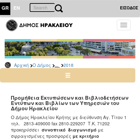
GR
EN
ΕΙΣΟΔΟΣ
Ο
Toggle
ΔΗΜΟΣ
navigati
Διακηρύξεις
-
Δημοπρασίες
Αρχείο
...
Αρχική
Ο Δήμος
2018
2026
2025
2024
Προμήθεια Εκτυπώσεων και Βιβλιοδετήσεων
2023
Εντύπων και Βιβλίων των Υπηρεσιών του
Δήμου Ηρακλείου
2022
Ο Δήμος Ηρακλείου Κρήτης με διεύθυνση Αγ. Τίτου 1
2021
τηλ. 2813-409000 fax 2810-229207 Τ.Κ. 71202
2020
προκηρύσσει
συνοπτικό διαγωνισμό
με
σφραγισμένες προσφορές
με κριτήριο
2019