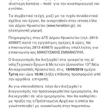
ιδιαίτερη δαπάνη – ποσό για την αναπαραγωγή του
εντύπου.
Τα συμβατικά τεύχη, μαζί με τα τυχόν συνοδευτικά
σχέδια του έργου, θα αναρτηθούν στην ιστοσελίδα
του Δήμου Ηρακλείου (www.heraklion.gr), σε
ηλεκτρονική μορφή.
Πληροφορίες στην ΔΤΕ Δήμου Ηρακλείου (τηλ.:2813-
409897) κατά τις εργάσιμες ημέρες & ώρες, fax
επικοινωνίας 2813-409870 αρμόδιος υπάλληλος για
επικοινωνία κος ΜΑΝΟΥΣΑΚΗΣ ΕΜΜΑΝΟΥΗΛ.
Ο διαγωνισμός θα διεξαχθεί στα γραφεία της Δ/
α
νσηςΤεχνικών Έργων & Μελετών (Διονυσίου 13
,Νέα
Αλικαρνασσός Ηρακλείου), στις
18/09/2018
ημέρα
Τρίτη
και ώρα
10:00
(λήξη επίδοσης προσφορών) από
την αρμόδια επιτροπή.
Αν για οποιονδήποτε λόγο δεν διεξαχθεί ο
διαγωνισμός την προαναφερθείσα ημερομηνία, θα
διενεργηθεί σε νέα ημερομηνία, που θα καθορίσει
με πράξη της η Προϊσταμένη Αρχή και η οποία θα
γνωστοποιηθεί με ανακοίνωση στην παραπάνω