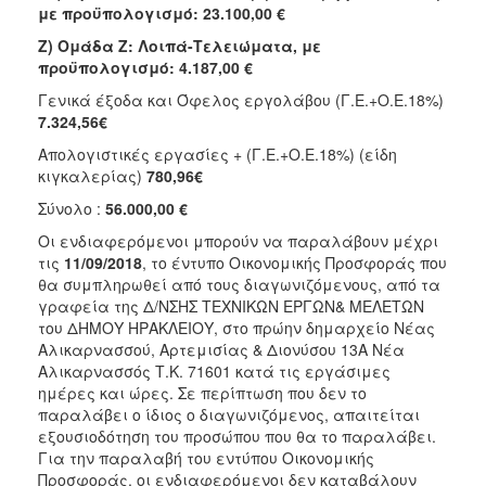
με προϋπολογισμό: 23.100,00 €
Ζ) Ομάδα Ζ: Λοιπά-Τελειώματα, με
προϋπολογισμό: 4.187,00 €
Γενικά έξοδα και Όφελος εργολάβου (Γ.Ε.+Ο.Ε.18%)
7.324,56€
Απολογιστικές εργασίες + (Γ.Ε.+Ο.Ε.18%) (είδη
κιγκαλερίας)
780,96€
Σύνολο :
56.000,00 €
Οι ενδιαφερόμενοι μπορούν να παραλάβουν μέχρι
τις
11/09/2018
, το έντυπο Οικονομικής Προσφοράς που
θα συμπληρωθεί από τους διαγωνιζόμενους, από τα
γραφεία της Δ/ΝΣΗΣ ΤΕΧΝΙΚΩΝ ΕΡΓΩΝ& ΜΕΛΕΤΩΝ
του ΔΗΜΟΥ ΗΡΑΚΛΕΙΟΥ, στο πρώην δημαρχείο Νέας
Αλικαρνασσού, Αρτεμισίας & Διονύσου 13Α Νέα
Αλικαρνασσός Τ.Κ. 71601 κατά τις εργάσιμες
ημέρες και ώρες. Σε περίπτωση που δεν το
παραλάβει ο ίδιος ο διαγωνιζόμενος, απαιτείται
εξουσιοδότηση του προσώπου που θα το παραλάβει.
Για την παραλαβή του εντύπου Οικονομικής
Προσφοράς, οι ενδιαφερόμενοι δεν καταβάλουν