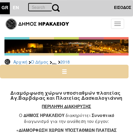
GR
EN
ΕΙΣΟΔΟΣ
Ο
Toggle
ΔΗΜΟΣ
navigati
Διακηρύξεις
-
Δημοπρασίες
Αρχείο
...
Αρχική
Ο Δήμος
2018
2026
2025
2024
Διαμόρφωση χώρων υποσταθμών πλατείας
2023
Αγ.Βαρβάρας και Πλατείας Δασκαλογιάννη
2022
ΠΕΡΙΛΗΨΗ ΔΙΑΚΗΡΥΞΗΣ
2021
Ο
ΔΗΜΟΣ ΗΡΑΚΛΕΙΟΥ
διακηρύττει
Συνοπτικό
διαγωνισμό για την ανάθεση του έργου:
2020
«ΔΙΑΜΟΡΦΩΣΗ ΧΩΡΩΝ ΥΠΟΣΤΑΘΜΩΝ ΠΛΑΤΕΙΑΣ
2019