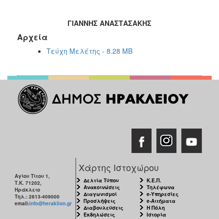
ΓΙΑΝΝΗΣ ΑΝΑΣΤΑΣΑΚΗΣ
Αρχεία
Τεύχη Μελέτης - 8.28 MB
Χάρτης Ιστοχώρου
Αγίου Τίτου 1,
Δελτία Τύπου
Κ.Ε.Π.
Τ.Κ. 71202,
Ανακοινώσεις
Τηλέφωνα
Ηράκλειο
Διαγωνισμοί
e-Υπηρεσίες
Τηλ.: 2813-409000
Προσλήψεις
e-Αιτήματα
email:
info@heraklion.gr
Διαβουλεύσεις
Η Πόλη
Εκδηλώσεις
Ιστορία