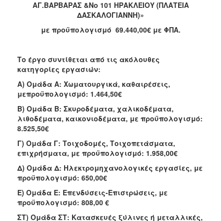
ΑΓ.ΒΑΡΒΑΡΑΣ &Νο 101 ΗΡΑΚΛΕΙΟΥ (ΠΛΑΤΕΙΑ
2018
ΔΑΣΚΑΛΟΓΙΑΝΝΗ)»
2017
με προϋπολογισμό 69.440,00€ με ΦΠΑ.
2016
2015
Το έργο συντίθεται από τις ακόλουθες
κατηγορίες εργασιών:
2013
Α) Ομάδα Α: Χωματουργικά, καθαιρέσεις,
μεπροϋπολογισμό: 1.464,50€
Β) Ομάδα Β: Σκυροδέματα, χαλικοδέματα,
λιθοδέματα, καικονιοδέματα, με προϋπολογισμό:
Ο
ΤΟΠΟΣ
8.525,50€
ΜΑΣ
Γ) Ομάδα Γ: Τοιχοδομές, Τοιχοπετάσματα,
επιχρήσματα, με προϋπολογισμό: 1.958,00€
ΠΟΛΙΤΙΣΜΟΣ
Δ) Ομάδα Δ: Ηλεκτρομηχανολογικές εργασίες, με
προϋπολογισμό: 650,00€
ΑΝΘΕΚΤΙΚΗ
ΠΟΛΗ
Ε) Ομάδα Ε: Επενδύσεις-Επιστρώσεις, με
προϋπολογισμό: 808,00 €
ΣΤ) Ομάδα ΣΤ: Κατασκευές ξύλινες ή μεταλλικές,