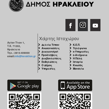
Χάρτης Ιστοχώρου
Αγίου Τίτου 1,
Δελτία Τύπου
Κ.Ε.Π.
Τ.Κ. 71202,
Ανακοινώσεις
Τηλέφωνα
Ηράκλειο
Διαγωνισμοί
e-Υπηρεσίες
Τηλ.: 2813-409000
Προσλήψεις
e-Αιτήματα
email:
info@heraklion.gr
Διαβουλεύσεις
Η Πόλη
Εκδηλώσεις
Ιστορία
Ο Δήμος
Κνωσός
Υπηρεσίες
Μουσεία