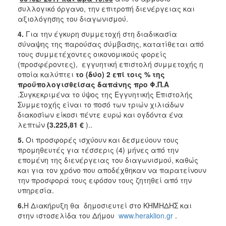
συλλογικό όργανο, την επιτροπή διενέργειας και
αξιολόγησης του διαγωνισμού.
4.
Για την έγκυρη συμμετοχή στη διαδικασία
σύναψης της παρούσας σύμβασης, κατατίθεται από
τους συμμετέχοντες οικονομικούς φορείς
(προσφέροντες), εγγυητική επιστολή συμμετοχής η
οποία καλύπτει
το (δύο) 2 επί τοις % της
προϋπολογισθείσας δαπάνης προ Φ.Π.Α
.Συγκεκριμένα το ύψος της Εγγυητικής Επιστολής
Συμμετοχής είναι το ποσό των τριών χιλιάδων
διακοσίων είκοσι πέντε ευρώ και ογδόντα ένα
λεπτών
(3.225,81 €
)..
5.
Οι προσφορές ισχύουν και δεσμεύουν τους
προμηθευτές για τέσσερις (4) μήνες από την
επομένη της διενέργειας του διαγωνισμού, καθώς
και για τον χρόνο που αποδέχθηκαν να παρατείνουν
την προσφορά τους εφόσον τους ζητηθεί από την
υπηρεσία.
6.
Η Διακήρυξη θα δημοσιευτεί στο ΚΗΜΗΔΗΣ και
στην ιστοσελίδα του Δήμου
www.heraklion.gr
.