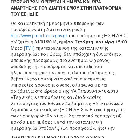
ΠΡΟΣΦΟΡΩΝ ΟΡΙΖΕΤΑΙ Η ΗΜΕΡΑ ΚΑΙ ΩΡΑ
ΑΝΑΡΤΗΣΗΣ ΤΟΥ ΔΙΑΓΩΝΙΣΜΟΥ ΣΤΗΝ ΠΛΑΤΦΟΡΜΑ
ΤΟΥ ΕΣΗΔΗΣ
Ως καταληκτική ημερομηνία υποβολής των
προσφορών στη Διαδικτυακή πύλη
http://www.promitheus.gov.gr
του συστήματος Ε.Σ.Η.ΔΗ.Σ
ορίζεται η
31/01/2018, ημέρα Τετάρτη και ώρα 15:00
Μετά
[TV1]
την παρέλευση της καταληκτικής
ημερομηνίας και ώρας, δεν υπάρχει η δυνατότητα
υποβολής προσφοράς στο Σύστημα. Ο χρόνος
υποβολής της προσφοράς και οποιαδήποτε
ηλεκτρονική επικοινωνία μέσω του συστήματος,
βεβαιώνεται αυτόματα από το σύστημα με
υπηρεσίες χρονοσήμανσης, σύμφωνα με τα
οριζόμενα στο άρθρο 6 της ΥΑ Π1/2390/16-10-2013
«Τεχνικές λεπτομέρειες και διαδικασίες
λειτουργίας του Εθνικού Συστήματος Ηλεκτρονικών
Δημοσίων Συμβάσεων (Ε.Σ.Η.ΔΗ.Σ.)».Η αποσφράγιση
των προσφορών θα γίνει ηλεκτρονικά τέσσερις (4)
εργάσιμες ημέρες μετά την καταληκτική
ημερομηνία υποβολής των προσφορών, ήτοι την
06 /02/ 2017 και ώρα 10:00
από το αρμόδιο