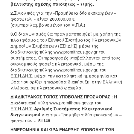
βέλτιστης σχέσης ποιότητας – τιμής.
2018
2.
Συνολικός για την «Προμήθεια δύο εκσκαφέων –
2017
φορτωτών » είναι 200.000,00 €
(συμπεριλαμβανομένου του Φ.Π.Α.)
2016
3.
Ο διαγωνισμός θα πραγματοποιηθεί με χρήση της
2015
πλατφόρμας του Εθνικού Συστήματος Ηλεκτρονικών
2013
Δημοσίων Συμβάσεων (ΕΣΗΔΗΣ) μέσω της
διαδικτυακής πύλης www.promitheus.gov.gr του
συστήματος. Οι προσφορές υποβάλλονται από τους
οικονομικούς φορείς ηλεκτρονικά, μέσω της
διαδικτυακής πύλης www.promitheus.gov.gr, του
Ο
Ε.Σ.Η.ΔΗ.Σ. μέχρι την καταληκτική ημερομηνία και
ΤΟΠΟΣ
ΜΑΣ
ώρα που ορίζει η παρούσα διακήρυξη, στην Ελληνική
γλώσσα, σε ηλεκτρονικό φάκελο .
ΠΟΛΙΤΙΣΜΟΣ
ΔΙΑΔΙΚΤΥΑΚΟΣ ΤΟΠΟΣ ΥΠΟΒΟΛΗΣ ΠΡΟΣΦΟΡΑΣ
: Η
Διαδικτυακή πύλη www.promitheus.gov.gr του
ΑΝΘΕΚΤΙΚΗ
Ε.Σ.Η.ΔΗ.Σ.
Αριθμός Συστήματος Ηλεκτρονικού
ΠΟΛΗ
διαγωνισμού
για την «Προμήθεια δύο εκσκαφέων –
φορτωτών »
51148.
ΗΜΕΡΟΜΗΝΙΑ ΚΑΙ ΩΡΑ ΕΝΑΡΞΗΣ ΥΠΟΒΟΛΗΣ ΤΩΝ