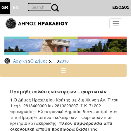
GR
EN
ΕΙΣΟΔΟΣ
Ο
Toggle
ΔΗΜΟΣ
navigati
Διακηρύξεις
-
Δημοπρασίες
Αρχείο
...
Αρχική
Ο Δήμος
2018
2026
2025
2024
Προμήθεια δύο εκσκαφέων – φορτωτών
2023
1.
Ο Δήμος Ηρακλείου Κρήτης με διεύθυνση Αγ. Τίτου
2022
1 τηλ. 2813409000 fax 2810229207 Τ.Κ. 71202
προκηρύσσει Ηλεκτρονικό Δημόσιο διαγωνισμό για
2021
την «Προμήθεια δύο εκσκαφέων – φορτωτών » με
2020
κριτήριο κατακύρωσης
πλέον συμφέρουσα από
οικονομική άποψη προσφορά βάσει
της
2019