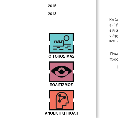
2015
Η Δ/
2013
Καλε
εκθέ
είνα
νσης
και 
Οι 
Πρωτ
Ο ΤΟΠΟΣ ΜΑΣ
προσ
Για
ΠΟΛΙΤΙΣΜΟΣ
ΑΝΘΕΚΤΙΚΗ ΠΟΛΗ