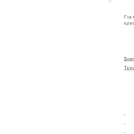
Η κ
Για 
εργά
Συνη
Τεχν