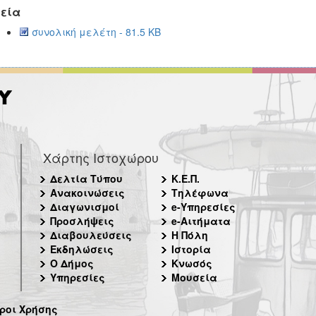
εία
συνολική μελέτη - 81.5 KB
Χάρτης Ιστοχώρου
Δελτία Τύπου
Κ.Ε.Π.
Ανακοινώσεις
Τηλέφωνα
Διαγωνισμοί
e-Υπηρεσίες
Προσλήψεις
e-Αιτήματα
Διαβουλεύσεις
Η Πόλη
Εκδηλώσεις
Ιστορία
Ο Δήμος
Κνωσός
Υπηρεσίες
Μουσεία
ροι Χρήσης