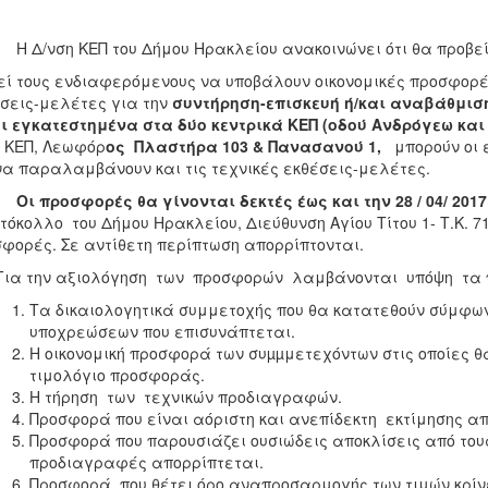
νση ΚΕΠ του Δήμου Ηρακλείου ανακοινώνει ότι θα προβεί 
ί τους ενδιαφερόμενους να υποβάλουν οικονομικές προσφορέ
σεις-μελέτες για την
συντήρηση-επισκευή ή/και αναβάθμισ
ι εγκατεστημένα στα δύο κεντρικά ΚΕΠ (οδού Ανδρόγεω κα
 ΚΕΠ, Λεωφόρ
ος Πλαστήρα 103 & Πανασανού 1,
μπορούν οι 
να παραλαμβάνουν και τις τεχνικές εκθέσεις-μελέτες.
προσφορές θα γίνονται δεκτές έως και την 28 / 04/ 2017
όκολλο του Δήμου Ηρακλείου, Διεύθυνση Αγίου Τίτου 1- Τ.Κ. 7
φορές. Σε αντίθετη περίπτωση απορρίπτονται.
 την αξιολόγηση των προσφορών λαμβάνονται υπόψη τα
Τα δικαιολογητικά συμμετοχής που θα κατατεθούν σύμφων
υποχρεώσεων που επισυνάπτεται.
Η οικονομική προσφορά των συµµμετεχόντων στις οποίες 
τιμολόγιο προσφοράς.
Η τήρηση των τεχνικών προδιαγραφών.
Προσφορά που είναι αόριστη και ανεπίδεκτη εκτίμησης α
Προσφορά που παρουσιάζει ουσιώδεις αποκλίσεις από τ
προδιαγραφές απορρίπτεται.
Προσφορά που θέτει όρο αναπροσαρμογής των τιμών κρί