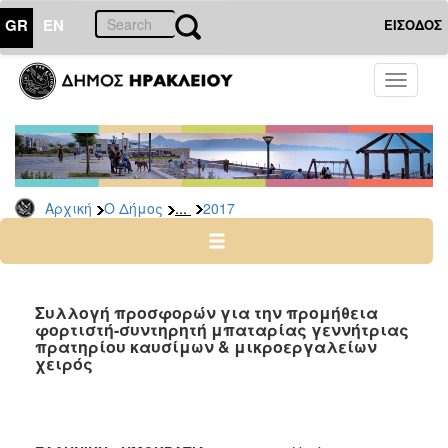
GR
EN
ΕΙΣΟΔΟΣ
Ο
Toggle
ΔΗΜΟΣ
navigati
Διακηρύξεις
-
Δημοπρασίες
Αρχείο
...
Αρχική
Ο Δήμος
2017
2026
2025
2024
Συλλογή προσφορών για την προμήθεια
2023
φορτιστή-συντηρητή μπαταρίας γεννήτριας
πρατηρίου καυσίμων & μικροεργαλείων
2022
χειρός
2021
2020
2019