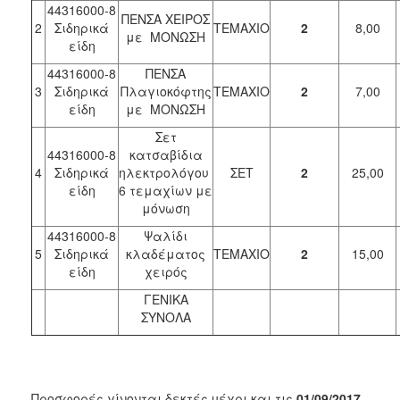
44316000-8
ΠΕΝΣΑ ΧΕΙΡΟΣ
2
Σιδηρικά
ΤΕΜΑΧΙΟ
2
8,00
με ΜΟΝΩΣΗ
είδη
44316000-8
ΠΕΝΣΑ
3
Σιδηρικά
Πλαγιοκόφτης
ΤΕΜΑΧΙΟ
2
7,00
είδη
με ΜΟΝΩΣΗ
Σετ
44316000-8
κατσαβίδια
4
Σιδηρικά
ηλεκτρολόγου
ΣΕΤ
2
25,00
είδη
6 τεμαχίων με
μόνωση
44316000-8
Ψαλίδι
5
Σιδηρικά
κλαδέματος
ΤΕΜΑΧΙΟ
2
15,00
είδη
χειρός
ΓΕΝΙΚΑ
ΣΥΝΟΛΑ
Προσφορές γίνονται δεκτές µέχρι και τις
01/09/2017