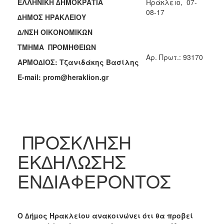
ΕΛΛΗΝΙΚΗ ∆ΗΜΟΚΡΑΤΙΑ
Ηράκλειο, 07-
2018
08-17
∆ΗΜΟΣ ΗΡΑΚΛΕΙΟΥ
2017
∆/ΝΣΗ ΟΙΚΟΝΟΜΙΚΩΝ
2016
ΤΜΗΜΑ ΠΡΟΜΗΘΕΙΩΝ
2015
Aρ. Πρωτ.: 93170
ΑΡΜΟ∆ΙΟΣ: Τζανιδάκης Βασίλης
2013
E-mail: prom@heraklion.gr
Ο
ΤΟΠΟΣ
ΠΡΟΣΚΛΗΣΗ
ΜΑΣ
ΕΚ∆ΗΛΩΣΗΣ
ΠΟΛΙΤΙΣΜΟΣ
ΕΝ∆ΙΑΦΕΡΟΝΤΟΣ
ΑΝΘΕΚΤΙΚΗ
ΠΟΛΗ
Ο ∆ήµος Ηρακλείου ανακοινώνει ότι θα προβεί