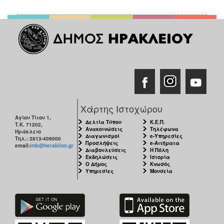
Χάρτης Ιστοχώρου
Αγίου Τίτου 1,
Δελτία Τύπου
Κ.Ε.Π.
Τ.Κ. 71202,
Ανακοινώσεις
Τηλέφωνα
Ηράκλειο
Διαγωνισμοί
e-Υπηρεσίες
Τηλ.: 2813-409000
Προσλήψεις
e-Αιτήματα
email:
info@heraklion.gr
Διαβουλεύσεις
Η Πόλη
Εκδηλώσεις
Ιστορία
Ο Δήμος
Κνωσός
Υπηρεσίες
Μουσεία