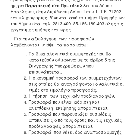
ηµέρα
Παρασκευή στο Πρωτόκολλο
του ∆ήµου
Ηρακλείου, στην ∆ιεύθυνση Αγίου Τίτου 1 Τ.Κ. 71202,
και πληροφορίες δίνονται από το τµήµα Προµηθειών
του ∆ήµου στα τηλ. 2813 409185-186-189-403 όλες τις
εργάσιµες ηµέρες και ώρες.
Για την αξιολόγηση των προσφορών
λαµβάνονται υπόψη τα παρακάτω:
Τα δικαιολογητικά συμμετοχής που θα
κατατεθούν σύμφωνα με το άρθρο 5 της
Συγγραφής Υποχρεώσεων που
επισυνάπτεται.
Η οικονοµική προσφορά των συµµετεχόντων
στις οποίες θα αναγράφονται αναλυτικά οι
τιµές στο τιµολόγιο προσφοράς.
Η τήρηση των τεχνικών προδιαγραφών.
Προσφορά που είναι αόριστη και
ανεπίδεκτη εκτίµησης απορρίπτεται.
Προσφορά που παρουσιάζει ουσιώδεις
αποκλίσεις από τους όρους και τις τεχνικές
προδιαγραφές απορρίπτεται.
Προσφορά που θέτει όρο αναπροσαρµογής