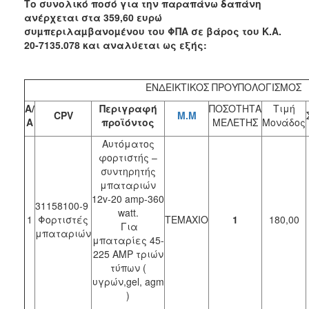
Το συνολικό ποσό για την παραπάνω δαπάνη
ανέρχεται στα 359,60 ευρώ
συµπεριλαµβανοµένου του ΦΠΑ σε βάρος του Κ.Α.
20-7135.078 και αναλύεται ως εξής:
ΕΝΔΕΙΚΤΙΚΟΣ ΠΡΟΥΠΟΛΟΓΙΣΜΟΣ
Α/
Περιγραφή
ΠΟΣΟΤΗΤΑ
Τιμή
CPV
Μ.Μ
Α
προϊόντος
ΜΕΛΕΤΗΣ
Μονάδος
Αυτόματος
φορτιστής –
συντηρητής
μπαταριών
12v-20 amp-360
31158100-9
watt.
1
Φορτιστές
ΤΕΜΑΧΙΟ
1
180,00
Για
μπαταριών
μπαταρίες 45-
225 AMP τριών
τύπων (
υγρών,gel, agm
)