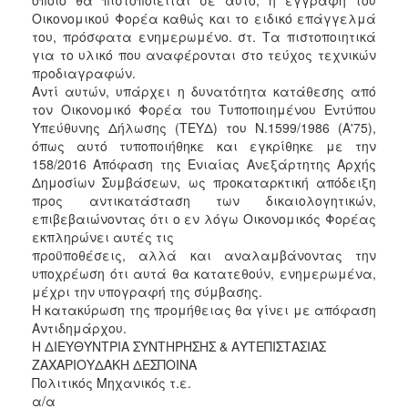
Οικονομικού Φορέα καθώς και το ειδικό επάγγελμά
του, πρόσφατα ενημερωμένο. στ. Τα πιστοποιητικά
για το υλικό που αναφέρονται στο τεύχος τεχνικών
προδιαγραφών.
Αντί αυτών, υπάρχει η δυνατότητα κατάθεσης από
τον Οικονομικό Φορέα του Τυποποιημένου Εντύπου
Υπεύθυνης Δήλωσης (ΤΕΥΔ) του Ν.1599/1986 (Α'75),
όπως αυτό τυποποιήθηκε και εγκρίθηκε με την
158/2016 Απόφαση της Ενιαίας Ανεξάρτητης Αρχής
Δημοσίων Συμβάσεων, ως προκαταρκτική απόδειξη
προς αντικατάσταση των δικαιολογητικών,
επιβεβαιώνοντας ότι ο εν λόγω Οικονομικός Φορέας
εκπληρώνει αυτές τις
προϋποθέσεις, αλλά και αναλαμβάνοντας την
υποχρέωση ότι αυτά θα κατατεθούν, ενημερωμένα,
μέχρι την υπογραφή της σύμβασης.
Η κατακύρωση της προμήθειας θα γίνει με απόφαση
Αντιδημάρχου.
Η ΔΙΕΥΘΥΝΤΡΙΑ ΣΥΝΤΗΡΗΣΗΣ & ΑΥΤΕΠΙΣΤΑΣΙΑΣ
ΖΑΧΑΡΙΟΥΔΑΚΗ ΔΕΣΠΟΙΝΑ
Πολιτικός Μηχανικός τ.ε.
α/α