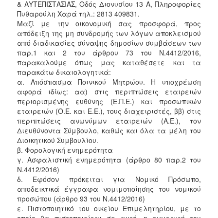
& ΑΥΤΕΠΙΣΤΑΣΙΑΣ, Οδός Διονυσίου 13 Α, Πληροφορίες
Πυθαρούλη Χαρά τηλ.: 2813 409831.
Μαζί με την οικονομική σας προσφορά, προς
απόδειξη της μη συνδρομής των λόγων αποκλεισμού
από διαδικασίες σύναψης δημοσίων συμβάσεων των
παρ.1 και 2 του άρθρου 73 του Ν.4412/2016,
παρακαλούμε όπως μας καταθέσετε και τα
παρακάτω δικαιολογητικά:
α. Απόσπασμα Ποινικού Μητρώου. Η υποχρέωση
αφορά ιδίως: αα) στις περιπτώσεις εταιρειών
περιορισμένης ευθύνης (Ε.Π.Ε.) και προσωπικών
εταιρειών (Ο.Ε. και Ε.Ε.), τους διαχειριστές, ββ) στις
περιπτώσεις ανωνύμων εταιρειών (Α.Ε.), τον
Διευθύνοντα Σύμβουλο, καθώς και όλα τα μέλη του
Διοικητικού Συμβουλίου.
β. Φορολογική ενημερότητα
γ. Ασφαλιστική ενημερότητα (άρθρο 80 παρ.2 του
Ν.4412/2016)
δ. Εφόσον πρόκειται για Νομικό Πρόσωπο,
αποδεικτικά έγγραφα νομιμοποίησης του νομικού
προσώπου (άρθρο 93 του Ν.4412/2016)
ε. Πιστοποιητικό του οικείου Επιμελητηρίου, με το
οποίο θα πιστοποιείται σε αυτό, η εγγραφή του