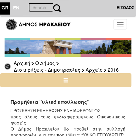
GR
EN
ΕΙΣΟΔΟΣ
Ο
Toggle
ΔΗΜΟΣ
navigati
Διακηρύξεις
-
Δημοπρασίες
Αρχείο
Αρχική
Ο Δήμος
Διακηρύξεις - Δημοπρασίες
Αρχείο
2016
2026
2025
2024
2023
Προμήθεια "υλικό επούλωσης"
2022
ΠΡΟΣΚΛΗΣΗ ΕΚΔΗΛΩΣΗΣ ΕΝΔΙΑΦΕΡΟΝΤΟΣ
2021
προς όλους τους ενδιαφερόμενους Οικονομικούς
φορείς
2020
Ο Δήμος Ηρακλείου θα προβεί στην συλλογή
2019
προσφορών, για την προμήθεια “ΥΛΙΚΟ ΕΠΟΥΛΩΣΗΣ“,