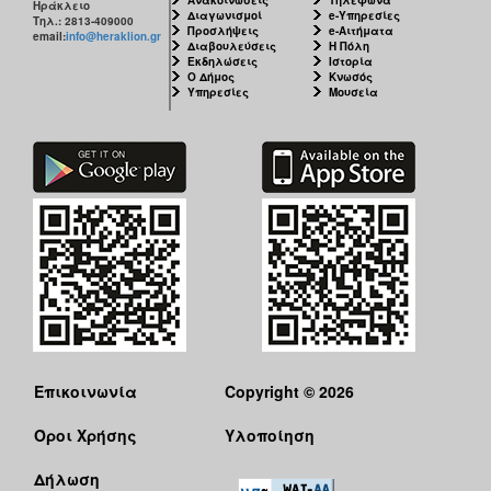
Ηράκλειο
Διαγωνισμοί
e-Υπηρεσίες
Τηλ.: 2813-409000
Προσλήψεις
e-Αιτήματα
email:
info@heraklion.gr
Διαβουλεύσεις
Η Πόλη
Εκδηλώσεις
Ιστορία
Ο Δήμος
Κνωσός
Υπηρεσίες
Μουσεία
Επικοινωνία
Copyright © 2026
Όροι Χρήσης
Υλοποίηση
Δήλωση