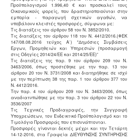
Προϋπολογισμού 1.996,40 € και προσκαλεί τους
2018
Οικονομικούς φορείς, που δραστηριοποιούνται στην
2017
εμπορία - παραγωγή σχετικών αγαθών, να
υποβάλουν κλειστές προσφορές, σύμφωνα με:
2016
Τις διατάξεις του άρθρου 58 του Ν. 3852/2010.
2015
Τις διατάξεις του άρθρου 118 του Ν. 4412/2016.(ΦΕΚ
147/08.08.2016 τεύχος Α΄) "Δημόσιες Συμβάσεις
2013
Έργων, Προμηθειών και Υπηρεσιών (προσαρμογή
στις Οδηγίες 2014/24/ΕΕ και 2014/25/ΕΕ)”
Τις διατάξεις της παρ. 9 του άρθρου 209 του Ν.
3463/2006, όπως προστέθηκε με την παρ. 13 του
άρθρου 20 του Ν. 3731/2008 και διατηρήθηκε σε ισχύ
Ο
με την περίπτωση 38 της παρ. 1 του άρθρου 377 του
ΤΟΠΟΣ
ΜΑΣ
Ν. 4412/2016.
Την παρ. 4 του άρθρου 209 του Ν. 3463/2006, όπως
αναδιατυπώθηκε με την παρ. 3 του άρθρου 22 του Ν.
ΠΟΛΙΤΙΣΜΟΣ
3536/2007
Τις Τεχνικές Προδιαγραφές, την Συγγραφή
ΑΝΘΕΚΤΙΚΗ
Υποχρεώσεων, τον Ενδεικτικό Προϋπολογισμό και το
ΠΟΛΗ
Τιμολόγιο Προσφοράς που επισυνάπτονται.
Προσφορές γίνονται δεκτές μέχρι και την Τετάρτη
14-12-2016, στα Γραφεία ΔΙΕΥΘΥΝΣΗΣ ΣΥΝΤΗΡΗΣΗΣ