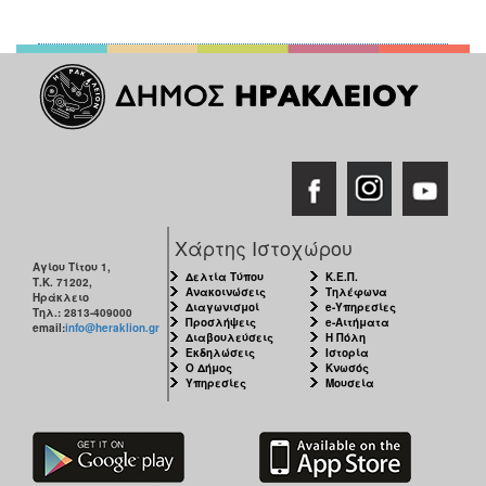
Χάρτης Ιστοχώρου
Αγίου Τίτου 1,
Δελτία Τύπου
Κ.Ε.Π.
Τ.Κ. 71202,
Ανακοινώσεις
Τηλέφωνα
Ηράκλειο
Διαγωνισμοί
e-Υπηρεσίες
Τηλ.: 2813-409000
Προσλήψεις
e-Αιτήματα
email:
info@heraklion.gr
Διαβουλεύσεις
Η Πόλη
Εκδηλώσεις
Ιστορία
Ο Δήμος
Κνωσός
Υπηρεσίες
Μουσεία