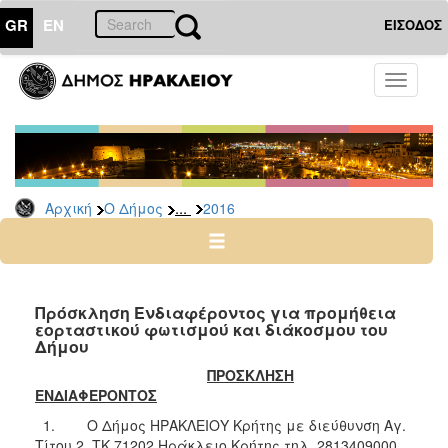
GR
EN
ΕΙΣΟΔΟΣ
Ο
Toggle
ΔΗΜΟΣ
navigati
Διακηρύξεις
-
Δημοπρασίες
Αρχείο
...
Αρχική
Ο Δήμος
2016
2026
2025
2024
Πρόσκληση Ενδιαφέροντος για προμήθεια
2023
εορταστικού φωτισμού και διάκοσμου του
Δήμου
2022
ΠΡΟΣΚΛΗΣΗ
2021
ΕΝΔΙΑΦΕΡΟΝΤΟΣ
2020
1. Ο Δήμος ΗΡΑΚΛΕΙΟΥ Κρήτης με διεύθυνση Αγ.
2019
Τίτου 2 ΤΚ 71202 Ηράκλειο Κρήτης τηλ. 2813409000