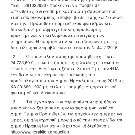
Φαξ 2810229207 πρόκειται να προβεί σε
2018
απευθείας ανάθεση με κριτήριο τη συμφερότερη
2017
τιμή από οικονομικής άποψης βάση τιμής κατ' άρθρο
για την ''Προμήθεια εορταστικού φωτισμού και
2016
διάκοσμου'' με σφραγισμένες προσφορές
2015
προκειμένου να καλυφθούν οι ανάγκες των
υπηρεσιών. Η προμήθεια γίνεται σύμφωνα με τις
2013
διατάξεις που προβλέπονται από τον Ν. 4412/2016.
2. Ο προυπολογισμός της προμήθειας είναι
24.725,60 € '' είκοσι τέσσερεις χιλιάδες επτακόσια
είκοσι πέντε Ευρώ και εξήντα λεπτά '' με τον ΦΠΑ
Ο
και θα γίνει σε βάρος της πίστωσης του
ΤΟΠΟΣ
προϋπολογισμού του Δήμου Ηρακλείου έτους 2016 με
ΜΑΣ
ΚΑ 20-6691.002 με τίτλο: «Προμήθεια εορταστικού
φωτισμού και διάκοσμου».
ΠΟΛΙΤΙΣΜΟΣ
3. Τά έγγραφα που αφορούν την προμήθεια
μπορούν να ζητήσουν οι ενδιαφερόμενοι από το
ΑΝΘΕΚΤΙΚΗ
ΠΟΛΗ
Δήμο, Τμήμα Προμηθειών, τις εργάσιμες ημέρες και
ώρες, σε ηλεκτρονική μορφή από την ιστοσελίδα του
Δήμου Ηρακλείου στην ηλεκτρονική διεύθυνση
http://www.heraklion.gr/auction