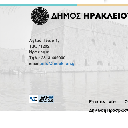
Αγίου Τίτου 1,
Τ.Κ. 71202,
Ηράκλειο
Τηλ.: 2813-409000
email:
info@heraklion.gr
Επικοινωνία
Ό
Δήλωση Προσβασ