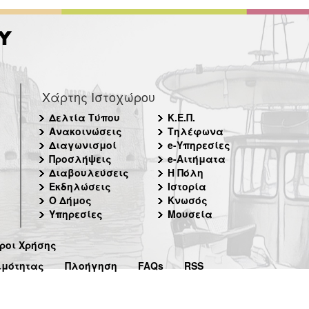
Χάρτης Ιστοχώρου
Δελτία Τύπου
Κ.Ε.Π.
Ανακοινώσεις
Τηλέφωνα
Διαγωνισμοί
e-Υπηρεσίες
Προσλήψεις
e-Αιτήματα
Διαβουλεύσεις
Η Πόλη
Εκδηλώσεις
Ιστορία
Ο Δήμος
Κνωσός
Υπηρεσίες
Μουσεία
ροι Χρήσης
ιμότητας
Πλοήγηση
FAQs
RSS