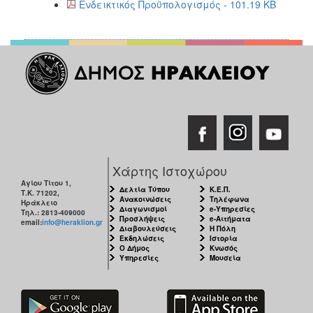
Ενδεικτικός Προϋπολογισμός - 101.19 KB
Χάρτης Ιστοχώρου
Αγίου Τίτου 1,
Δελτία Τύπου
Κ.Ε.Π.
Τ.Κ. 71202,
Ανακοινώσεις
Τηλέφωνα
Ηράκλειο
Διαγωνισμοί
e-Υπηρεσίες
Τηλ.: 2813-409000
Προσλήψεις
e-Αιτήματα
email:
info@heraklion.gr
Διαβουλεύσεις
Η Πόλη
Εκδηλώσεις
Ιστορία
Ο Δήμος
Κνωσός
Υπηρεσίες
Μουσεία