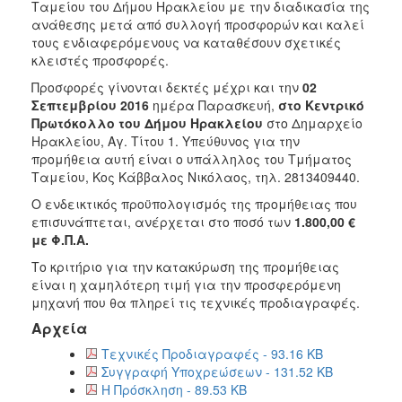
Ταμείου του Δήμου Ηρακλείου με την διαδικασία της
2018
ανάθεσης μετά από συλλογή προσφορών και καλεί
τους ενδιαφερόμενους να καταθέσουν σχετικές
2017
κλειστές προσφορές.
2016
Προσφορές γίνονται δεκτές μέχρι και την
02
2015
Σεπτεμβρίου 2016
ημέρα Παρασκευή,
στο Κεντρικό
Πρωτόκολλο του Δήμου Ηρακλείου
στο Δημαρχείο
2013
Ηρακλείου, Αγ. Τίτου 1. Υπεύθυνος για την
προμήθεια αυτή είναι ο υπάλληλος του Τμήματος
Ταμείου, Κος Κάββαλος Νικόλαος, τηλ. 2813409440.
Ο ενδεικτικός προϋπολογισμός της προμήθειας που
Ο
επισυνάπτεται, ανέρχεται στο ποσό των
1.800,00
€
ΤΟΠΟΣ
με
Φ.Π.Α.
ΜΑΣ
Το κριτήριο για την κατακύρωση της προμήθειας
ΠΟΛΙΤΙΣΜΟΣ
είναι η χαμηλότερη τιμή για την προσφερόμενη
μηχανή που θα πληρεί τις τεχνικές προδιαγραφές.
ΑΝΘΕΚΤΙΚΗ
Αρχεία
ΠΟΛΗ
Τεχνικές Προδιαγραφές - 93.16 KB
Συγγραφή Υποχρεώσεων - 131.52 KB
Η Πρόσκληση - 89.53 KB