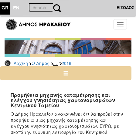
GR
EN
ΕΙΣΟΔΟΣ
Ο
Toggle
ΔΗΜΟΣ
navigati
Διακηρύξεις
-
Δημοπρασίες
Αρχείο
...
Αρχική
Ο Δήμος
2016
2026
2025
2024
Προμήθεια μηχανής καταμέτρησης και
2023
ελέγχου γνησιότητας χαρτονομισμάτων
Κεντρικού Ταμείου
2022
Ο Δήμος Ηρακλείου ανακοινώνει ότι θα προβεί στην
2021
προμήθεια μιας μηχανής καταμέτρησης και
2020
ελέγχου γνησιότητας χαρτονομισμάτων ΕΥΡΩ, με
σκοπό την εύρυθμη λειτουργία του Κεντρικού
2019