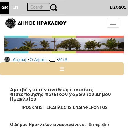
GR
EN
ΕΙΣΟΔΟΣ
Ο
Toggle
ΔΗΜΟΣ
navigati
Διακηρύξεις
-
Δημοπρασίες
Αρχείο
...
Αρχική
Ο Δήμος
2016
2026
2025
2024
Αμοιβή για την ανάθεση εργασίας
2023
πιστοποίησης παιδικών χαρών του Δήμου
Ηρακλείου
2022
ΠΡΟΣΚΛΗΣΗ ΕΚΔΗΛΩΣΗΣ ΕΝΔΙΑΦΕΡΟΝΤΟΣ
2021
2020
Ο Δήμος Ηρακλείου ανακοινώνει
ότι θα προβεί
2019