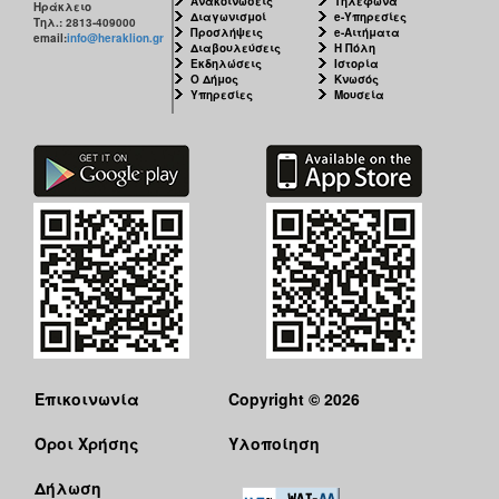
Ανακοινώσεις
Τηλέφωνα
Ηράκλειο
Διαγωνισμοί
e-Υπηρεσίες
Τηλ.: 2813-409000
Προσλήψεις
e-Αιτήματα
email:
info@heraklion.gr
Διαβουλεύσεις
Η Πόλη
Εκδηλώσεις
Ιστορία
Ο Δήμος
Κνωσός
Υπηρεσίες
Μουσεία
Επικοινωνία
Copyright © 2026
Όροι Χρήσης
Υλοποίηση
Δήλωση