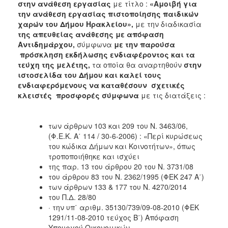
στην
ανάθεση εργασίας
με τίτλο :
«
Αμοιβή για
2018
την ανάθεση εργασίας πιστοποίησης παιδικών
χαρών του Δήμου Ηρακλείου
»,
με την διαδικασία
2017
της απευθείας ανάθεσης
με απόφαση
2016
Αντιδημάρχου,
σύμφωνα
με την παρούσα
πρόσκληση εκδήλωσης ενδιαφέροντος
και τα
2015
τεύχη της μελέτης
,
τα οποία θα αναρτηθούν
στην
2013
ιστοσελίδα του Δήμου
και καλεί τους
ενδιαφερόμενους να καταθέσουν σχετικές
κλειστές προσφορές σύμφωνα
με τις διατάξεις :
Ο
των άρθρων 103 και 209 του Ν. 3463/06,
ΤΟΠΟΣ
(Φ.Ε.Κ. Α΄ 114 / 30-6-2006) : «Περί κυρώσεως
ΜΑΣ
του κώδικα Δήμων και Κοινοτήτων», όπως
τροποποιήθηκε και ισχύει
ΠΟΛΙΤΙΣΜΟΣ
της παρ. 13 του άρθρου 20 του Ν. 3731/08
του άρθρου 83 του Ν. 2362/1995 (ΦΕΚ 247 Α΄)
ΑΝΘΕΚΤΙΚΗ
των άρθρων 133 & 177 του Ν. 4270/2014
ΠΟΛΗ
του Π.Δ. 28/80
· την υπ΄ αριθμ. 35130/739/09-08-2010 (ΦΕΚ
1291/11-08-2010 τεύχος Β΄) Απόφαση
Υπουργού Οικονομικών