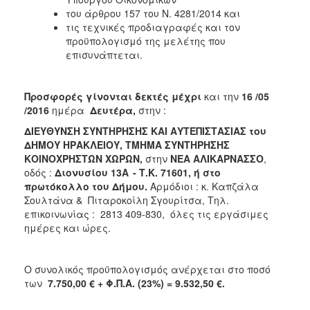
του άρθρου 157 του Ν. 4281/2014 και
τις τεχνικές προδιαγραφές και τον
προϋπολογισμό της μελέτης που
επισυνάπτεται.
Προσφορές γίνονται δεκτές μέχρι
και την
16
/
05
/
2016
ημέρα
Δευτέρα,
στην :
Δ
ΙΕΥΘΥΝΣΗ ΣΥΝΤΗΡΗΣΗΣ ΚΑΙ ΑΥΤΕΠΙΣΤΑΣΙΑΣ
του
ΔΗΜΟΥ ΗΡΑΚΛΕΙΟΥ,
ΤΜΗΜΑ ΣΥΝΤΗΡΗΣΗΣ
ΚΟΙΝΟΧΡΗΣΤΩΝ ΧΩΡΩΝ,
στην
ΝΕΑ
ΑΛΙΚΑΡΝΑΣΣΟ
,
οδός :
Διονυσίου 13Α
- Τ.Κ. 71601,
ή στο
πρωτόκολλο του Δήμου.
Αρμόδιοι : κ. Καπζάλα
Σουλτάνα & Πιταροκοίλη Σγουρίτσα, Τηλ.
επικοινωνίας : 2813 409-830, όλες τις εργάσιμες
ημέρες και ώρες.
Ο συνολικός προϋπολογισμός ανέρχεται στο ποσό
των
7.750,00
€
+
Φ.Π.Α.
(23%)
= 9.532,50
€
.