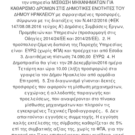
την υπηρεσία ΜΙΣΘΩΣΗ ΜΗΧΑΝΗΜΑΤΩΝ ΓΙΑ
2018
ΚΑΘΑΡΙΣΜΟ ∆ΡΟΜΩΝ ΣΤΙΣ ∆ΗΜΟΤΙΚΕΣ ΕΝΟΤΗΤΕΣ ΤΟΥ
∆ΗΜΟΥ ΗΡΑΚΛΕΙΟΥ µε σφραγισµένες προσφορές,
2017
σύµφωνα µε τις διατάξεις του Ν.4412/2016 (ΦΕΚ
2016
147/08.08.2016 τεύχος Α’) ∆ηµόσιες Συµβάσεις Έργων,
Προµηθειών και Υπηρεσιών (προσαρµογή στις
2015
Οδηγίες 2014/24/ΕΕ και 2014/25/ΕΕ). 2. Η
2013
προϋπολογιζόµενη δαπάνη της Παροχής Υπηρεσίας
είναι ΕΥΡΩ (χωρίς ΦΠΑ) και προέρχεται από Εσοδα
3. ∆ιατιθέµενη πίστωση 74.090,00 ΕΥΡΩ 4. Η
∆ηµοπρασία θα γίνει την 28 ∆εκεµβρίου2016 ηµέρα
Τετάρτη και ώρα 10.00 (λήξη προσφορών) στα
Ο
γραφεία του ∆ήµου Ηρακλείου από αρµόδια
ΤΟΠΟΣ
Επιτροπή. 5. Στο διαγωνισµό γίνονται δεκτές
ΜΑΣ
προσφορές που αφορούν τη µίσθωση µηχανηµάτων,
εγχώριας ή αλλοδαπής παραγωγής και
ΠΟΛΙΤΙΣΜΟΣ
προελεύσεως, που αναφέρονται στο πίνακα
µίσθωσης µηχανηµάτων και πληρούν τις
ΑΝΘΕΚΤΙΚΗ
εγκεκριµένες Τεχνικές Προδιαγραφές.. 6. ∆εν
ΠΟΛΗ
απαιτούνται εγγυήσεις συµµετοχής. Η εγγύηση
καλής εκτέλεσης της σύµβασης καθορίζεται σε 5%
επί της συµβατικής αξίας της, χωρίς το ΦΠΑ, για την
παροχή της "" και επιστρέφεται στον ανάδοχο, µετά