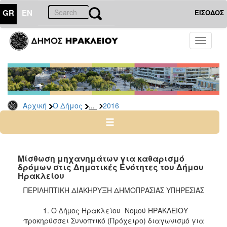
GR
EN
ΕΙΣΟΔΟΣ
Ο
Toggle
ΔΗΜΟΣ
navigati
Διακηρύξεις
-
Δημοπρασίες
Αρχείο
...
Αρχική
Ο Δήμος
2016
2026
2025
2024
Μίσθωση μηχανημάτων για καθαρισμό
2023
δρόμων στις Δημοτικές Ενότητες του Δήμου
Ηρακλείου
2022
ΠΕΡΙΛΗΠΤΙΚΗ ΔΙΑΚΗΡΥΞΗ ΔΗΜΟΠΡΑΣΙΑΣ ΥΠΗΡΕΣΙΑΣ
2021
2020
1. Ο ∆ήµος Ηρακλείου Νοµού ΗΡΑΚΛΕΙΟΥ
προκηρύσσει Συνοπτικό (Πρόχειρο) διαγωνισµό για
2019