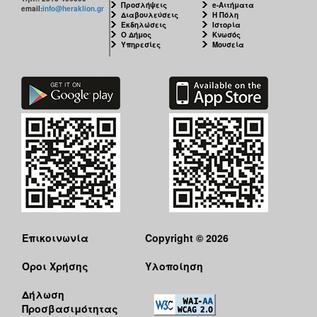
Προσλήψεις
e-Αιτήματα
email:
info@heraklion.gr
Διαβουλεύσεις
Η Πόλη
Εκδηλώσεις
Ιστορία
Ο Δήμος
Κνωσός
Υπηρεσίες
Μουσεία
Επικοινωνία
Copyright © 2026
Όροι Χρήσης
Υλοποίηση
Δήλωση
Προσβασιμότητας