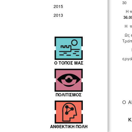
3
2015
Η π
2013
36
.0
Η πρ
Ως ε
Τράπ
Πλη
εργά
Ο ΤΟΠΟΣ ΜΑΣ
ΠΟΛΙΤΙΣΜΟΣ
Ο Α
Κ
ΑΝΘΕΚΤΙΚΗ ΠΟΛΗ