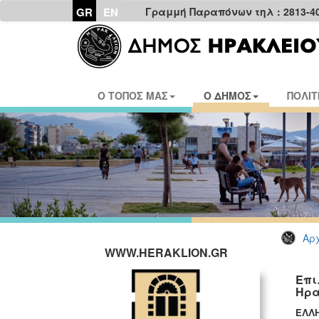
GR
EN
Γραμμή Παραπόνων τηλ : 2813-4
Ο ΤΟΠΟΣ ΜΑΣ
Ο ΔΗΜΟΣ
ΠΟΛΙΤ
Αρχ
WWW.HERAKLION.GR
Επι
Ηρα
ΕΛΛΗ