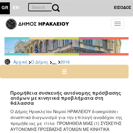
GR
EN
ΕΙΣΟΔΟΣ
Ο
Toggle
ΔΗΜΟΣ
navigati
Διακηρύξεις
-
Δημοπρασίες
Αρχείο
...
Αρχική
Ο Δήμος
2016
2026
2025
2024
Προμήθεια συσκευής αυτόνομης πρόσβασης
2023
ατόμων με κινητικά προβλήματα στη
θάλασσα
2022
Ο Δήμος Ηρακλείου Νομού ΗΡΑΚΛΕΙΟΥ διακηρύσσει
2021
συνοπτικό διαγωνισμό για την επιλογή αναδόχου της
2020
προμήθειας με τίτλο ΠΡΟΜΗΘΕΙΑ ΜΙΑΣ (1) ΣΥΣΚΕΥΗΣ
ΑΥΤΟΝΟΜΗΣ ΠΡΟΣΒΑΣΗΣ ΑΤΟΜΩΝ ΜΕ ΚΙΝΗΤΙΚΑ
2019