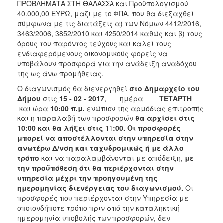
ΠΡΟΒΛΗΜΑΤΑ ΣΤΗ ΘΑΛΑΣΣΑ και Προϋπολογισμού
2018
40.000,00 ΕΥΡΩ, μαζι με το ΦΠΑ, που θα διεξαχθεί
σύμφωνα με τις διατάξεις α) των Νόμων 4412/2016,
2017
3463/2006, 3852/2010 και 4250/2014 καθώς και β) τους
2016
όρους του παρόντος τεύχους και καλεί τους
ενδιαφερόμενους οικονομικούς φορείς να
2015
υποβάλουν προσφορά για την ανάδειξη αναδόχου
2013
της ως άνω προμήθειας.
Ο διαγωνισμός θα διενεργηθεί
στο Δημαρχείο του
Δήμου
στις
15 - 02 - 2017
, ημέρα
ΤΕΤΑΡΤΗ
και ώρα
10:00 π.μ.
ενώπιον της αρμόδιας επιτροπής
και η παραλαβή των προσφορών
θα αρχίσει στις
Ο
ΤΟΠΟΣ
10:00 και θα λήξει στις 11:00. Οι προσφορές
ΜΑΣ
μπορεί να αποστέλλονται στην υπηρεσία στην
ανωτέρω Δ/νση και ταχυδρομικώς ή με άλλο
ΠΟΛΙΤΙΣΜΟΣ
τρόπο
και να παραλαμβάνονται με απόδειξη,
με
την προϋπόθεση ότι θα περιέρχονται στην
υπηρεσία μέχρι την προηγουμένη της
ΑΝΘΕΚΤΙΚΗ
ΠΟΛΗ
ημερομηνίας διενέργειας του διαγωνισμού.
Οι
προσφορές που περιέρχονται στην Υπηρεσία με
οποιονδήποτε τρόπο πριν από την καταληκτική
ημερομηνία υποβολής των προσφορών, δεν