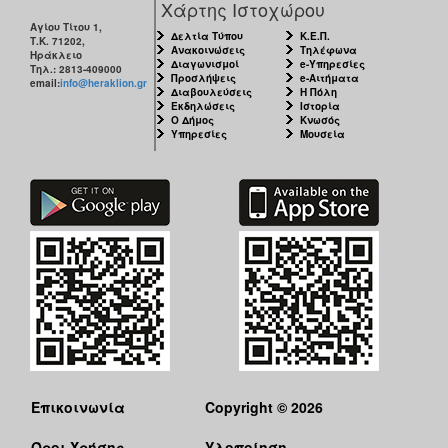
Χάρτης Ιστοχώρου
Αγίου Τίτου 1,
Δελτία Τύπου
Κ.Ε.Π.
Τ.Κ. 71202,
Ανακοινώσεις
Τηλέφωνα
Ηράκλειο
Διαγωνισμοί
e-Υπηρεσίες
Τηλ.: 2813-409000
Προσλήψεις
e-Αιτήματα
email:
info@heraklion.gr
Διαβουλεύσεις
Η Πόλη
Εκδηλώσεις
Ιστορία
Ο Δήμος
Κνωσός
Υπηρεσίες
Μουσεία
Επικοινωνία
Copyright © 2026
Όροι Χρήσης
Υλοποίηση