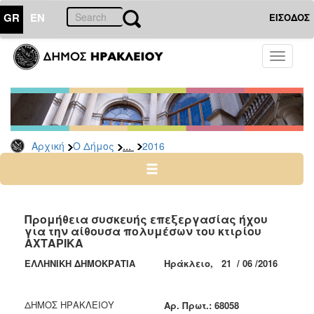
GR
EN
ΕΙΣΟΔΟΣ
Ο
Toggle
ΔΗΜΟΣ
navigati
Διακηρύξεις
-
Δημοπρασίες
Αρχείο
...
Αρχική
Ο Δήμος
2016
2026
2025
2024
Προμήθεια συσκευής επεξεργασίας ήχου
2023
για την αίθουσα πολυμέσων του κτιρίου
ΑΧΤΑΡΙΚΑ
2022
ΕΛΛΗΝΙΚΗ ΔΗΜΟΚΡΑΤΙΑ
Ηράκλειο, 21 / 06 /2016
2021
2020
ΔΗΜΟΣ ΗΡΑΚΛΕΙΟΥ
Aρ. Πρωτ.: 68058
2019