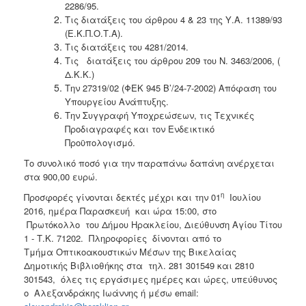
2286/95.
Τις διατάξεις του άρθρου 4 & 23 της Υ.Α. 11389/93
(Ε.Κ.Π.Ο.Τ.Α).
Τις διατάξεις του 4281/2014.
Τις διατάξεις του άρθρου 209 του Ν. 3463/2006, (
Δ.Κ.Κ.)
Την 27319/02 (ΦΕΚ 945 Β’/24-7-2002) Απόφαση του
Υπουργείου Ανάπτυξης.
Την Συγγραφή Υποχρεώσεων, τις Τεχνικές
Προδιαγραφές και τον Ενδεικτικό
Προϋπολογισμό.
Το συνολικό ποσό για την παραπάνω δαπάνη ανέρχεται
στα 900,00 ευρώ.
η
Προσφορές γίνονται δεκτές μέχρι και την 01
Ιουλίου
2016, ημέρα Παρασκευή και ώρα 15:00, στο
Πρωτόκολλο του Δήμου Ηρακλείου, Διεύθυνση Αγίου Τίτου
1 - Τ.Κ. 71202. Πληροφορίες δίνονται από το
Τμήμα Οπτικοακουστικών Μέσων της Βικελαίας
Δημοτικής Βιβλιοθήκης στα τηλ. 281 301549 και 2810
301543, όλες τις εργάσιμες ημέρες και ώρες, υπεύθυνος
ο Αλεξανδράκης Ιωάννης ή μέσω email: