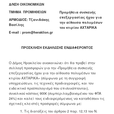
Δ/ΝΣΗ ΟΙΚΟΝΟΜΙΚΩΝ
2018
ΤΜΗΜΑ ΠΡΟΜΗΘΕΙΩΝ
Προμήθεια συσκευής
2017
επεξεργασίας ήχου για
ΑΡΜΟΔΙΟΣ: Τζανιδάκης
2016
την αίθουσα πολυμέσων
Βασίλης
του κτιρίου ΑΧΤΑΡΙΚΑ
2015
E-mail : prom@heraklion.gr
2013
ΠΡΟΣΚΛΗΣΗ ΕΚΔΗΛΩΣΗΣ ΕΝΔΙΑΦΕΡΟΝΤΟΣ
Ο
Ο Δήμος Ηρακλείου ανακοινώνει ότι θα προβεί στην
ΤΟΠΟΣ
συλλογή προσφορών για την «Προμήθεια συσκευής
ΜΑΣ
επεξεργασίας ήχου για την αίθουσα πολυμέσων του
κτιρίου ΑΧΤΑΡΙΚΑ» (σύμφωνα με τη συγγραφή
ΠΟΛΙΤΙΣΜΟΣ
υποχρεώσεων, τις τεχνικές προδιαγραφές, και τον
ενδεικτικό προϋπολογισμό που επισυνάπτονται),
ΑΝΘΕΚΤΙΚΗ
συνολικού κόστους 900€ (συμπεριλαμβανομένου του ΦΠΑ
ΠΟΛΗ
24%) και καλεί τους ενδιαφερόμενους να καταθέσουν τις
σχετικές κλειστές προσφορές σύμφωνα με:
Τις διατάξεις του άρθρου 2 παρ. 12,13 του Ν.