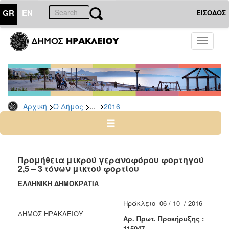
GR
EN
ΕΙΣΟΔΟΣ
Ο
Toggle
ΔΗΜΟΣ
navigati
Διακηρύξεις
-
Δημοπρασίες
Αρχείο
...
Αρχική
Ο Δήμος
2016
2026
2025
2024
Προμήθεια μικρού γερανοφόρου φορτηγού
2023
2,5 – 3 τόνων μικτού φορτίου
2022
ΕΛΛΗΝΙΚΗ ΔΗΜΟΚΡΑΤΙΑ
2021
Ηράκλειο 06 / 10 / 2016
2020
ΔΗΜΟΣ ΗΡΑΚΛΕΙΟΥ
A
ρ. Πρωτ. Προκήρυξης :
2019
115047