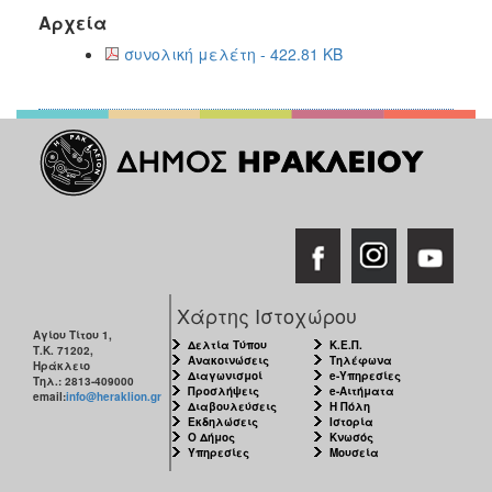
Αρχεία
συνολική μελέτη - 422.81 KB
Χάρτης Ιστοχώρου
Αγίου Τίτου 1,
Δελτία Τύπου
Κ.Ε.Π.
Τ.Κ. 71202,
Ανακοινώσεις
Τηλέφωνα
Ηράκλειο
Διαγωνισμοί
e-Υπηρεσίες
Τηλ.: 2813-409000
Προσλήψεις
e-Αιτήματα
email:
info@heraklion.gr
Διαβουλεύσεις
Η Πόλη
Εκδηλώσεις
Ιστορία
Ο Δήμος
Κνωσός
Υπηρεσίες
Μουσεία