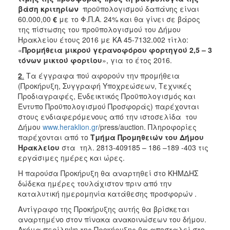
βάση κριτηρίων
προϋπολογισμού δαπάνης είναι
60.000,00
€
με το Φ.Π.Α. 24%
και θα γίνει σε βάρος
της πίστωσης του προϋπολογισμού του Δήμου
Ηρακλείου έτους 2016 με ΚΑ 45-7132.002
τίτλο:
«
Προμήθεια μικρού γερανοφόρου φορτηγού 2,5 – 3
τόνων μικτού φορτίου
», για το έτος 2016.
2
.
Τα έγγραφα πού αφορούν την προμήθεια
(Προκήρυξη, Συγγραφή Υποχρεώσεων, Τεχνικές
Προδιαγραφές, Ενδεικτικός Προϋπολογισμός και
Έντυπο Προϋπολογισμού Προσφοράς) παρέχονται
στους ενδιαφερόμενους από την ιστοσελίδα του
Δήμου
www.heraklion.gr
/press/auction. Πληροφορίες
παρέχονται από το
Τμήμα Προμηθειών του Δήμου
Ηρακλείου
στα τηλ. 2813-409185 – 186 –189 -403 τις
εργάσιμες ημέρες και ώρες.
Η παρούσα Προκήρυξη θα αναρτηθεί στο ΚΗΜΔΗΣ
δώδεκα ημέρες τουλάχιστον πριν από την
καταλυτική ημερομηνία κατάθεσης προσφορών .
Αντίγραφο της Προκήρυξης αυτής θα βρίσκεται
αναρτημένο στον πίνακα ανακοινώσεων του δήμου.
Ακόμα περίληψη της Προκήρυξης θα αποσταλεί στο