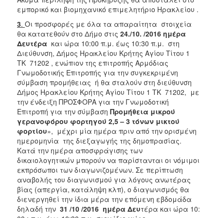
εμπορικό και βιομηχανικό επιμελητήριο Ηρακλείου .
3
.
Οι προσφορές με όλα τα απαραίτητα στοιχεία
θα κατατεθούν στο Δήμο στις
24./10. /2016 ημέρα
Δευτέρα
και ώρα 10:00 π.μ. έως 10:30 π.μ. στη
Διεύθυνση, Δήμος Ηρακλείου Κρήτης Αγίου Τίτου 1
ΤΚ 71202 , ενώπιον της επιτροπής Αρμόδιας
Γνωμοδοτικής Επιτροπής για την συγκεκριμένη
σύμβαση προμήθειας ή θα σταλούν στη διεύθυνση
Δήμος Ηρακλείου Κρήτης Αγίου Τίτου 1 ΤΚ 71202, με
την ένδειξη ΠΡΟΣΦΟΡΑ για την Γνωμοδοτική
Επιτροπή για την σύμβαση
Προμήθεια μικρού
γερανοφόρου φορτηγού 2,5 – 3 τόνων μικτού
φορτίου
», μέχρι μία ημέρα πριν από την ορισμένη
ημερομηνία της διεξαγωγής της δημοπρασίας.
Κατά την ημέρα αποσφράγισης των
δικαιολογητικών μπορούν να παρίστανται οι νόμιμοι
εκπρόσωποι των διαγωνιζομένων. Σε περίπτωση
αναβολής του διαγωνισμού για λόγους ανωτέρας
βίας (απεργία, κατάληψη κλπ), ο διαγωνισμός θα
διενεργηθεί την ίδια μέρα την επόμενη εβδομάδα
δηλαδή την
31 /10 /2016 ημέρα Δευ
τέρα και ώρα 10: