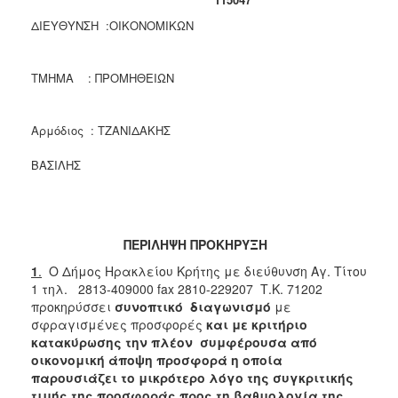
2018
ΔΙΕΥΘΥΝΣΗ :ΟΙΚΟΝΟΜΙΚΩΝ
2017
2016
ΤΜΗΜΑ : ΠΡΟΜΗΘΕΙΩΝ
2015
2013
Αρμόδιος : ΤΖΑΝΙΔΑΚΗΣ
ΒΑΣΙΛΗΣ
Ο
ΤΟΠΟΣ
ΜΑΣ
ΠΕΡΙΛΗΨΗ ΠΡΟΚΗΡΥΞΗ
1
.
Ο Δήμος Ηρακλείου Κρήτης με διεύθυνση Αγ. Τίτου
ΠΟΛΙΤΙΣΜΟΣ
1 τηλ. 2813-409000 fax 2810-229207 Τ.Κ. 71202
προκηρύσσει
συνοπτικό διαγωνισμό
με
ΑΝΘΕΚΤΙΚΗ
σφραγισμένες προσφορές
και με κριτήριο
ΠΟΛΗ
κατακύρωσης την πλέον συμφέρουσα από
οικονομική άποψη προσφορά η οποία
παρουσιάζει το μικρότερο λόγο της συγκριτικής
τιμής της προσφοράς προς τη βαθμολογία της