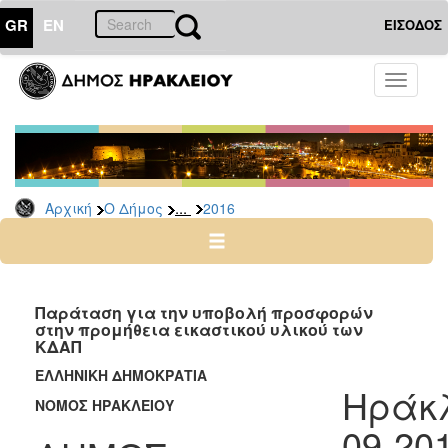
GR
EN
ΕΙΣΟΔΟΣ
Ο
Toggle
ΔΗΜΟΣ
navigati
Διακηρύξεις
-
Δημοπρασίες
Αρχείο
...
Αρχική
Ο Δήμος
2016
2026
2025
2024
Παράταση για την υποβολή προσφορών
2023
στην προμήθεια εικαστικού υλικού των
ΚΔΑΠ
2022
ΕΛΛΗΝΙΚΗ ΔΗΜΟΚΡΑΤΙΑ
2021
Ηράκλ
ΝΟΜΟΣ ΗΡΑΚΛΕΙΟΥ
2020
09-20
2019