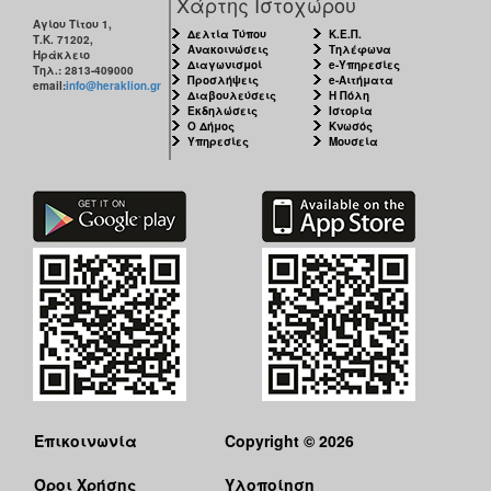
Χάρτης Ιστοχώρου
Αγίου Τίτου 1,
Δελτία Τύπου
Κ.Ε.Π.
Τ.Κ. 71202,
Ανακοινώσεις
Τηλέφωνα
Ηράκλειο
Διαγωνισμοί
e-Υπηρεσίες
Τηλ.: 2813-409000
Προσλήψεις
e-Αιτήματα
email:
info@heraklion.gr
Διαβουλεύσεις
Η Πόλη
Εκδηλώσεις
Ιστορία
Ο Δήμος
Κνωσός
Υπηρεσίες
Μουσεία
Επικοινωνία
Copyright © 2026
Όροι Χρήσης
Υλοποίηση