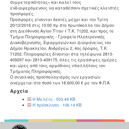
συμμετοχικότητας» και καλεί τους
2018
ενδιαφερόμενους να καταθέσουν σχετικές κλειστές
προσφορές.
2017
Προσφορές γίνονται δεκτές μέχρι και την Τρίτη
2016
20/12/2016 στις 10:00 πμ στο πρωτόκολλο του Δήμου
στη Διεύθυνση Αγίου Τίτου 1 Τ.Κ. 71202, και προς το
2015
Τμήμα Πληροφορικής - Γραφείο Ηλεκτρονικής
2013
Διακυβέρνησης, Εφαρμογών και Διαφάνειας του
Δήμου Ηρακλείου, Ανδρόγεω 2, 4ος όροφος, Τ.Κ.
71202. Πληροφορίες δίνονται στα τηλέφωνα 2813-
409297 και 2813-409175, όλες τις εργάσιμες ημέρες
και ώρες από τους αρμόδιους υπαλλήλους του
Ο
Τμήματος Πληροφορικής.
ΤΟΠΟΣ
Ο συνολικός προϋπολογισμός των εργασιών
ΜΑΣ
ανέρχεται στο ποσό των 18.600,00 € με τον Φ.Π.Α.
Αρχεία
ΠΟΛΙΤΙΣΜΟΣ
Η Μελέτη - 503.49 KB
ΑΝΘΕΚΤΙΚΗ
Η πρόσκληση - 106.14 KB
ΠΟΛΗ