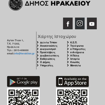
Χάρτης Ιστοχώρου
Αγίου Τίτου 1,
Δελτία Τύπου
Κ.Ε.Π.
Τ.Κ. 71202,
Ανακοινώσεις
Τηλέφωνα
Ηράκλειο
Διαγωνισμοί
e-Υπηρεσίες
Τηλ.: 2813-409000
Προσλήψεις
e-Αιτήματα
email:
info@heraklion.gr
Διαβουλεύσεις
Η Πόλη
Εκδηλώσεις
Ιστορία
Ο Δήμος
Κνωσός
Υπηρεσίες
Μουσεία