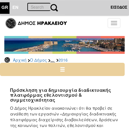
GR
EN
ΕΙΣΟΔΟΣ
Ο
Toggle
ΔΗΜΟΣ
navigati
Διακηρύξεις
-
Δημοπρασίες
Αρχείο
...
Αρχική
Ο Δήμος
2016
2026
2025
2024
Πρόσκληση για δημιουργία διαδικτυακής
2023
πλατφόρμας εθελοντισμού &
συμμετοχικότητας
2022
Ο Δήμος Ηρακλείου ανακοινώνει ότι θα προβεί σε
2021
ανάθεση των εργασιών «Δημιουργίας διαδικτυακής
2020
πλατφόρμας διαχείρισης διαβουλεύσεων, δράσεων
της κοινωνίας των πολιτών, εθελοντισμού και
2019