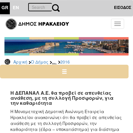
GR
EN
ΕΙΣΟΔΟΣ
Ο
Toggle
ΔΗΜΟΣ
navigati
Διακηρύξεις
-
Δημοπρασίες
Αρχείο
...
Αρχική
Ο Δήμος
2016
2026
2025
2024
Η ΔΕΠΑΝΑΛ Α.Ε. θα προβεί σε απευθείας
2023
ανάθεση, με τη συλλογή Προσφορών, για
την καθαριότητα
2022
Η Μονομετοχική Δημοτική Ανώνυμη Εταιρεία
2021
Ηρακλείου ανακοινώνει ότι θα προβεί σε απευθείας
2020
ανάθεση με τη συλλογή Προσφορών, την
καθαριότητα (έδρα – υποκατάστημα) για διάστημα
2019