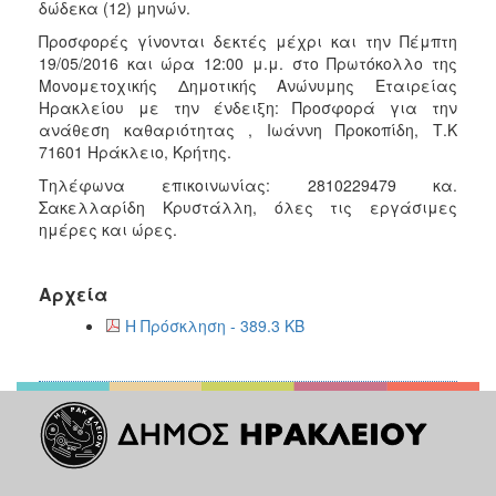
δώδεκα (12) μηνών.
2018
Προσφορές γίνονται δεκτές μέχρι και την Πέμπτη
2017
19/05/2016 και ώρα 12:00 μ.μ. στο Πρωτόκολλο της
Μονομετοχικής Δημοτικής Ανώνυμης Εταιρείας
2016
Ηρακλείου με την ένδειξη: Προσφορά για την
2015
ανάθεση καθαριότητας , Ιωάννη Προκοπίδη, Τ.Κ
71601 Ηράκλειο, Κρήτης.
2013
Τηλέφωνα επικοινωνίας: 2810229479 κα.
Σακελλαρίδη Κρυστάλλη, όλες τις εργάσιμες
ημέρες και ώρες.
Ο
ΤΟΠΟΣ
Αρχεία
ΜΑΣ
Η Πρόσκληση - 389.3 KB
ΠΟΛΙΤΙΣΜΟΣ
ΑΝΘΕΚΤΙΚΗ
ΠΟΛΗ