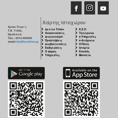
Χάρτης Ιστοχώρου
Αγίου Τίτου 1,
Δελτία Τύπου
Κ.Ε.Π.
Τ.Κ. 71202,
Ανακοινώσεις
Τηλέφωνα
Ηράκλειο
Διαγωνισμοί
e-Υπηρεσίες
Τηλ.: 2813-409000
Προσλήψεις
e-Αιτήματα
email:
info@heraklion.gr
Διαβουλεύσεις
Η Πόλη
Εκδηλώσεις
Ιστορία
Ο Δήμος
Κνωσός
Υπηρεσίες
Μουσεία