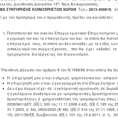
α
λείου, Διεύθυνση Διονυσίου 13
, Νέα Αλικαρνασσός - Τ.Κ.
ΜΑ ΣΥΝΤΗΡΗΣΗΣ ΚΟΙΝΟΧΡΗΣΤΩΝ ΧΩΡΩΝ
Τηλ
.:
2813-409818
, ό
 με την προσφορά του ο προμηθευτής πρέπει να καταθέσει:
Πιστοποιητικό του οικείου Επαγγελματικού Επιμελητηρίου μ
εγγραφή του και το επάγγελμά του και το οποίο θα πιστοπ
επάγγελμά τους, το οποίο αν δεν συνάδει με το είδος των
αποκλεισμό του συμμετέχοντος , που θα έχει εκδοθεί το 
ημερομηνία διενέργειας του διαγωνισμού.
Υπεύθυνη Δήλωση του άρθρου 8 του Ν.1599/85 στην οποία θα δη
Η επιχείρησή μου είναι ενήμερη φορολογικά και ασφαλι
Η επιχείρησή μου είναι εγγεγραμμένη στο Επιμελητήριο 
Δεν έχω συμμετέχει σε εγκληματική οργάνωση, σε δωροδ
ή εγκλήματα συνδεόμενα με τρομοκρατικές δραστηριότητ
δραστηριότητες ή χρηματοδότηση της τρομοκρατίας όπως 
2008/841/ΔΕΥ, (ΕΕ L 300 της 11.11.2008 σ.42), (ΕΕ C 195 της 25
31.7.2003, σ. 54), 2803/2000 (Α' 48), (ΕΕ C 316 της 27.11.1995,
15), 2011/36/ΕΕ, Συμβουλίου (ΕΕ L 101 της 15.4.2011, σ. 1), 