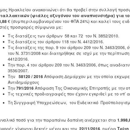
μος Ηρακλείου ανακοινώνει ότι θα προβεί στην συλλογή προσ
νταλλακτικών (φιάλες οξυγόνου του αναπνευστήρα) για τ
8,88
€ (συμπεριλαμβανομένου του ΦΠΑ 24%) και καλεί τους εν
στές προσφορές σύμφωνα με:
Τις διατάξεις των άρθρων 58 και 72 του Ν. 3852/2010.
Τις διατάξεις του άρθρου 118 του Ν. 4412/2016.
Τις διατάξεις της παρ. 9 του άρθρου 209 του Ν. 3463/2006,
του Ν. 3731/2008 και διατηρήθηκε σε ισχύ με την περίπτωση 
4412/2016.
Την παρ. 4 του άρθρου 209 του Ν. 3463/2006, όπως αναδιατυ
3536/2007.
Την
58120 / 2016
Απόφαση Δημάρχου με την οποία εκχωρεί
Αντιδημάρχους
Την
791/2016
Απόφαση Της Οικονομικής Επιτροπής με την οπ
Τις τεχνικές προδιαγραφές που έχουν εγκριθεί με το υπ’
Τη Συγγραφή Υποχρεώσεων, τον Ενδεικτικό Προϋπολογισμ
υνολικό ποσό για την παραπάνω δαπάνη ανέρχεται στα
1.998
φορές γίνονται δεκτές μέχρι και την
22/11/2016
, ημέρα
Τρίτη