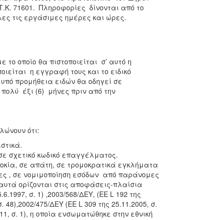
 71601. Πληροφορίες δίνονται από το
λες τις εργάσιμες ημέρες και ώρες.
ε το οποίο θα πιστοποιείται σ’ αυτό η
οιείται η εγγραφή τους και το ειδικό
 υπό προμήθεια ειδών θα οδηγεί σε
πολύ έξι (6) μήνες πριν από την
λώνουν ότι:
στικά.
σε σχετικό κωδικό επαγγέλματος.
οκία, σε απάτη, σε τρομοκρατικά εγκλήματα
ες , σε νομιμοποίηση εσόδων από παράνομες
αυτά ορίζονται στις αποφάσεις-πλαίσια
.6.1997, σ. 1) ,2003/568/ΔΕΥ, (ΕΕ L 192 της
 σ. 48),2002/475/ΔΕΥ (ΕΕ L 309 της 25.11.2005, σ.
2011, σ. 1), η οποία ενσωματώθηκε στην εθνική