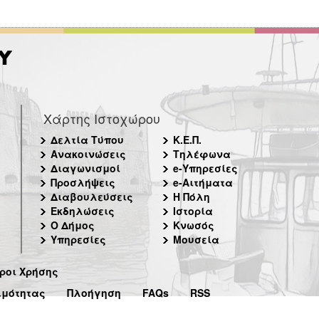
Χάρτης Ιστοχώρου
Δελτία Τύπου
Κ.Ε.Π.
Ανακοινώσεις
Τηλέφωνα
Διαγωνισμοί
e-Υπηρεσίες
Προσλήψεις
e-Αιτήματα
Διαβουλεύσεις
Η Πόλη
Εκδηλώσεις
Ιστορία
Ο Δήμος
Κνωσός
Υπηρεσίες
Μουσεία
ροι Χρήσης
ιμότητας
Πλοήγηση
FAQs
RSS