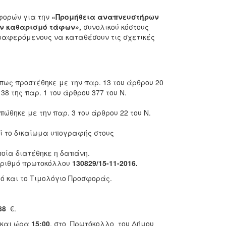
φορών για την «
Προμήθεια αναπνευστήρων
ον καθαρισμό τάφων»
,
συνολικού κόστους
διαφερόμενους να καταθέσουν τις σχετικές
 όπως προστέθηκε με την παρ. 13 του άρθρου 20
38 της παρ. 1 του άρθρου 377 του Ν.
πώθηκε με την παρ. 3 του άρθρου 22 του Ν.
 το δικαίωμα υπογραφής στους
οία διατέθηκε η δαπάνη.
 αριθμό πρωτοκόλλου
130829/15-11-2016.
ό και το Τιμολόγιο Προσφοράς.
,88
€.
και ώρα
15:00
, στο Πρωτόκολλο του Δήμου