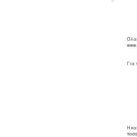
Όλα 
www.
Για
Η κα
ποσο