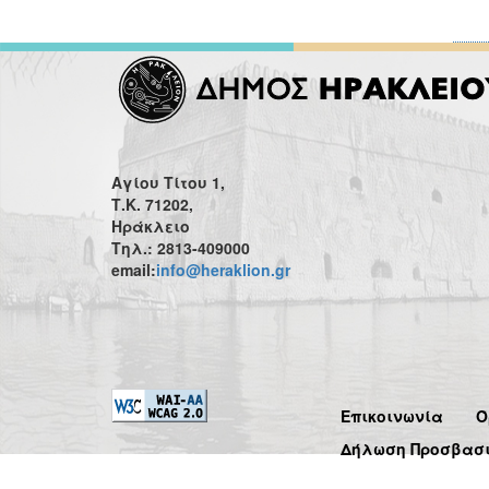
Αγίου Τίτου 1,
Τ.Κ. 71202,
Ηράκλειο
Τηλ.: 2813-409000
email:
info@heraklion.gr
Επικοινωνία
Ό
Δήλωση Προσβασ