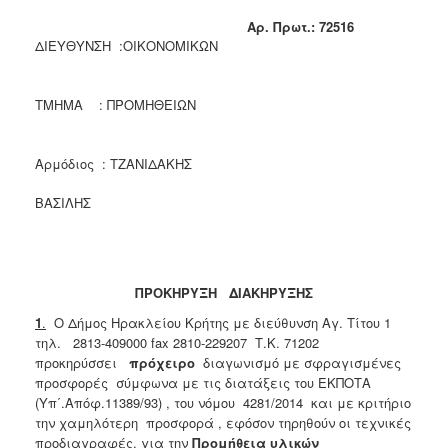
2018
A
ρ. Πρωτ.:
72516
ΔΙΕΥΘΥΝΣΗ :ΟΙΚΟΝΟΜΙΚΩΝ
2017
2016
ΤΜΗΜΑ : ΠΡΟΜΗΘΕΙΩΝ
2015
2013
Αρμόδιος : ΤΖΑΝΙΔΑΚΗΣ
ΒΑΣΙΛΗΣ
Ο
ΤΟΠΟΣ
ΜΑΣ
ΠΡΟΚΗΡΥΞΗ ΔΙΑΚΗΡΥΞΗΣ
ΠΟΛΙΤΙΣΜΟΣ
1
.
Ο Δήμος Ηρακλείου Κρήτης με διεύθυνση Αγ. Τίτου 1
τηλ. 2813-409000 fax 2810-229207 Τ.Κ. 71202
ΑΝΘΕΚΤΙΚΗ
προκηρύσσει
πρόχειρο
διαγωνισμό με σφραγισμένες
ΠΟΛΗ
προσφορές σύμφωνα με τις διατάξεις του ΕΚΠΟΤΑ
(Υπ΄.Απόφ.11389/93) , του νόμου 4281/2014 και με κριτήριο
την χαμηλότερη προσφορά , εφόσον τηρηθούν οι τεχνικές
προδιαγραφές, για την
Προμήθεια υλικών