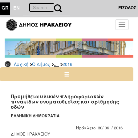
GR
EN
ΕΙΣΟΔΟΣ
Ο
Toggle
ΔΗΜΟΣ
navigati
Διακηρύξεις
-
Δημοπρασίες
Αρχείο
...
Αρχική
Ο Δήμος
2016
2026
2025
2024
Προμήθεια υλικών πληροφοριακών
2023
πινακίδων ονοματοθεσίας και αρίθμησης
οδών
2022
ΕΛΛΗΝΙΚΗ ΔΗΜΟΚΡΑΤΙΑ
2021
2020
Ηράκλειο 30/ 06 / 2016
ΔΗΜΟΣ ΗΡΑΚΛΕΙΟΥ
2019