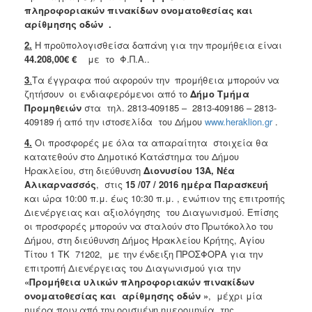
πληροφοριακών πινακίδων ονοματοθεσίας και
αρίθμησης οδών
.
2.
Η προϋπολογισθείσα δαπάνη για την προμήθεια είναι
44.208,00€
€
με το Φ.Π.Α..
3
.
Τα έγγραφα πού αφορούν την προμήθεια μπορούν να
ζητήσουν οι ενδιαφερόμενοι από το
Δήμο Τμήμα
Προμηθειών
στα τηλ. 2813-409185 – 2813-409186 – 2813-
409189 ή από την ιστοσελίδα του Δήμου
www.heraklion.gr
.
4.
Οι προσφορές με όλα τα απαραίτητα στοιχεία θα
κατατεθούν στο Δημοτικό Κατάστημα του Δήμου
Ηρακλείου, στη διεύθυνση
Διονυσίου 13Α, Νέα
Αλικαρνασσός
, στις
15 /07 / 2016 ημέρα Παρασκευή
και ώρα 10:00 π.μ. έως 10:30 π.μ. , ενώπιον της επιτροπής
Διενέργειας και αξιολόγησης του Διαγωνισμού. Επίσης
οι προσφορές μπορούν να σταλούν στο Πρωτόκολλο του
Δήμου, στη διεύθυνση Δήμος Ηρακλείου Κρήτης, Αγίου
Τίτου 1 ΤΚ 71202, με την ένδειξη ΠΡΟΣΦΟΡΑ για την
επιτροπή Διενέργειας του Διαγωνισμού για την
«
Προμήθεια υλικών πληροφοριακών πινακίδων
ονοματοθεσίας και αρίθμησης οδών
»
, μέχρι μία
ημέρα πριν από την ορισμένη ημερομηνία της