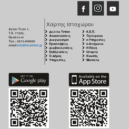
Χάρτης Ιστοχώρου
Αγίου Τίτου 1,
Δελτία Τύπου
Κ.Ε.Π.
Τ.Κ. 71202,
Ανακοινώσεις
Τηλέφωνα
Ηράκλειο
Διαγωνισμοί
e-Υπηρεσίες
Τηλ.: 2813-409000
Προσλήψεις
e-Αιτήματα
email:
info@heraklion.gr
Διαβουλεύσεις
Η Πόλη
Εκδηλώσεις
Ιστορία
Ο Δήμος
Κνωσός
Υπηρεσίες
Μουσεία