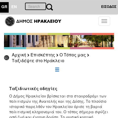
GR
EN
ΕΙΣΟΔΟΣ
ΕΠΙΣΚΕΠΤΗΣ
Toggle
navigati
Ταξιδέψτε
στο
Ηράκλειο
Αρχική
Επισκέπτης
Ο Τόπος μας
Ταξιδέψτε στο Ηράκλειο
ΕΠΙΚΑΙΡΟΤΗΤΑ
ΔΗΜΟΤΗΣ
Ταξιδιωτικές οδηγίες
ΗΡΑΚΛΕΙΟ
ΓΙΑ...
Ο Δήμος Ηρακλείου βρίσκεται στο σταυροδρόμι των
πολιτισμών της Ανατολής και της Δύσης.
Το πλούσιο
ιστορικό παρελθόν του Ηρακλείου όρισε τη βαριά
πολιτισμική κληρονομιά του. Ο τόπος σήμερα σφύζει
από ζωή
και έντονη δράση. Το φυσικό κρητικό