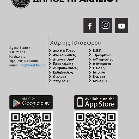
Χάρτης Ιστοχώρου
Αγίου Τίτου 1,
Δελτία Τύπου
Κ.Ε.Π.
Τ.Κ. 71202,
Ανακοινώσεις
Τηλέφωνα
Ηράκλειο
Διαγωνισμοί
e-Υπηρεσίες
Τηλ.: 2813-409000
Προσλήψεις
e-Αιτήματα
email:
info@heraklion.gr
Διαβουλεύσεις
Η Πόλη
Εκδηλώσεις
Ιστορία
Ο Δήμος
Κνωσός
Υπηρεσίες
Μουσεία