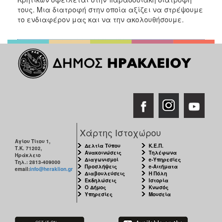
τους. Μια διατροφή στην οποία αξίζει να στρέψουμε
το ενδιαφέρον μας και να την ακολουθήσουμε.
Χάρτης Ιστοχώρου
Αγίου Τίτου 1,
Δελτία Τύπου
Κ.Ε.Π.
Τ.Κ. 71202,
Ανακοινώσεις
Τηλέφωνα
Ηράκλειο
Διαγωνισμοί
e-Υπηρεσίες
Τηλ.: 2813-409000
Προσλήψεις
e-Αιτήματα
email:
info@heraklion.gr
Διαβουλεύσεις
Η Πόλη
Εκδηλώσεις
Ιστορία
Ο Δήμος
Κνωσός
Υπηρεσίες
Μουσεία