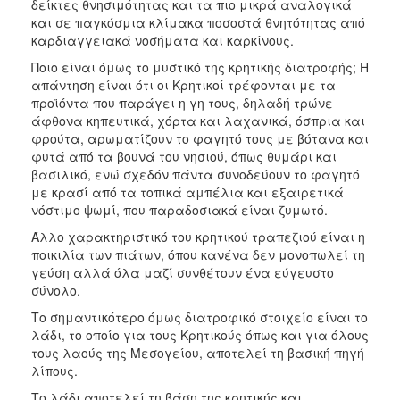
δείκτες θνησιμότητας και τα πιο μικρά αναλογικά
και σε παγκόσμια κλίμακα ποσοστά θνητότητας από
καρδιαγγειακά νοσήματα και καρκίνους.
Ποιο είναι όμως το μυστικό της κρητικής διατροφής; Η
απάντηση είναι ότι οι Κρητικοί τρέφονται με τα
προϊόντα που παράγει η γη τους, δηλαδή τρώνε
άφθονα κηπευτικά, χόρτα και λαχανικά, όσπρια και
φρούτα, αρωματίζουν το φαγητό τους με βότανα και
φυτά από τα βουνά του νησιού, όπως θυμάρι και
βασιλικό, ενώ σχεδόν πάντα συνοδεύουν το φαγητό
με κρασί από τα τοπικά αμπέλια και εξαιρετικά
νόστιμο ψωμί, που παραδοσιακά είναι ζυμωτό.
Άλλο χαρακτηριστικό του κρητικού τραπεζιού είναι η
ποικιλία των πιάτων, όπου κανένα δεν μονοπωλεί τη
γεύση αλλά όλα μαζί συνθέτουν ένα εύγευστο
σύνολο.
Το σημαντικότερο όμως διατροφικό στοιχείο είναι το
λάδι, το οποίο για τους Κρητικούς όπως και για όλους
τους λαούς της Μεσογείου, αποτελεί τη βασική πηγή
λίπους.
Το λάδι αποτελεί τη βάση της κρητικής και