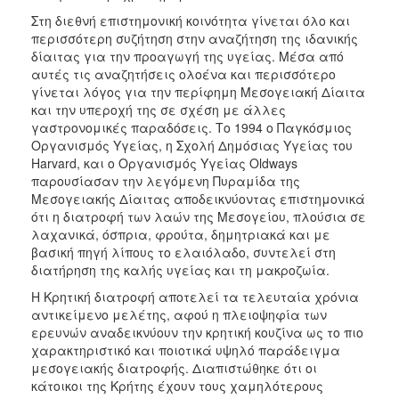
Στη διεθνή επιστημονική κοινότητα γίνεται όλο και
περισσότερη συζήτηση στην αναζήτηση της ιδανικής
δίαιτας για την προαγωγή της υγείας. Μέσα από
αυτές τις αναζητήσεις ολοένα και περισσότερο
γίνεται λόγος για την περίφημη Μεσογειακή Δίαιτα
και την υπεροχή της σε σχέση με άλλες
γαστρονομικές παραδόσεις. Το 1994 ο Παγκόσμιος
Οργανισμός Υγείας, η Σχολή Δημόσιας Υγείας του
Harvard, και ο Οργανισμός Υγείας Oldways
παρουσίασαν την λεγόμενη Πυραμίδα της
Μεσογειακής Δίαιτας αποδεικνύοντας επιστημονικά
ότι η διατροφή των λαών της Μεσογείου, πλούσια σε
λαχανικά, όσπρια, φρούτα, δημητριακά και με
βασική πηγή λίπους το ελαιόλαδο, συντελεί στη
διατήρηση της καλής υγείας και τη μακροζωία.
Η Κρητική διατροφή αποτελεί τα τελευταία χρόνια
αντικείμενο μελέτης, αφού η πλειοψηφία των
ερευνών αναδεικνύουν την κρητική κουζίνα ως το πιο
χαρακτηριστικό και ποιοτικά υψηλό παράδειγμα
μεσογειακής διατροφής. Διαπιστώθηκε ότι οι
κάτοικοι της Κρήτης έχουν τους χαμηλότερους