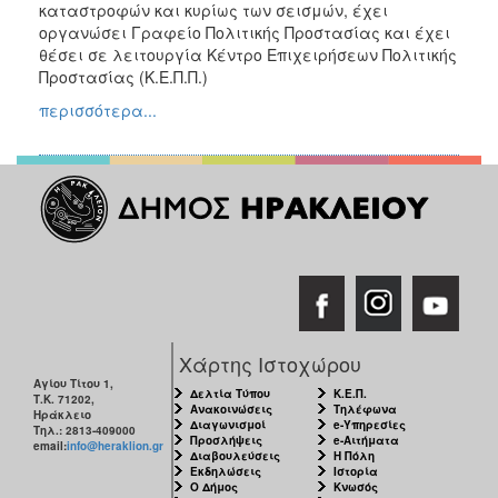
καταστροφών και κυρίως των σεισμών, έχει
οργανώσει Γραφείο Πολιτικής Προστασίας και έχει
θέσει σε λειτουργία Κέντρο Επιχειρήσεων Πολιτικής
Προστασίας (Κ.Ε.Π.Π.)
περισσότερα...
Χάρτης Ιστοχώρου
Αγίου Τίτου 1,
Δελτία Τύπου
Κ.Ε.Π.
Τ.Κ. 71202,
Ανακοινώσεις
Τηλέφωνα
Ηράκλειο
Διαγωνισμοί
e-Υπηρεσίες
Τηλ.: 2813-409000
Προσλήψεις
e-Αιτήματα
email:
info@heraklion.gr
Διαβουλεύσεις
Η Πόλη
Εκδηλώσεις
Ιστορία
Ο Δήμος
Κνωσός