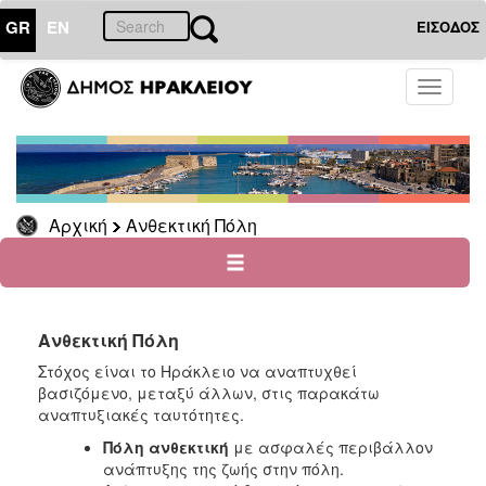
GR
EN
ΕΙΣΟΔΟΣ
ΑΝΘΕΚΤΙΚΗ
Toggle
ΠΟΛΗ
navigati
Πολιτική
Προστασία
Κοινωνική
Πολιτική
Αρχική
Ανθεκτική Πόλη
Η
Πόλη
που
Μαθαίνει
Ανθεκτική Πόλη
Στόχος είναι το Ηράκλειο να αναπτυχθεί
βασιζόμενο, μεταξύ άλλων, στις παρακάτω
Ο
αναπτυξιακές ταυτότητες.
ΤΟΠΟΣ
ΜΑΣ
Πόλη ανθεκτική
με ασφαλές περιβάλλον
ανάπτυξης της ζωής στην πόλη.