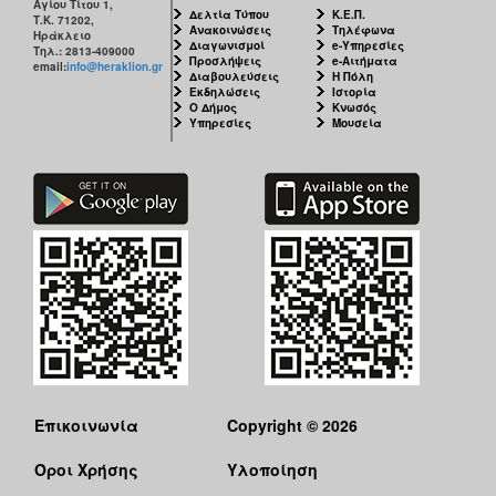
Αγίου Τίτου 1,
Δελτία Τύπου
Κ.Ε.Π.
Τ.Κ. 71202,
Ανακοινώσεις
Τηλέφωνα
Ηράκλειο
Διαγωνισμοί
e-Υπηρεσίες
Τηλ.: 2813-409000
Προσλήψεις
e-Αιτήματα
email:
info@heraklion.gr
Διαβουλεύσεις
Η Πόλη
Εκδηλώσεις
Ιστορία
Ο Δήμος
Κνωσός
Υπηρεσίες
Μουσεία
Επικοινωνία
Copyright © 2026
Όροι Χρήσης
Υλοποίηση