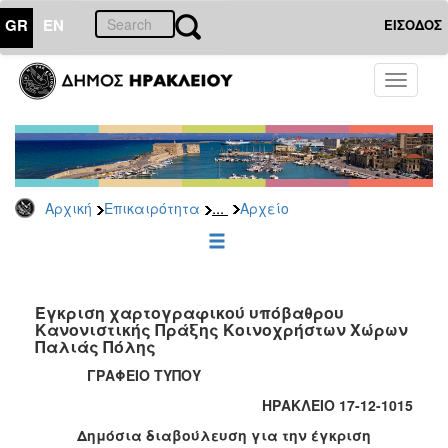
GR
EN
ΕΙΣΟΔΟΣ
ΕΠΙΚΑΙΡΟΤΗΤΑ
Toggle
navigati
Δημόσιες
Διαβουλεύσεις
Αρχείο
...
Αρχική
Επικαιρότητα
Αρχείο
ΔΗΜΟΤΗΣ
ΕΠΙΣΚΕΠΤΗΣ
Έγκριση χαρτογραφικού υπόβαθρου
Κανονιστικής Πράξης Κοινοχρήστων Χώρων
Παλιάς Πόλης
ΗΡΑΚΛΕΙΟ
ΓΙΑ...
ΓΡΑΦΕΙΟ ΤΥΠΟΥ
ΗΡΑΚΛΕΙΟ 17-12-1015
Δημόσια διαβούλευση για την έγκριση