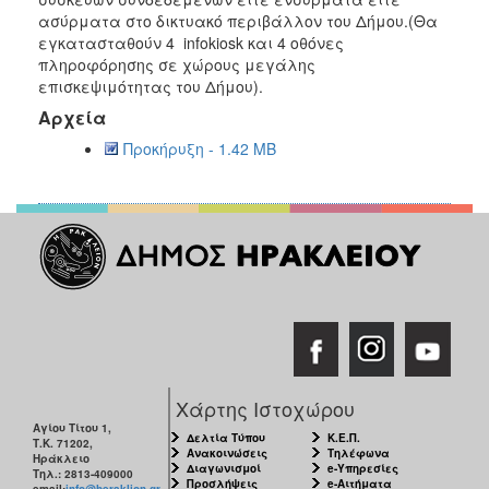
ασύρματα στο δικτυακό περιβάλλον του Δήμου.(Θα
εγκατασταθούν 4 infokiosk και 4 οθόνες
πληροφόρησης σε χώρους μεγάλης
επισκεψιμότητας του Δήμου).
Αρχεία
Προκήρυξη - 1.42 MB
Χάρτης Ιστοχώρου
Αγίου Τίτου 1,
Δελτία Τύπου
Κ.Ε.Π.
Τ.Κ. 71202,
Ανακοινώσεις
Τηλέφωνα
Ηράκλειο
Διαγωνισμοί
e-Υπηρεσίες
Τηλ.: 2813-409000
Προσλήψεις
e-Αιτήματα
email:
info@heraklion.gr