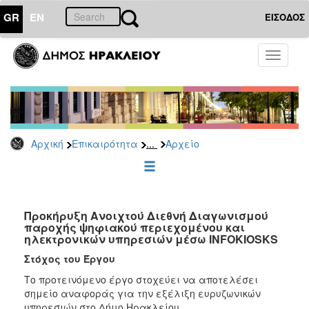
GR
EN
ΕΙΣΟΔΟΣ
ΕΠΙΚΑΙΡΟΤΗΤΑ
Toggle
navigati
Δημόσιες
Διαβουλεύσεις
Αρχείο
...
Αρχική
Επικαιρότητα
Αρχείο
ΔΗΜΟΤΗΣ
ΕΠΙΣΚΕΠΤΗΣ
Προκήρυξη Ανοιχτού Διεθνή Διαγωνισμού
παροχής ψηφιακού περιεχομένου και
ηλεκτρονικών υπηρεσιών μέσω INFOKIOSKS
ΗΡΑΚΛΕΙΟ
ΓΙΑ...
Στόχος του Έργου
Το προτεινόμενο έργο στοχεύει να αποτελέσει
σημείο αναφοράς για την εξέλιξη ευρυζωνικών
υπηρεσιών στο Δήμο Ηρακλείου.