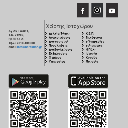
Χάρτης Ιστοχώρου
Αγίου Τίτου 1,
Δελτία Τύπου
Κ.Ε.Π.
Τ.Κ. 71202,
Ανακοινώσεις
Τηλέφωνα
Ηράκλειο
Διαγωνισμοί
e-Υπηρεσίες
Τηλ.: 2813-409000
Προσλήψεις
e-Αιτήματα
email:
info@heraklion.gr
Διαβουλεύσεις
Η Πόλη
Εκδηλώσεις
Ιστορία
Ο Δήμος
Κνωσός
Υπηρεσίες
Μουσεία