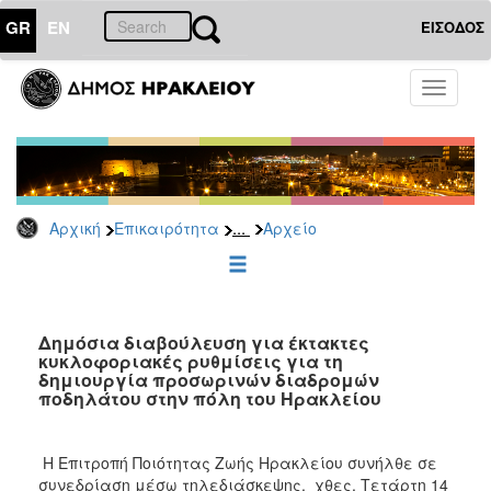
GR
EN
ΕΙΣΟΔΟΣ
ΕΠΙΚΑΙΡΟΤΗΤΑ
Toggle
navigati
Δημόσιες
Διαβουλεύσεις
Αρχείο
...
Αρχική
Επικαιρότητα
Αρχείο
ΔΗΜΟΤΗΣ
ΕΠΙΣΚΕΠΤΗΣ
Δημόσια διαβούλευση για έκτακτες
κυκλοφοριακές ρυθμίσεις για τη
δημιουργία προσωρινών διαδρομών
ΗΡΑΚΛΕΙΟ
ποδηλάτου στην πόλη του Ηρακλείου
ΓΙΑ...
Η Επιτροπή Ποιότητας Ζωής Ηρακλείου συνήλθε σε
συνεδρίαση μέσω τηλεδιάσκεψης, χθες, Τετάρτη 14