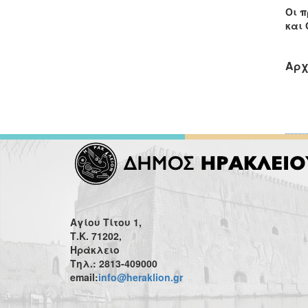
Οι π
και 
Αρχ
Αγίου Τίτου 1,
Τ.Κ. 71202,
Ηράκλειο
Τηλ.: 2813-409000
email:
info@heraklion.gr