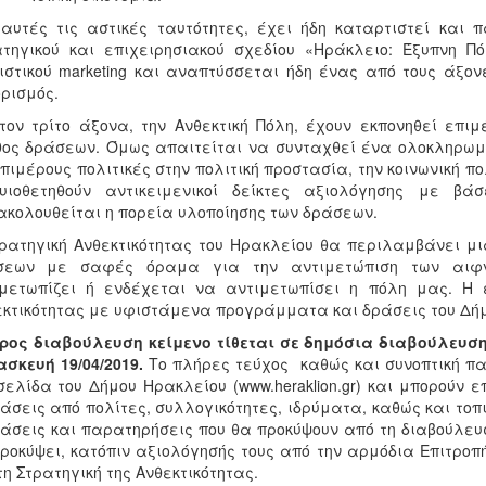
αυτές τις αστικές ταυτότητες, έχει ήδη καταρτιστεί και 
τηγικού και επιχειρησιακού σχεδίου «Ηράκλειο: Έξυπνη Πό
ιστικού marketing και αναπτύσσεται ήδη ένας από τους άξονέ
ρισμός.
τον τρίτο άξονα, την Ανθεκτική Πόλη, έχουν εκπονηθεί επι
ος δράσεων. Όμως απαιτείται να συνταχθεί ένα ολοκληρωμέ
επιμέρους πολιτικές στην πολιτική προστασία, την κοινωνική πο
υιοθετηθούν αντικειμενικοί δείκτες αξιολόγησης με βά
κολουθείται η πορεία υλοποίησης των δράσεων.
ρατηγική Ανθεκτικότητας του Ηρακλείου θα περιλαμβάνει μ
σεων με σαφές όραμα για την αντιμετώπιση των αιφνί
ιμετωπίζει ή ενδέχεται να αντιμετωπίσει η πόλη μας. Η 
κτικότητας με υφιστάμενα προγράμματα και δράσεις του Δή
ρος διαβούλευση κείμενο τίθεται σε δημόσια διαβούλευση 
σκευή 19/04/2019.
Το πλήρες τεύχος καθώς και συνοπτική πα
σελίδα του Δήμου Ηρακλείου (www.heraklion.gr) και μπορούν 
άσεις από πολίτες, συλλογικότητες, ιδρύματα, καθώς και τοπικ
άσεις και παρατηρήσεις που θα προκύψουν από τη διαβούλευ
ροκύψει, κατόπιν αξιολόγησής τους από την αρμόδια Επιτρο
τη Στρατηγική της Ανθεκτικότητας.