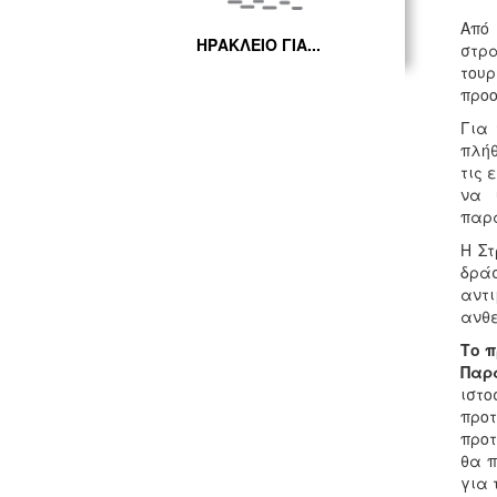
Από 
ΗΡΑΚΛΕΙΟ ΓΙΑ...
στρα
τουρ
προο
Για 
πλήθ
τις 
να 
παρα
Η Στ
δρά
αντ
ανθε
Το π
Παρα
ιστο
προτ
προτ
θα π
για 