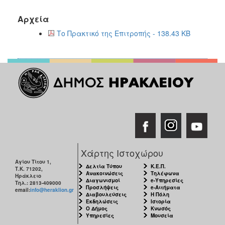
Αρχεία
Το Πρακτικό της Επιτροπής - 138.43 KB
Χάρτης Ιστοχώρου
Αγίου Τίτου 1,
Δελτία Τύπου
Κ.Ε.Π.
Τ.Κ. 71202,
Ανακοινώσεις
Τηλέφωνα
Ηράκλειο
Διαγωνισμοί
e-Υπηρεσίες
Τηλ.: 2813-409000
Προσλήψεις
e-Αιτήματα
email:
info@heraklion.gr
Διαβουλεύσεις
Η Πόλη
Εκδηλώσεις
Ιστορία
Ο Δήμος
Κνωσός
Υπηρεσίες
Μουσεία