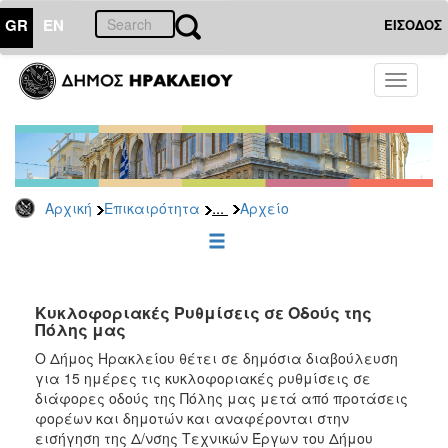
GR
EN
ΕΙΣΟΔΟΣ
ΕΠΙΚΑΙΡΟΤΗΤΑ
Toggle
navigati
Δημόσιες
Διαβουλεύσεις
Αρχείο
...
Αρχική
Επικαιρότητα
Αρχείο
ΔΗΜΟΤΗΣ
ΕΠΙΣΚΕΠΤΗΣ
Κυκλοφοριακές Ρυθμίσεις σε Οδούς της
Πόλης μας
ΗΡΑΚΛΕΙΟ
Ο Δήμος Ηρακλείου θέτει σε δημόσια διαβούλευση
ΓΙΑ...
για 15 ημέρες τις κυκλοφοριακές ρυθμίσεις σε
διάφορες οδούς της Πόλης μας μετά από προτάσεις
φορέων και δημοτών και αναφέρονται στην
εισήγηση της Δ/νσης Τεχνικών Έργων του Δήμου