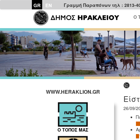
GR
EN
Γραμμή Παραπόνων τηλ : 2813-4
Ο 
WWW.HERAKLION.GR
Είστ
26/09/2
Π
Α
Ο ΤΟΠΟΣ ΜΑΣ