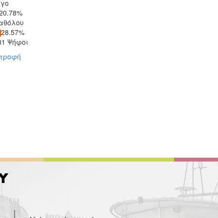
ίγο
20.78%
αθόλου
28.57%
31 Ψήφοι
στροφή