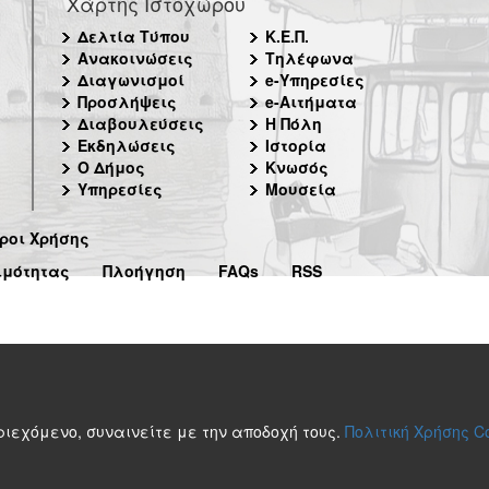
Χάρτης Ιστοχώρου
Δελτία Τύπου
Κ.Ε.Π.
Ανακοινώσεις
Τηλέφωνα
Διαγωνισμοί
e-Υπηρεσίες
Προσλήψεις
e-Αιτήματα
Διαβουλεύσεις
Η Πόλη
Εκδηλώσεις
Ιστορία
Ο Δήμος
Κνωσός
Υπηρεσίες
Μουσεία
ροι Χρήσης
ιμότητας
Πλοήγηση
FAQs
RSS
περιεχόμενο, συναινείτε με την αποδοχή τους.
Πολιτική Χρήσης C