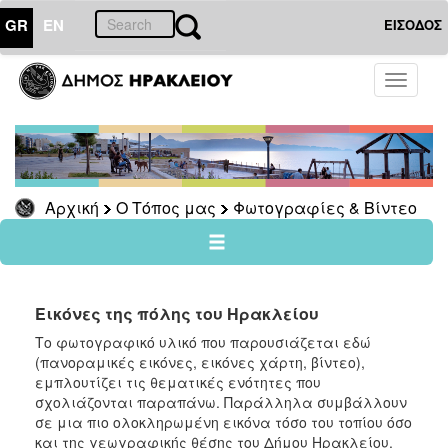
GR
EN
ΕΙΣΟΔΟΣ
Ο
Toggle
ΤΟΠΟΣ
navigati
ΜΑΣ
Φωτογραφίες
&
Βίντεο
Αρχική
Ο Τόπος μας
Φωτογραφίες & Βίντεο
Ο
ΔΗΜΟΣ
Εικόνες της πόλης του Ηρακλείου
Το φωτογραφικό υλικό που παρουσιάζεται εδώ
ΠΟΛΙΤΙΣΜΟΣ
(πανοραμικές εικόνες, εικόνες χάρτη, βίντεο),
εμπλουτίζει τις θεματικές ενότητες που
ΑΝΘΕΚΤΙΚΗ
σχολιάζονται παραπάνω. Παράλληλα συμβάλλουν
ΠΟΛΗ
σε μια πιο ολοκληρωμένη εικόνα τόσο του τοπίου όσο
και της γεωγραφικής θέσης του Δήμου Ηρακλείου.