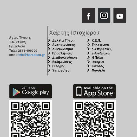
Χάρτης Ιστοχώρου
Αγίου Τίτου 1,
Δελτία Τύπου
Κ.Ε.Π.
Τ.Κ. 71202,
Ανακοινώσεις
Τηλέφωνα
Ηράκλειο
Διαγωνισμοί
e-Υπηρεσίες
Τηλ.: 2813-409000
Προσλήψεις
e-Αιτήματα
email:
info@heraklion.gr
Διαβουλεύσεις
Η Πόλη
Εκδηλώσεις
Ιστορία
Ο Δήμος
Κνωσός
Υπηρεσίες
Μουσεία