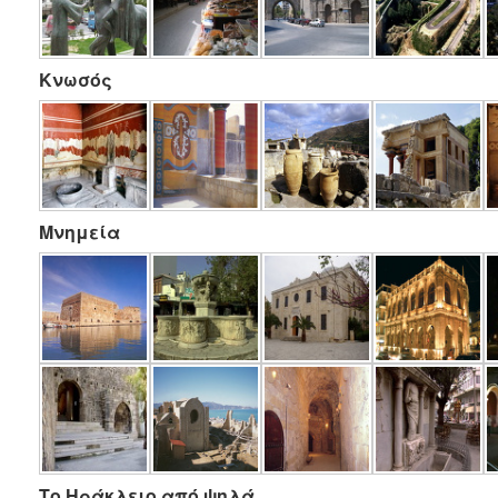
Κνωσός
Μνημεία
Το Ηράκλειο από ψηλά