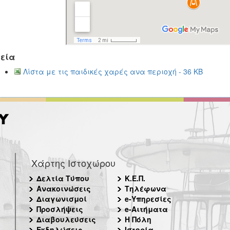
εία
Λίστα με τις παιδικές χαρές ανα περιοχή - 36 KB
Χάρτης Ιστοχώρου
Δελτία Τύπου
Κ.Ε.Π.
Ανακοινώσεις
Τηλέφωνα
Διαγωνισμοί
e-Υπηρεσίες
Προσλήψεις
e-Αιτήματα
Διαβουλεύσεις
Η Πόλη
Εκδηλώσεις
Ιστορία