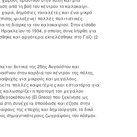
 χώρους πρασίνου στην πόλη και μια
ση από τη βοή του κέντρου το καλοκαίρι.
 χαρά, δημόσιες τουαλέτες και ένα μικρό
Επίσης φιλοξενεί πολλές πολιτιστικές
α τη διάρκεια του καλοκαιριού. Στην είσοδο
 Ηρακλείου το 1934, ο οποίος συνελήφθη για
σθηκε και αργότερα εκτελέσθηκε στο Γάζι (2
κεται δυτικά της 25ης Αυγούστου και
ασίνου στην καρδιά του κέντρου της πόλης,
ναψυχής για μικρούς και μεγάλους.
ρείτε πολλές καφετέριες και εστιατόρια για
ς καλωσορίζει η προτομή του μεγάλου
Θεοτοκόπουλο (El Greco) που ξεκίνησε ως
ά στη συνέχεια σπούδασε και έζησε στην
άφους της εποχής και δημιούργησε το δικό
ους σημαντικότερους ζωγράφους του κόσμου.