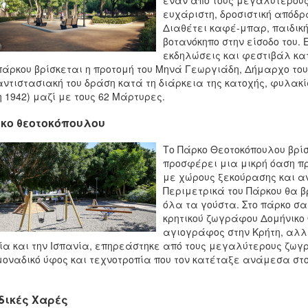
έναν από τους μεγαλύτερους
ευχάριστη, δροσιστική απόδρα
Διαθέτει καφέ-μπαρ, παιδική
βοτανόκηπο στην είσοδο του. 
εκδηλώσεις και φεστιβάλ κατ
πάρκου βρίσκεται η προτομή του Μηνά Γεωργιάδη, Δήμαρχο του
αντιστασιακή του δράση κατά τη διάρκεια της κατοχής, φυλακί
η 1942) μαζί με τους 62 Μάρτυρες.
κο θεοτοκόπουλου
Το Πάρκο Θεοτοκόπουλου βρίσ
προσφέρει μια μικρή όαση πρ
με χώρους ξεκούρασης και α
Περιμετρικά του Πάρκου θα β
όλα τα γούστα. Στο πάρκο σα
κρητικού ζωγράφου Δομήνικο 
αγιογράφος στην Κρήτη, αλλ
ία και την Ισπανία, επηρεάστηκε από τους μεγαλύτερους ζωγρ
μοναδικό ύφος και τεχνοτροπία που τον κατέταξε ανάμεσα στ
δικές Χαρές