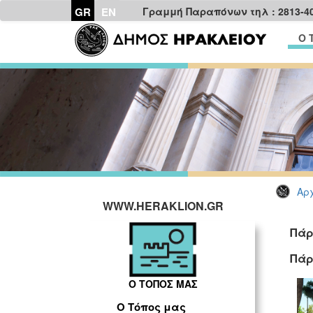
GR
EN
Γραμμή Παραπόνων τηλ : 2813-4
Ο 
Αρχ
WWW.HERAKLION.GR
Πάρ
Πάρ
Ο ΤΟΠΟΣ ΜΑΣ
Ο Τόπος μας