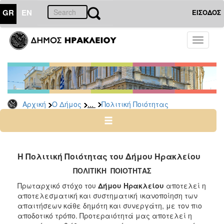
GR
EN
ΕΙΣΟΔΟΣ
Ο
Toggle
ΔΗΜΟΣ
navigati
Πιστοποιήσεις
-
Πρότυπα
Πολιτική
...
Αρχική
Ο Δήμος
Πολιτική Ποιότητας
Ποιότητας
Οργανόγραμμα
ISO
Η Πολιτική Ποιότητας του Δήμου Ηρακλείου
Κοινό
Πλαίσιο
ΠΟΛΙΤΙΚΗ ΠΟΙΟΤΗΤΑΣ
Αξιολόγησης
Πρωταρχικό στόχο του
Δήμου Ηρακλείου
αποτελεί η
αποτελεσματική και συστηματική ικανοποίηση των
απαιτήσεων κάθε δημότη και συνεργάτη, με τον πιο
αποδοτικό τρόπο. Προτεραιότητά μας αποτελεί η