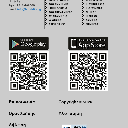
Ηράκλειο
Διαγωνισμοί
e-Υπηρεσίες
Τηλ.: 2813-409000
Προσλήψεις
e-Αιτήματα
email:
info@heraklion.gr
Διαβουλεύσεις
Η Πόλη
Εκδηλώσεις
Ιστορία
Ο Δήμος
Κνωσός
Υπηρεσίες
Μουσεία
Επικοινωνία
Copyright © 2026
Όροι Χρήσης
Υλοποίηση
Δήλωση