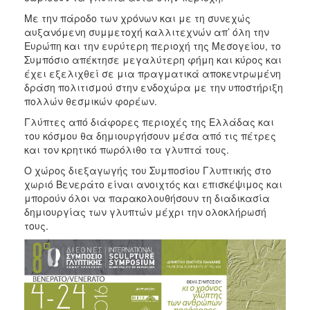
Αποκριά
Με την πάροδο των χρόνων και με τη συνεχώς
Χριστούγεννα
αυξανόμενη συμμετοχή καλλιτεχνών απ’ όλη την
–
Ευρώπη και την ευρύτερη περιοχή της Μεσογείου, το
Πρωτοχρονιά
Συμπόσιο απέκτησε μεγαλύτερη φήμη και κύρος και
έχει εξελιχθεί σε μια πραγματικά αποκεντρωμένη
Πολιτιστικοί
δράση πολιτισμού στην ενδοχώρα με την υποστήριξη
Αγώνες
πολλών θεσμικών φορέων.
Θερινός
Γλύπτες από διάφορες περιοχές της Ελλάδας και
Δημοτικός
του κόσμου θα δημιουργήσουν μέσα από τις πέτρες
Κινηματογράφος
και τον κρητικό πωρόλιθο τα γλυπτά τους.
Ημέρες
Ο χώρος διεξαγωγής του Συμποσίου Γλυπτικής στο
Μεσογειακού
χωριό Βενεράτο είναι ανοιχτός και επισκέψιμος και
Κινηματογράφου
μπορούν όλοι να παρακολουθήσουν τη διαδικασία
Φεστιβάλ
δημιουργίας των γλυπτών μέχρι την ολοκλήρωσή
Πιάνου
τους.
Μαθητικό
Καλλιτεχνικό
Φεστιβάλ
Συμπόσιο
Γλυπτικής