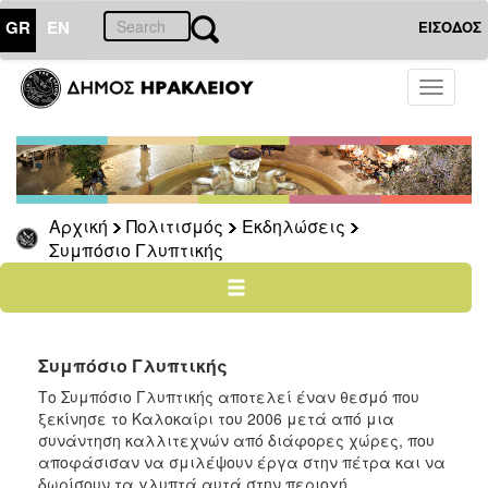
GR
EN
ΕΙΣΟΔΟΣ
ΠΟΛΙΤΙΣΜΟΣ
Toggle
navigati
Εκδηλώσεις
Ηράκλειο
–
Καλοκαίρι
Αρχική
Πολιτισμός
Εκδηλώσεις
Φεστιβάλ
Συμπόσιο Γλυπτικής
των
Τειχών
Τέχνη
καθ’
οδόν
Συμπόσιο Γλυπτικής
Κρήτη
Το Συμπόσιο Γλυπτικής αποτελεί έναν θεσμό που
5
ξεκίνησε το Καλοκαίρι του 2006 μετά από μια
+
συνάντηση καλλιτεχνών από διάφορες χώρες, που
1
αποφάσισαν να σμιλέψουν έργα στην πέτρα και να
Καστρινή
δωρίσουν τα γλυπτά αυτά στην περιοχή.