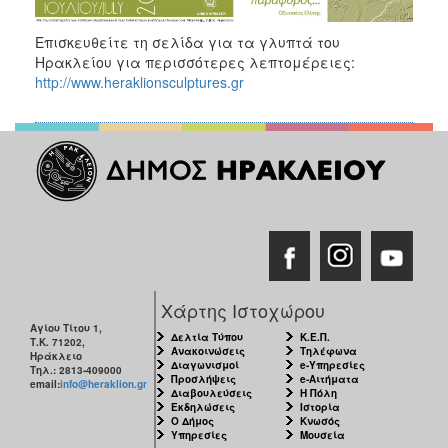
Αρχείο
Επισκευθείτε τη σελίδα για τα γλυπτά του
Εκδηλώσεων
Ηρακλείου για περισσότερες λεπτομέρειες:
http://www.heraklionsculptures.gr
Ο
ΤΟΠΟΣ
ΜΑΣ
Ο
ΔΗΜΟΣ
ΑΝΘΕΚΤΙΚΗ
ΠΟΛΗ
Χάρτης Ιστοχώρου
Αγίου Τίτου 1,
Δελτία Τύπου
Κ.Ε.Π.
Τ.Κ. 71202,
Ανακοινώσεις
Τηλέφωνα
Ηράκλειο
Διαγωνισμοί
e-Υπηρεσίες
Τηλ.: 2813-409000
Προσλήψεις
e-Αιτήματα
email:
info@heraklion.gr
Διαβουλεύσεις
Η Πόλη
Εκδηλώσεις
Ιστορία
Ο Δήμος
Κνωσός
Υπηρεσίες
Μουσεία