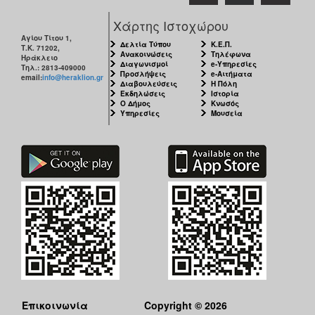
Χάρτης Ιστοχώρου
Αγίου Τίτου 1,
Δελτία Τύπου
Κ.Ε.Π.
Τ.Κ. 71202,
Ανακοινώσεις
Τηλέφωνα
Ηράκλειο
Διαγωνισμοί
e-Υπηρεσίες
Τηλ.: 2813-409000
Προσλήψεις
e-Αιτήματα
email:
info@heraklion.gr
Διαβουλεύσεις
Η Πόλη
Εκδηλώσεις
Ιστορία
Ο Δήμος
Κνωσός
Υπηρεσίες
Μουσεία
Επικοινωνία
Copyright © 2026