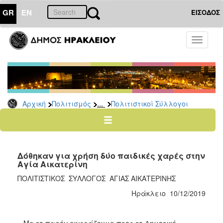
GR
EN
ΕΙΣΟΔΟΣ
ΠΟΛΙΤΙΣΜΟΣ
Toggle
navigati
Πολιτιστικές
Σελίδες
Πολιτιστικοί
Σύλλογοι
...
Αρχική
Πολιτισμός
Πολιτιστικοί Σύλλογοι
Σκιτσογράφοι
Δίκτυο
Εικαστικών
Λαϊκή
Δόθηκαν για χρήση δύο παιδικές χαρές στην
Τέχνη
Αγία Αικατερίνη
Ζωγράφοι
ΠΟΛΙΤΙΣΤΙΚΟΣ ΣΥΛΛΟΓΟΣ ΑΓΙΑΣ ΑΙΚΑΤΕΡΙΝΗΣ
Γλύπτες
Ηράκλειο 10/12/2019
Photopolis
Σημεία
Με το παρόν εκφράζουμε προς το Δημοτικό