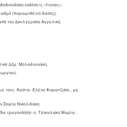
Μαθιουδάκη εκδόσεις «Ίτανος».
Σταθμό (παραμυθένιο δάσος).
από την Δουλγεράκη Αγγελική.
στικό Δήμ. Μηλαθιανάκη.
ωργίου).
 με τους Κώστα -Ελένη Φαρατζάκη , με
 Σοφία Νικολιδάκη.
 Θα τραγουδήσει η Τσικαλάκη Μαρία .