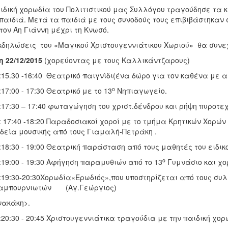
ιδική χορωδία του Πολιτιστικού μας Συλλόγου τραγούδησε τα
παιδιά. Μετά τα παιδιά με τους συνοδούς τους επιβιβάστηκαν
τον Άη Γιάννη μέχρι τη Κνωσό.
κδηλώσεις του «Μαγικού Χριστουγεννιάτικου Χωριού»
θα συνε
η 22/12/2015
(χορεύοντας με τους Καλλικάντζαρους)
15.30 -16:40 Θεατρικό παιγνίδι(ένα δώρο για τον καθένα με α
ο
17:00 - 17:30 Θεατρικό με το 13
Νηπιαγωγείο.
17:30 – 17:40 φωταγώγηση του χριστ.δένδρου και ρήψη πυροτ
 17:40 -18:20 Παραδοσιακοί χοροί με το τμήμα Κρητικών Χορών 
δεία μουσικής από τους Γιαμαλή-Πετράκη .
18:30 - 19:00 Θεατρική παράσταση από τους μαθητές του ειδικ
ο
19:00 - 19:30 Αφήγηση παραμυθιών από το 13
Γυμνάσιο και χορ
19:30-20:30Χορωδία«Ερωδιός»,που υποστηρίζεται από τους σ
αμπουρνιωτών (Αγ.Γεώργιος)
ακάκη>.
20:30 - 20:45 Χριστουγεννιάτικα τραγούδια με την παιδική χορ