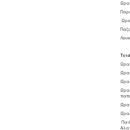
Ώρα:
Παρά
Ώρα:
Παζά
Λουκ
Τετά
Ωρα:
Ώρα:
Ώρα:
Ώρα:
παπο
Ώρα:
Ώρα:
Παιδ
Αλα