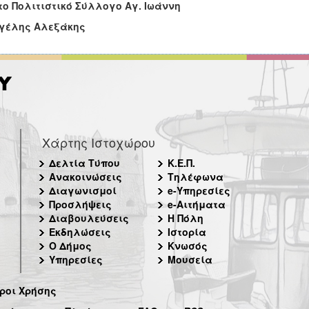
το Πολιτιστικό Σύλλογο Αγ. Ιωάννη
γέλης Αλεξάκης
Χάρτης Ιστοχώρου
Δελτία Τύπου
Κ.Ε.Π.
Ανακοινώσεις
Τηλέφωνα
Διαγωνισμοί
e-Υπηρεσίες
Προσλήψεις
e-Αιτήματα
Διαβουλεύσεις
Η Πόλη
Εκδηλώσεις
Ιστορία
Ο Δήμος
Κνωσός
Υπηρεσίες
Μουσεία
ροι Χρήσης