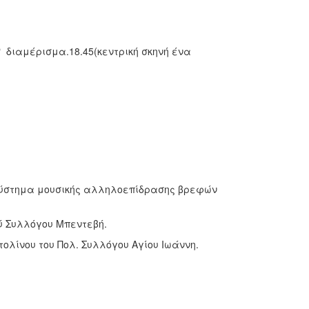
ο
διαμέρισμα.18.45(κεντρική σκηνή ένα
 σύστημα μουσικής αλληλοεπίδρασης βρεφών
ού Συλλόγου Μπεντεβή.
ολίνου του Πολ. Συλλόγου Αγίου Ιωάννη.