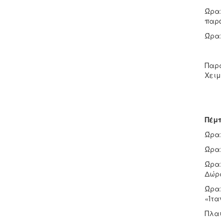
Ώρα:
παρο
Ώρα:
Παρά
Χειμ
Πέμπ
Ώρα:
Ώρα:
Ώρα:
Δώρα
Ώρα:
«Ίτα
Πλαι