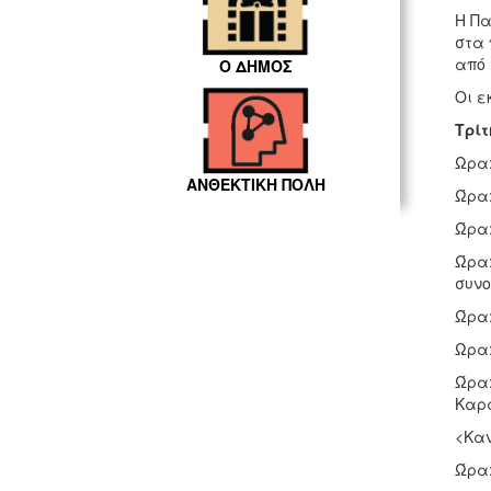
Η Πα
στα 
από 
Ο ΔΗΜΟΣ
Οι ε
Τρίτ
Ωρα:
ΑΝΘΕΚΤΙΚΗ ΠΟΛΗ
Ώρα:
Ώρα:
Ώρα:
συνο
Ώρα:
Ωρα:
Ώρα:
Καρ
<Καν
Ώρα: