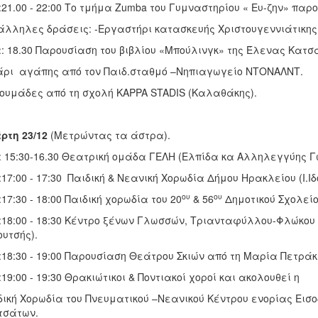
21.00 - 22:00 Το τμήμα Zumba του Γυμναστηρίου « Ευ-ζην» παρ
λληλες δράσεις: -Εργαστήρι κατασκευής Χριστουγεννιάτικης
 18.30 Παρουσίαση του βιβλίου «Μπούλινγκ» της Έλενας Κατσα
ρι αγάπης από τον Παιδ.σταθμό –Νηπιαγωγείο ΝΤΟΝΑΛΝΤ.
ουμάδες από τη σχολή ΚΑPPA STADIS (Καλαθάκης).
ρτη 23/12
(Μετρώντας τα άστρα).
 15:30-16.30 Θεατρική ομάδα ΓΕΛΗ (Ελπίδα κα Αλληλεγγύης Γ
17:00 - 17:30 Παιδική & Νεανική Χορωδία Δήμου Ηρακλείου (Ι.Ι
ου
ου
17:30 - 18:00 Παιδική χορωδία του 20
& 56
Δημοτικού Σχολείο
18:00 - 18:30 Κέντρο ξένων Γλωσσών, Τριανταφύλλου-Φλώκου the
υτσής).
18:30 - 19:00 Παρουσίαση Θεάτρου Σκιών από τη Μαρία Πετράκ
19:00 - 19:30 Θρακιώτικοι & Ποντιακοί χοροί και ακολουθεί η
ική Χορωδία του Πνευματικού –Νεανικού Κέντρου ενορίας Εισο
τσάτων.