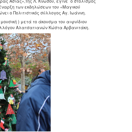
κράς Ασίας»,της Λ. Κνωσού, έγινε ο στολισμός
 έναρξη των εκδηλώσεων του «Μαγικού
νει ο Πολιτιστικός σύλλογος Αγ. Ιωάννη.
ουσική ) μετά το άκουσμα του αιφνίδιου
συλλόγου Αλατσατιανών Κώστα Αρβανιτάκη.