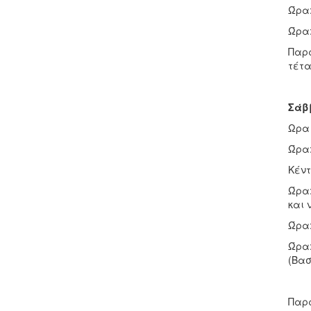
Ώρα:
Ώρα:
Παρά
τέτα
Σάβ
Ωρα 
Ώρα:
Κέντ
Ώρα:
και 
Ώρα:
Ώρα:
(Βασ
Παρά