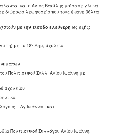
 κάλαντα και ο Άγιος Βασίλης μοίρασε γλυκά
 σε διώροφο λεωφορείο που τους έκανε βόλτα
χιστούν
με την είσοδο ελεύθερη
ως εξής:
ο
γάπη) με το 18
Δημ, σχολείο
εχνημάτων
του Πολιτιστικού Συλλ. Αγίου Ιωάννη με
ού σχολείου
ευτικό.
υλλόγους Αγ.Ιωάννου και
ωδία Πολιτιστικού Συλλόγου Αγίου Ιωάννη.