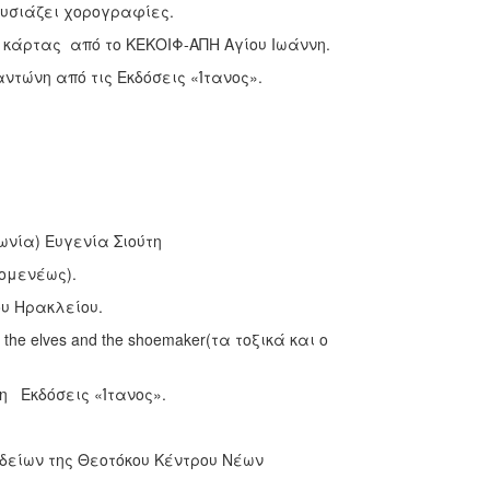
ουσιάζει χορογραφίες.
 κάρτας από το ΚΕΚΟΙΦ-ΑΠΗ Αγίου Ιωάννη.
ντώνη από τις Εκδόσεις «Ίτανος».
ωνία) Ευγενία Σιούτη
δομενέως).
υ Ηρακλείου.
 elves and the shoemaker(τα τοξικά και ο
η Εκδόσεις «Ίτανος».
δείων της Θεοτόκου Κέντρου Νέων