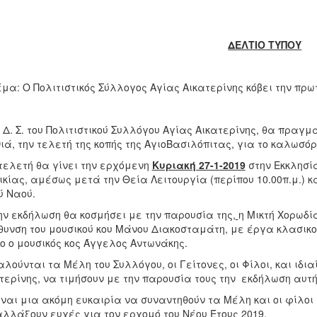
ΔΕΛΤΙΟ ΤΥΠΟΥ
: Ο Πολιτιστικός Σύλλογος Αγίας Αικατερίνης κόβει την πρωτ
. Σ. του Πολιτιστικού Συλλόγου Αγίας Αικατερίνης, θα πραγμα
ιά, την τελετή της κοπής της ΑγιοΒασιλόπιτας, για το καλωσό
λετή θα γίνει την ερχόμενη
Κυριακή 27-1-2019
στην Εκκλησία
ικίας, αμέσως μετά την Θεία Λειτουργία (περίπου 10.00π.μ.)
ύ Ναού.
εκδήλωση θα κοσμήσει με την παρουσία της,
η Μικτή Χορωδία
θυνση του μουσικού κου Μάνου Διακοσταμάτη, με έργα κλασικο
ο ο μουσικός κος Άγγελος Αντωνάκης.
ύνται τα Μέλη του Συλλόγου, οι Γείτονες, οι Φίλοι, και ιδιαί
τερίνης, να τιμήσουν με την παρουσία τους την εκδήλωση αυτή
ι μια ακόμη ευκαιρία να συναντηθούν τα Μέλη και οι φίλοι το
λλάξουν ευχές για τον ερχομό του Νέου Έτους 2019.