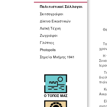
Πολιτιστικοί Σύλλογοι
Σκιτσογράφοι
Δίκτυο Εικαστικών
Λαϊκή Τέχνη
Θέμα
Ζωγράφοι
Γλύπτες
Το Δ
χρον
Photopolis
Η τε
Σημεία Μνήμης 1941
Συνο
Ιερο
Την 
διεύ
πιάν
Καλο
Αικα
Ο ΤΟΠΟΣ ΜΑΣ
Είνα
αντα