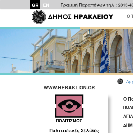
GR
EN
Γραμμή Παραπόνων τηλ : 2813-4
Ο 
Αρχ
WWW.HERAKLION.GR
Ο Π
ΠΟΛ
ΑΓΙΑ
ΠΟΛΙΤΙΣΜΟΣ
ΔΗΜ
Πολιτιστικές Σελίδες